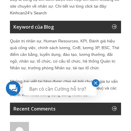
site chuyên về
nhân sự
. Chi tiết vui lòng click tại đây:
Kinhcan24′s Search
Keyword của Blog
Quản trị nhân sự, Human Resources, KPI, Đánh giá hiệu
quả công việc, chính sách lương, CnB, lương 3P, BSC, Thẻ
điểm cân bằng, tuyển dụng, đào tạo, lương thưởng, đãi
ngộ, nhân sự, tổ chức, cơ cấu tổ chức, hệ thống Quản trị
Nhân sự, trưởng phòng Nhân sự, tái tạo tổ chức
Những bài viết tại blog được chia sẻ bởi chuyên gia tư vấn
Bạn có cần Cường hỗ trợ?
Quản trị Nhân sự Nguyễn Hùng Cường (
giới thiệu
) và các
thành viên khác trong cộng đồng Nhân sự.
Recent Comments