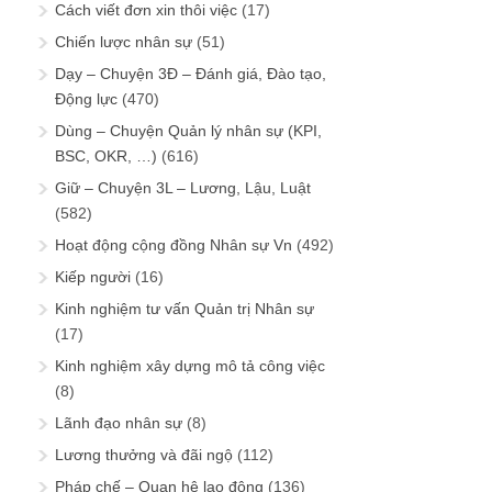
Cách viết đơn xin thôi việc
(17)
Chiến lược nhân sự
(51)
Dạy – Chuyện 3Đ – Đánh giá, Đào tạo,
Động lực
(470)
Dùng – Chuyện Quản lý nhân sự (KPI,
BSC, OKR, …)
(616)
Giữ – Chuyện 3L – Lương, Lậu, Luật
(582)
Hoạt động cộng đồng Nhân sự Vn
(492)
Kiếp người
(16)
Kinh nghiệm tư vấn Quản trị Nhân sự
(17)
Kinh nghiệm xây dựng mô tả công việc
(8)
Lãnh đạo nhân sự
(8)
Lương thưởng và đãi ngộ
(112)
Pháp chế – Quan hệ lao động
(136)