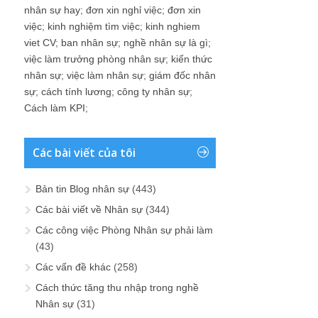
nhân sự hay
;
đơn xin nghỉ việc
;
đơn xin
việc
;
kinh nghiệm tìm việc
;
kinh nghiem
viet CV
;
ban nhân sự
;
nghề nhân sự là gì
;
việc làm trưởng phòng nhân sự
;
kiến thức
nhân sự
;
việc làm nhân sự
;
giám đốc nhân
sự
;
cách tính lương
;
công ty nhân sự
;
Cách làm KPI
;
Các bài viết của tôi
Bản tin Blog nhân sự
(443)
Các bài viết về Nhân sự
(344)
Các công việc Phòng Nhân sự phải làm
(43)
Các vấn đề khác
(258)
Cách thức tăng thu nhập trong nghề
Nhân sự
(31)