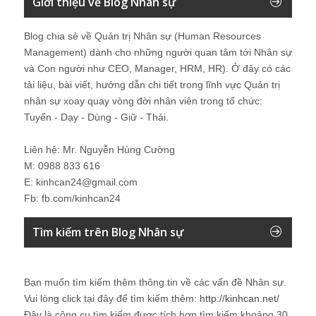
Giới thiệu về Blog Nhân sự
Blog chia sẻ về Quản trị Nhân sự (Human Resources
Management) dành cho những người quan tâm tới Nhân sự
và Con người như CEO, Manager, HRM, HR). Ở đây có các
tài liệu, bài viết, hướng dẫn chi tiết trong lĩnh vực Quản trị
nhân sự xoay quay vòng đời nhân viên trong tổ chức:
Tuyển - Dạy - Dùng - Giữ - Thải.
Liên hệ: Mr. Nguyễn Hùng Cường
M: 0988 833 616
E: kinhcan24@gmail.com
Fb: fb.com/kinhcan24
Tìm kiếm trên Blog Nhân sự
Bạn muốn tìm kiếm thêm thông tin về các vấn đề
Nhân sự
.
Vui lòng click tại đây để tìm kiếm thêm:
http://kinhcan.net/
Đây là công cụ tìm kiếm được tích hợp tìm kiếm khoảng 30