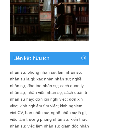
Liên kết hữu ích
nhân sự
;
phòng nhân sự
;
làm nhân sự
;
nhân sự là gì
;
xác nhận nhân sự
;
nghề
nhân sự
;
đào tạo nhân sự
;
cach quan ly
nhân sự
;
nhân viên nhân sự
;
sách quản trị
nhân sự hay
;
đơn xin nghỉ việc
;
đơn xin
việc
;
kinh nghiệm tìm việc
;
kinh nghiem
viet CV
;
ban nhân sự
;
nghề nhân sự là gì
;
việc làm trưởng phòng nhân sự
;
kiến thức
nhân sự
;
việc làm nhân sự
;
giám đốc nhân