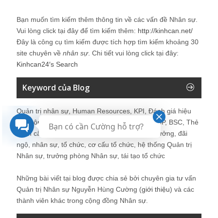
Bạn muốn tìm kiếm thêm thông tin về các vấn đề
Nhân sự
.
Vui lòng click tại đây để tìm kiếm thêm:
http://kinhcan.net/
Đây là công cụ tìm kiếm được tích hợp tìm kiếm khoảng 30
site chuyên về
nhân sự
. Chi tiết vui lòng click tại đây:
Kinhcan24′s Search
Keyword của Blog
Quản trị nhân sự, Human Resources, KPI, Đánh giá hiệu
quả công việc, chính sách lương, CnB, lương 3P, BSC, Thẻ
Bạn có cần Cường hỗ trợ?
điểm cân bằng, tuyển dụng, đào tạo, lương thưởng, đãi
ngộ, nhân sự, tổ chức, cơ cấu tổ chức, hệ thống Quản trị
Nhân sự, trưởng phòng Nhân sự, tái tạo tổ chức
Những bài viết tại blog được chia sẻ bởi chuyên gia tư vấn
Quản trị Nhân sự Nguyễn Hùng Cường (
giới thiệu
) và các
thành viên khác trong cộng đồng Nhân sự.