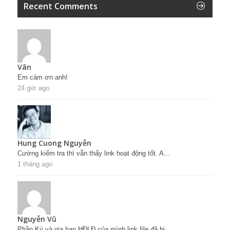
Recent Comments
Vân
Em cảm ơn anh!
24 giờ ago
Hung Cuong Nguyễn
Cường kiểm tra thì vẫn thấy link hoạt động tốt. A...
1 tháng ago
Nguyễn Vũ
Phần Ký và gia hạn HĐLĐ của mình link file đã bị ...