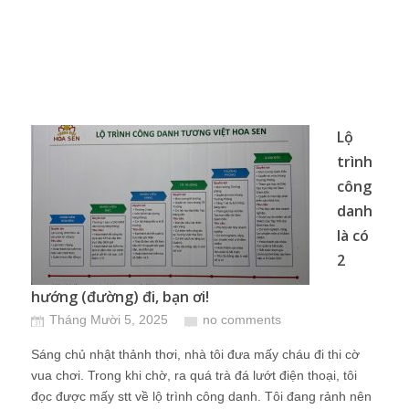
Lộ
trình
công
danh
là có
2
hướng (đường) đi, bạn ơi!
Tháng Mười 5, 2025
no comments
Sáng chủ nhật thảnh thơi, nhà tôi đưa mấy cháu đi thi cờ
vua chơi. Trong khi chờ, ra quá trà đá lướt điện thoại, tôi
đọc được mấy stt về lộ trình công danh. Tôi đang rảnh nên