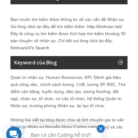
Bạn muốn tìm kiếm thêm thông tin về các vấn đề
Nhân sự
.
Vui lòng click tại đây để tìm kiếm thêm:
http://kinhcan.net/
Đây là công cụ tìm kiếm được tích hợp tìm kiếm khoảng 30
site chuyên về
nhân sự
. Chi tiết vui lòng click tại đây:
Kinhcan24′s Search
Keyword của Blog
Quản trị nhân sự, Human Resources, KPI, Đánh giá hiệu
quả công việc, chính sách lương, CnB, lương 3P, BSC, Thẻ
điểm cân bằng, tuyển dụng, đào tạo, lương thưởng, đãi
ngộ, nhân sự, tổ chức, cơ cấu tổ chức, hệ thống Quản trị
Nhân sự, trưởng phòng Nhân sự, tái tạo tổ chức
Những bài viết tại blog được chia sẻ bởi chuyên gia tư vấn
Quản trị Nhân sự Nguyễn Hùng Cường (
giới thiệu
) và các
thành viên khác trong cộng đồng Nhân sự.
Bạn có cần Cường hỗ trợ?