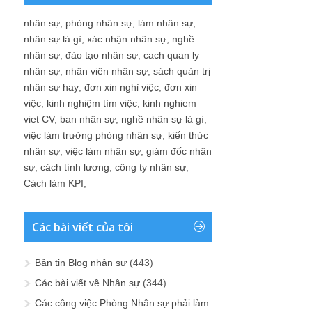
nhân sự
;
phòng nhân sự
;
làm nhân sự
;
nhân sự là gì
;
xác nhận nhân sự
;
nghề
nhân sự
;
đào tạo nhân sự
;
cach quan ly
nhân sự
;
nhân viên nhân sự
;
sách quản trị
nhân sự hay
;
đơn xin nghỉ việc
;
đơn xin
việc
;
kinh nghiệm tìm việc
;
kinh nghiem
viet CV
;
ban nhân sự
;
nghề nhân sự là gì
;
việc làm trưởng phòng nhân sự
;
kiến thức
nhân sự
;
việc làm nhân sự
;
giám đốc nhân
sự
;
cách tính lương
;
công ty nhân sự
;
Cách làm KPI
;
Các bài viết của tôi
Bản tin Blog nhân sự
(443)
Các bài viết về Nhân sự
(344)
Các công việc Phòng Nhân sự phải làm