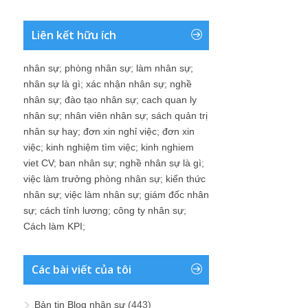
Liên kết hữu ích
nhân sự
;
phòng nhân sự
;
làm nhân sự
;
nhân sự là gì
;
xác nhận nhân sự
;
nghề
nhân sự
;
đào tạo nhân sự
;
cach quan ly
nhân sự
;
nhân viên nhân sự
;
sách quản trị
nhân sự hay
;
đơn xin nghỉ việc
;
đơn xin
việc
;
kinh nghiệm tìm việc
;
kinh nghiem
viet CV
;
ban nhân sự
;
nghề nhân sự là gì
;
việc làm trưởng phòng nhân sự
;
kiến thức
nhân sự
;
việc làm nhân sự
;
giám đốc nhân
sự
;
cách tính lương
;
công ty nhân sự
;
Cách làm KPI
;
Các bài viết của tôi
Bản tin Blog nhân sự
(443)