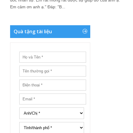
đốc nhân sự. Em rất mong rất được sự giúp đỡ của anh ạ.
Em cảm ơn anh ạ." Đáp: "B...
Quà tặng tài liệu