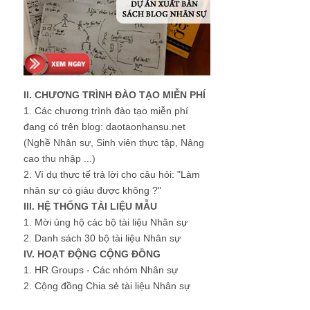
II. CHƯƠNG TRÌNH ĐÀO TẠO MIỄN PHÍ
1.
Các chương trình đào tạo miễn phí
đang có trên blog: daotaonhansu.net
(Nghề Nhân sự, Sinh viên thực tập, Nâng
cao thu nhập ...)
2.
Ví dụ thực tế trả lời cho câu hỏi: "Làm
nhân sự có giàu được không ?"
III. HỆ THỐNG TÀI LIỆU MẪU
1.
Mời ủng hộ các bộ tài liệu Nhân sự
2.
Danh sách 30 bộ tài liệu Nhân sự
IV. HOẠT ĐỘNG CỘNG ĐỒNG
1.
HR Groups - Các nhóm Nhân sự
2.
Cộng đồng Chia sẻ tài liệu Nhân sự