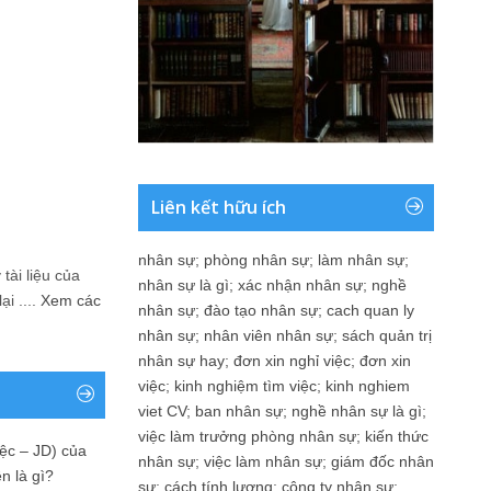
Liên kết hữu ích
nhân sự
;
phòng nhân sự
;
làm nhân sự
;
tài liệu của
nhân sự là gì
;
xác nhận nhân sự
;
nghề
i ....
Xem các
nhân sự
;
đào tạo nhân sự
;
cach quan ly
nhân sự
;
nhân viên nhân sự
;
sách quản trị
nhân sự hay
;
đơn xin nghỉ việc
;
đơn xin
việc
;
kinh nghiệm tìm việc
;
kinh nghiem
viet CV
;
ban nhân sự
;
nghề nhân sự là gì
;
việc làm trưởng phòng nhân sự
;
kiến thức
ệc – JD) của
nhân sự
;
việc làm nhân sự
;
giám đốc nhân
n là gì?
sự
;
cách tính lương
;
công ty nhân sự
;