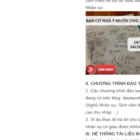
Giới thiệu về dự án xuất b
Nhân sự
II. CHƯƠNG TRÌNH ĐÀO 
1.
Các chương trình đào tạ
đang có trên blog: daotaon
(Nghề Nhân sự, Sinh viên t
cao thu nhập ...)
2.
Ví dụ thực tế trả lời cho
nhân sự có giàu được khôn
III. HỆ THỐNG TÀI LIỆU 