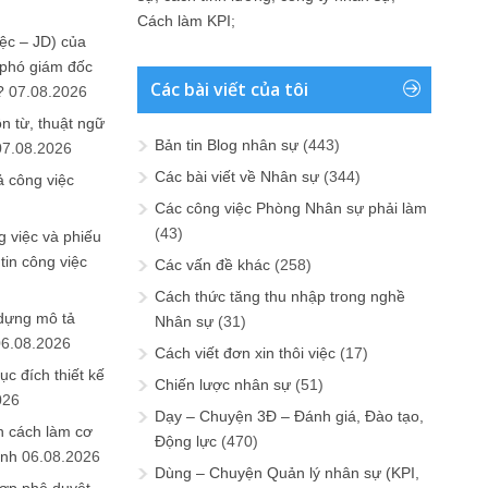
Cách làm KPI
;
ệc – JD) của
 phó giám đốc
Các bài viết của tôi
?
07.08.2026
n từ, thuật ngữ
Bản tin Blog nhân sự
(443)
07.08.2026
Các bài viết về Nhân sự
(344)
ả công việc
Các công việc Phòng Nhân sự phải làm
(43)
 việc và phiếu
tin công việc
Các vấn đề khác
(258)
Cách thức tăng thu nhập trong nghề
 dựng mô tả
Nhân sự
(31)
06.08.2026
Cách viết đơn xin thôi việc
(17)
ục đích thiết kế
Chiến lược nhân sự
(51)
026
Dạy – Chuyện 3Đ – Đánh giá, Đào tạo,
n cách làm cơ
Động lực
(470)
anh
06.08.2026
Dùng – Chuyện Quản lý nhân sự (KPI,