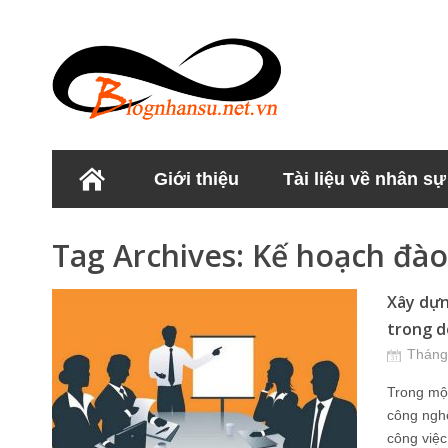
Giới thiệu
Tài liệu về nhân sự
Học viện Nhân sư
Tag Archives:
Kế hoạch đào
Xây dựn
trong d
Tháng
Trong một
công nghệ
công việc