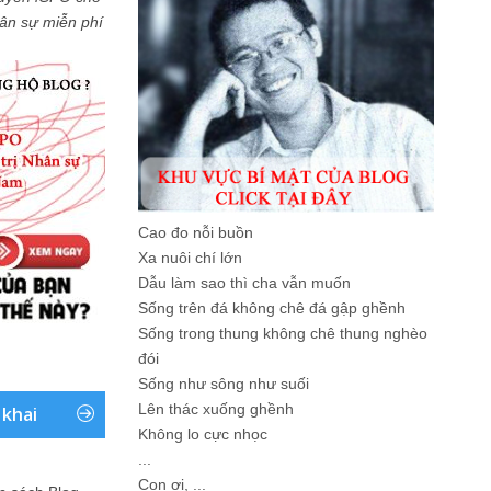
Nhân sự miễn phí
Cao đo nỗi buồn
Xa nuôi chí lớn
Dẫu làm sao thì cha vẫn muốn
Sống trên đá không chê đá gập ghềnh
Sống trong thung không chê thung nghèo
đói
Sống như sông như suối
Lên thác xuống ghềnh
 khai
Không lo cực nhọc
...
Con ơi, ...