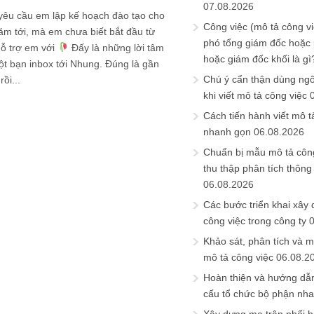
07.08.2026
yêu cầu em lập kế hoạch đào tạo cho
Công việc (mô tả công vi
ăm tới, mà em chưa biết bắt đầu từ
phó tổng giám đốc hoặc
hỗ trợ em với
Đấy là những lời tâm
hoặc giám đốc khối là gì
t bạn inbox tới Nhung. Đúng là gần
Chú ý cẩn thận dùng ngô
ồi...
khi viết mô tả công việc
Cách tiến hành viết mô t
nhanh gọn
06.08.2026
Chuẩn bị mẫu mô tả công
thu thập phân tích thông 
06.08.2026
Các bước triển khai xây
công việc trong công ty
Khảo sát, phân tích và m
mô tả công việc
06.08.2
Hoàn thiện và hướng dẫ
cấu tổ chức bộ phận nh