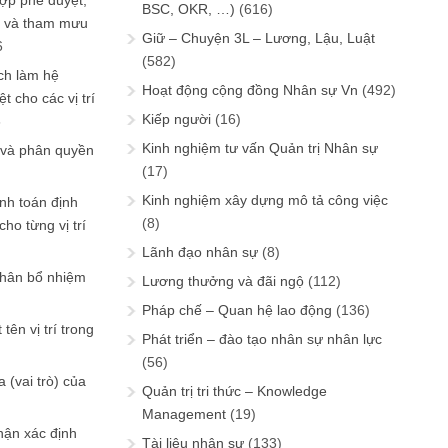
ợp phê duyệt,
BSC, OKR, …)
(616)
in và tham mưu
Giữ – Chuyện 3L – Lương, Lậu, Luật
6
(582)
ch làm hệ
Hoạt động cộng đồng Nhân sự Vn
(492)
t cho các vị trí
Kiếp người
(16)
6
Kinh nghiệm tư vấn Quản trị Nhân sự
 và phân quyền
(17)
Kinh nghiệm xây dựng mô tả công việc
ính toán định
(8)
ho từng vị trí
Lãnh đạo nhân sự
(8)
phân bổ nhiệm
Lương thưởng và đãi ngộ
(112)
Pháp chế – Quan hệ lao động
(136)
tên vị trí trong
Phát triển – đào tạo nhân sự nhân lực
(56)
 (vai trò) của
Quản trị tri thức – Knowledge
Management
(19)
hận xác định
Tài liệu nhân sự
(133)