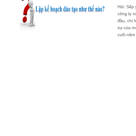
Hỏi: Sếp 
công ty n
đầu, chị 
sự của mộ
cuối năm r