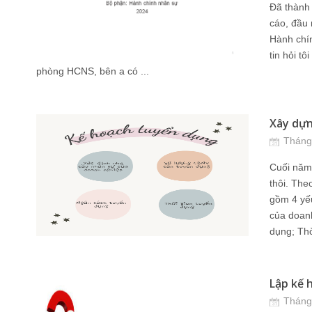
Đã thành 
cáo, đầu 
Hành chí
tin hỏi t
phòng HCNS, bên a có ...
Xây dựn
Tháng
Cuối năm 
thôi. The
gồm 4 yếu
của doan
dụng; Thờ
Lập kế 
Tháng