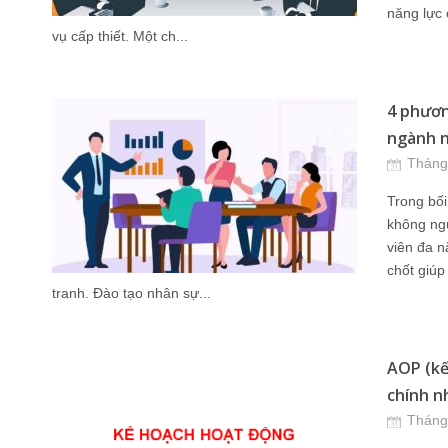
năng lực 
vụ cấp thiết. Một ch...
4 phươn
ngành 
Tháng
Trong bối
không ng
viên đa n
chốt giúp
tranh. Đào tạo nhân sự...
AOP (kế
chính nh
Tháng