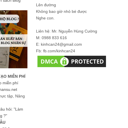
ản sách Blog
Lên đường
Không bao giờ nhỏ bé được
Nghe con.
Liên hệ: Mr. Nguyễn Hùng Cường
M: 0988 833 616
E: kinhcan24@gmail.com
Fb: fb.com/kinhcan24
TẠO MIỄN PHÍ
o miễn phí
hansu.net
hực tập, Nâng
 câu hỏi: "Làm
g ?"
MẪU