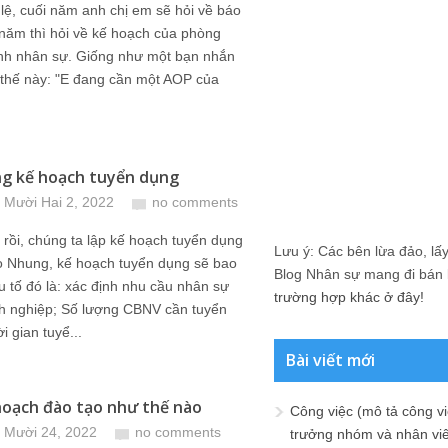
lệ, cuối năm anh chị em sẽ hỏi về báo
năm thì hỏi về kế hoạch của phòng
nh nhân sự. Giống như một bạn nhắn
ôi thế này: "E đang cần một AOP của
g kế hoạch tuyển dụng
 Mười Hai 2, 2022
no comments
rồi, chúng ta lập kế hoạch tuyển dụng
Lưu ý: Các bên lừa đảo, lấy 
o Nhung, kế hoạch tuyển dụng sẽ bao
Blog Nhân sự mang đi bán lạ
 tố đó là: xác định nhu cầu nhân sự
trường hợp khác ở đây!
h nghiệp; Số lượng CBNV cần tuyển
i gian tuyể...
Bài viết mới
hoạch đào tạo như thế nào
Công việc (mô tả công vi
 Mười 24, 2022
no comments
trưởng nhóm và nhân viê