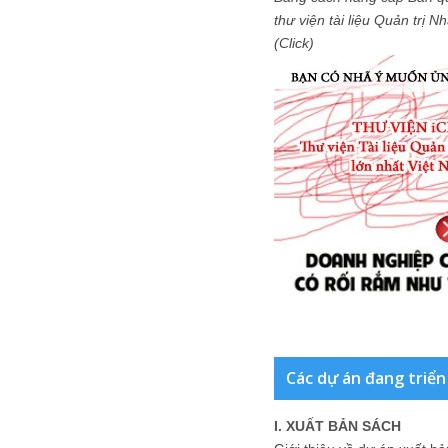
thư viện tài liệu Quản trị 
(Click)
Các dự án đang triển
I. XUẤT BẢN SÁCH