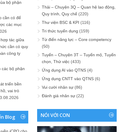
của bộ phận
Thải – Chuyện 3Q – Quan hệ lao động,
Quy trình, Quy chế
(220)
 cần có để
Thư viện BSC & KPI
(116)
ược các mục
Tri thức tuyển dụng
(159)
2026
Từ điển năng lực – Core competency
 hợp tác giữa
(50)
chức cần có quy
oàn công ty
Tuyển – Chuyện 3T – Tuyển mộ, Tuyển
chọn, Thử việc
(433)
o các bộ phận
Ứng dụng AI vào QTNS
(4)
Ứng dụng CNTT vào QTNS
(6)
át triển bền
Vui cười nhân sự
(86)
ồ, vai trò
Đánh giá nhân sự
(22)
3.08.2026
NÓI VỚI CON
ển Blog
uyền iCPO cho