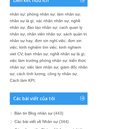
Liên kết hữu ích
nhân sự
;
phòng nhân sự
;
làm nhân sự
;
nhân sự là gì
;
xác nhận nhân sự
;
nghề
nhân sự
;
đào tạo nhân sự
;
cach quan ly
nhân sự
;
nhân viên nhân sự
;
sách quản trị
nhân sự hay
;
đơn xin nghỉ việc
;
đơn xin
việc
;
kinh nghiệm tìm việc
;
kinh nghiem
viet CV
;
ban nhân sự
;
nghề nhân sự là gì
;
việc làm trưởng phòng nhân sự
;
kiến thức
nhân sự
;
việc làm nhân sự
;
giám đốc nhân
sự
;
cách tính lương
;
công ty nhân sự
;
Cách làm KPI
;
Các bài viết của tôi
Bản tin Blog nhân sự
(443)
Các bài viết về Nhân sự
(344)