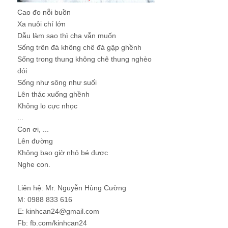
Cao đo nỗi buồn
Xa nuôi chí lớn
Dẫu làm sao thì cha vẫn muốn
Sống trên đá không chê đá gập ghềnh
Sống trong thung không chê thung nghèo
đói
Sống như sông như suối
Lên thác xuống ghềnh
Không lo cực nhọc
...
Con ơi, ...
Lên đường
Không bao giờ nhỏ bé được
Nghe con.
Liên hệ: Mr. Nguyễn Hùng Cường
M: 0988 833 616
E: kinhcan24@gmail.com
Fb: fb.com/kinhcan24