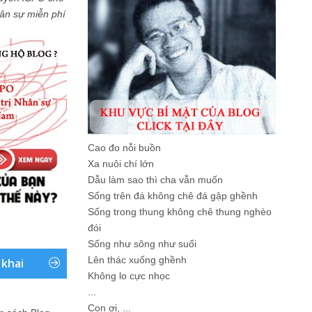
Nhân sự miễn phí
Cao đo nỗi buồn
Xa nuôi chí lớn
Dẫu làm sao thì cha vẫn muốn
Sống trên đá không chê đá gập ghềnh
Sống trong thung không chê thung nghèo
đói
Sống như sông như suối
Lên thác xuống ghềnh
 khai
Không lo cực nhọc
...
Con ơi, ...