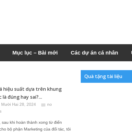
Mục lục – Bài mới
Các dự án cá nhân
Quà tặng tài liệu
á hiệu suất dựa trên khung
 là đúng hay sai?...
 Mười Hai 28, 2024
no
s
 sau khi hoàn thành xong từ điển
cho bộ phận Marketing của đối tác, tôi