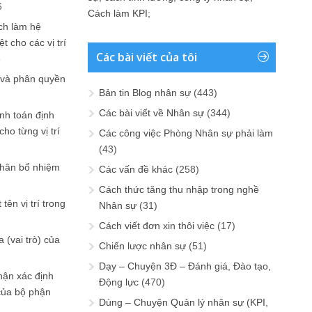
6
Cách làm KPI
;
ch làm hệ
t cho các vị trí
Các bài viết của tôi
6
 và phân quyền
Bản tin Blog nhân sự
(443)
Các bài viết về Nhân sự
(344)
ính toán định
ho từng vị trí
Các công việc Phòng Nhân sự phải làm
(43)
phân bổ nhiệm
Các vấn đề khác
(258)
Cách thức tăng thu nhập trong nghề
tên vị trí trong
Nhân sự
(31)
Cách viết đơn xin thôi việc
(17)
 (vai trò) của
Chiến lược nhân sự
(51)
Dạy – Chuyện 3Đ – Đánh giá, Đào tạo,
hận xác định
Động lực
(470)
của bộ phận
Dùng – Chuyện Quản lý nhân sự (KPI,