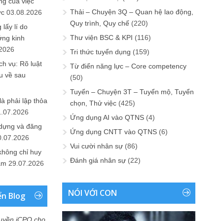
ng của việc
Thải – Chuyện 3Q – Quan hệ lao động,
ức
03.08.2026
Quy trình, Quy chế
(220)
lấy lí do
Thư viện BSC & KPI
(116)
ớng kinh
.2026
Tri thức tuyển dụng
(159)
h vụ: Rõ luật
Từ điển năng lực – Core competency
u về sau
(50)
Tuyển – Chuyện 3T – Tuyển mộ, Tuyển
là phải lập thỏa
chọn, Thử việc
(425)
1.07.2026
Ứng dụng AI vào QTNS
(4)
 dựng và đăng
Ứng dụng CNTT vào QTNS
(6)
0.07.2026
Vui cười nhân sự
(86)
không chỉ huy
Đánh giá nhân sự
(22)
Nam
29.07.2026
NÓI VỚI CON
ển Blog
uyền iCPO cho