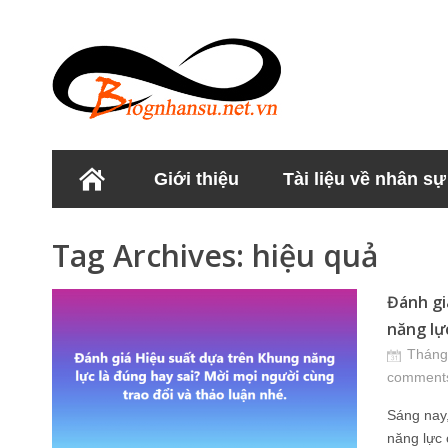
Giới thiệu
Tài liệu về nhân sự
Học viện Nhân sư
Tag Archives:
hiệu quả
Đánh gi
năng lực
Tháng
comment
Sáng nay,
năng lực 