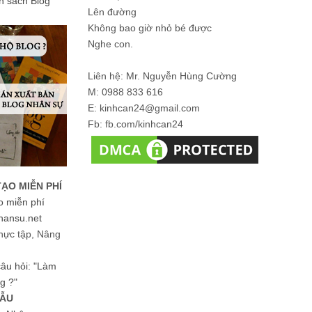
ản sách Blog
Lên đường
Không bao giờ nhỏ bé được
Nghe con.
Liên hệ: Mr. Nguyễn Hùng Cường
M: 0988 833 616
E: kinhcan24@gmail.com
Fb: fb.com/kinhcan24
TẠO MIỄN PHÍ
o miễn phí
hansu.net
hực tập, Nâng
 câu hỏi: "Làm
g ?"
MẪU