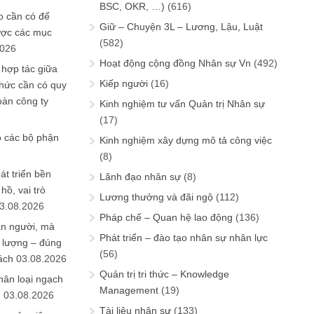
BSC, OKR, …)
(616)
 cần có để
Giữ – Chuyện 3L – Lương, Lậu, Luật
ược các mục
(582)
2026
Hoạt động cộng đồng Nhân sự Vn
(492)
 hợp tác giữa
Kiếp người
(16)
chức cần có quy
oàn công ty
Kinh nghiệm tư vấn Quản trị Nhân sự
(17)
o các bộ phận
Kinh nghiệm xây dựng mô tả công việc
(8)
át triển bền
Lãnh đạo nhân sự
(8)
ồ, vai trò
Lương thưởng và đãi ngộ
(112)
3.08.2026
Pháp chế – Quan hệ lao động
(136)
ần người, mà
Phát triển – đào tạo nhân sự nhân lực
 lượng – đúng
(56)
ách
03.08.2026
Quản trị tri thức – Knowledge
hân loại ngạch
Management
(19)
n
03.08.2026
Tài liệu nhân sự
(133)