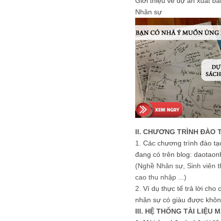
Giới thiệu về dự án xuất b
Nhân sự
II. CHƯƠNG TRÌNH ĐÀO 
1.
Các chương trình đào tạ
đang có trên blog: daotaon
(Nghề Nhân sự, Sinh viên t
cao thu nhập ...)
2.
Ví dụ thực tế trả lời cho
nhân sự có giàu được khôn
III. HỆ THỐNG TÀI LIỆU 