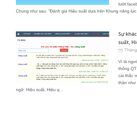
lướt face
Chung như sau: "Đánh giá Hiệu suất dựa trên Khung năng lực 
Sự khác
suất, Hi
Tháng
Vì là ng
thống QT 
cái thắc 
thân như 
ngữ: Hiệu suất, Hiệu q...