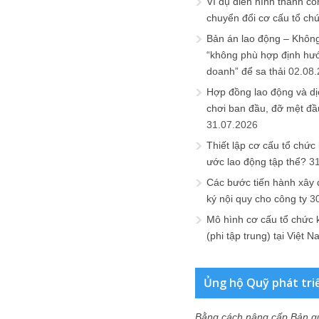
Ví dụ điển hình thành cô
chuyển đổi cơ cấu tổ ch
Bản án lao động – Không 
“không phù hợp định hư
doanh” để sa thải
02.08
Hợp đồng lao động và dịc
chơi ban đầu, đỡ mệt đầ
31.07.2026
Thiết lập cơ cấu tổ chức 
ước lao động tập thể?
3
Các bước tiến hành xây
ký nội quy cho công ty
3
Mô hình cơ cấu tổ chức 
(phi tập trung) tại Việt 
Ủng hộ Quỹ phát tri
Bằng cách nâng cấp Bản q