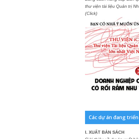
thư viện tài liệu Quản trị 
(Click)
Các dự án đang triển
I. XUẤT BẢN SÁCH