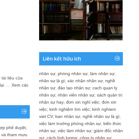
Liên kết hữu ích
nhân sự
;
phòng nhân sự
;
làm nhân sự
;
tài liệu của
nhân sự là gì
;
xác nhận nhân sự
;
nghề
i ....
Xem các
nhân sự
;
đào tạo nhân sự
;
cach quan ly
nhân sự
;
nhân viên nhân sự
;
sách quản trị
nhân sự hay
;
đơn xin nghỉ việc
;
đơn xin
việc
;
kinh nghiệm tìm việc
;
kinh nghiem
viet CV
;
ban nhân sự
;
nghề nhân sự là gì
;
việc làm trưởng phòng nhân sự
;
kiến thức
ợp phê duyệt,
nhân sự
;
việc làm nhân sự
;
giám đốc nhân
in và tham mưu
sự
;
cách tính lương
;
công ty nhân sự
;