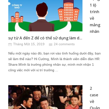
1 lộ
trình
về
mảng
nhân
sự từ A đến Z để có thể sử dụng làm d...
Tháng Một 15, 2019
24 comments
Nếu một ngày nào đó, bạn rơi vào tình huống dưới đây, bạn
sẽ làm thế nào? Hi Cường, Mình là thành viên diễn đàn HR
Share.Mình là trưởng phòng nhân sự, mình mới nhận 1
công việc mới với vị trí trưởng ...
2
case
về
Quản