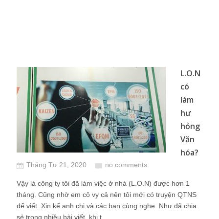
L.O.N
có
làm
hư
hỏng
Văn
hóa?
Tháng Tư 21, 2020
no comments
Vậy là công ty tôi đã làm việc ở nhà (L.O.N) được hơn 1
tháng. Cũng nhờ em cô vy cả nên tôi mới có truyện QTNS
để viết. Xin kể anh chị và các bạn cùng nghe. Như đã chia
sẻ trong nhiều bài viết, khi t...