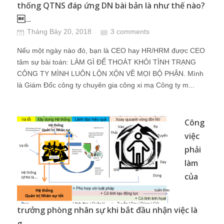
thống QTNS đáp ứng DN bài bản là như thế nào?
...
Tháng Bảy 20, 2018
3 comments
Nếu một ngày nào đó, bạn là CEO hay HR/HRM được CEO
tâm sự bài toán: LÀM GÌ ĐỂ THOÁT KHỎI TÌNH TRẠNG
CÔNG TY MÌNH LUÔN LỘN XỘN VỀ MỌI BỘ PHẬN. Mình
là Giám Đốc công ty chuyên gia công xi mạ Công ty m...
Công
việc
phải
làm
của
trưởng phòng nhân sự khi bắt đầu nhận việc là
g...