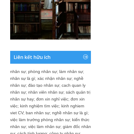
Liên kết hữu ích
nhân sự
;
phòng nhân sự
;
làm nhân sự
;
nhân sự là gì
;
xác nhận nhân sự
;
nghề
nhân sự
;
đào tạo nhân sự
;
cach quan ly
nhân sự
;
nhân viên nhân sự
;
sách quản trị
nhân sự hay
;
đơn xin nghỉ việc
;
đơn xin
việc
;
kinh nghiệm tìm việc
;
kinh nghiem
viet CV
;
ban nhân sự
;
nghề nhân sự là gì
;
việc làm trưởng phòng nhân sự
;
kiến thức
nhân sự
;
việc làm nhân sự
;
giám đốc nhân
sự
;
cách tính lương
;
công ty nhân sự
;