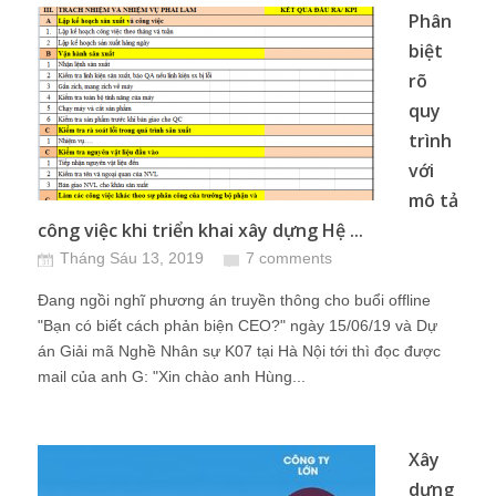
Phân
biệt
rõ
quy
trình
với
mô tả
công việc khi triển khai xây dựng Hệ ...
Tháng Sáu 13, 2019
7 comments
Đang ngồi nghĩ phương án truyền thông cho buổi offline
"Bạn có biết cách phản biện CEO?" ngày 15/06/19 và Dự
án Giải mã Nghề Nhân sự K07 tại Hà Nội tới thì đọc được
mail của anh G: "Xin chào anh Hùng...
Xây
dựng