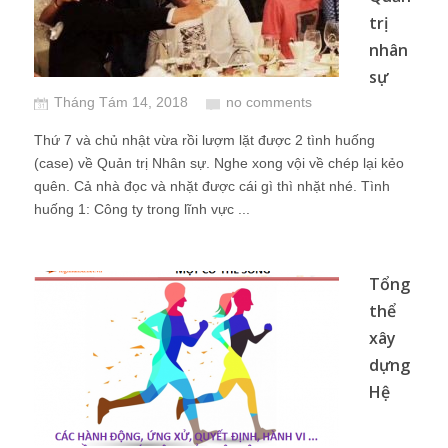
trị
nhân
sự
Tháng Tám 14, 2018
no comments
Thứ 7 và chủ nhật vừa rồi lượm lặt được 2 tình huống
(case) về Quản trị Nhân sự. Nghe xong vội về chép lại kẻo
quên. Cả nhà đọc và nhặt được cái gì thì nhặt nhé. Tình
huống 1: Công ty trong lĩnh vực ...
Tổng
thể
xây
dựng
Hệ