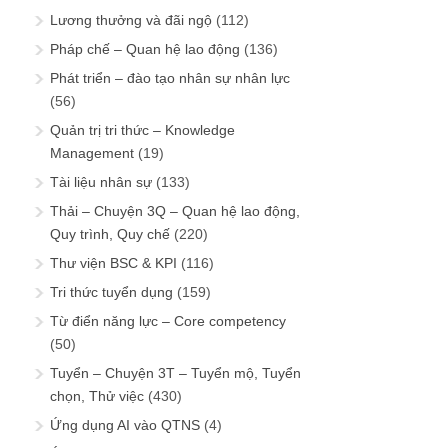
Lương thưởng và đãi ngộ
(112)
Pháp chế – Quan hệ lao động
(136)
Phát triển – đào tạo nhân sự nhân lực
(56)
Quản trị tri thức – Knowledge
Management
(19)
Tài liệu nhân sự
(133)
Thải – Chuyện 3Q – Quan hệ lao động,
Quy trình, Quy chế
(220)
Thư viện BSC & KPI
(116)
Tri thức tuyển dụng
(159)
Từ điển năng lực – Core competency
(50)
Tuyển – Chuyện 3T – Tuyển mộ, Tuyển
chọn, Thử việc
(430)
Ứng dụng AI vào QTNS
(4)