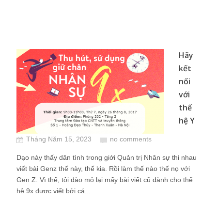
Hãy
kết
nối
với
thế
hệ Y
Tháng Năm 15, 2023
no comments
Dạo này thấy dân tình trong giới Quản trị Nhân sự thi nhau
viết bài Genz thế này, thế kia. Rồi làm thế nào thế nọ với
Gen Z. Vì thế, tôi đào mỏ lại mấy bài viết cũ dành cho thế
hệ 9x được viết bởi cá...