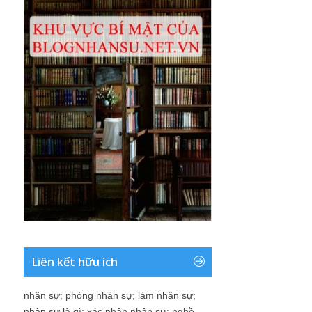
Liên kết hữu ích
nhân sự
;
phòng nhân sự
;
làm nhân sự
;
nhân sự là gì
;
xác nhận nhân sự
;
nghề