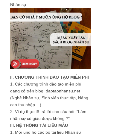
Nhân sự
II. CHƯƠNG TRÌNH ĐÀO TẠO MIỄN PHÍ
1.
Các chương trình đào tạo miễn phí
đang có trên blog: daotaonhansu.net
(Nghề Nhân sự, Sinh viên thực tập, Nâng
cao thu nhập ...)
2.
Ví dụ thực tế trả lời cho câu hỏi: "Làm
nhân sự có giàu được không ?"
III. HỆ THỐNG TÀI LIỆU MẪU
1.
Mời ủng hộ các bộ tài liệu Nhân sự