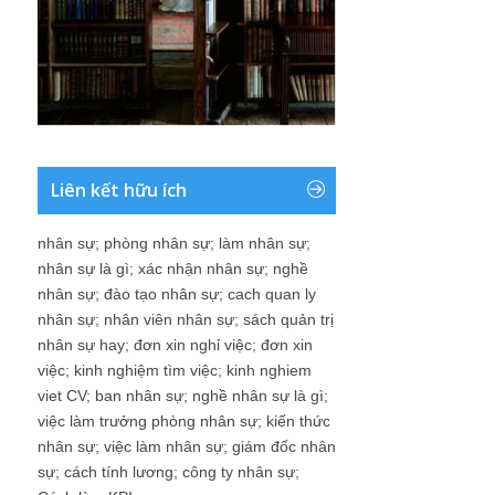
Liên kết hữu ích
nhân sự
;
phòng nhân sự
;
làm nhân sự
;
nhân sự là gì
;
xác nhận nhân sự
;
nghề
nhân sự
;
đào tạo nhân sự
;
cach quan ly
nhân sự
;
nhân viên nhân sự
;
sách quản trị
nhân sự hay
;
đơn xin nghỉ việc
;
đơn xin
việc
;
kinh nghiệm tìm việc
;
kinh nghiem
viet CV
;
ban nhân sự
;
nghề nhân sự là gì
;
việc làm trưởng phòng nhân sự
;
kiến thức
nhân sự
;
việc làm nhân sự
;
giám đốc nhân
sự
;
cách tính lương
;
công ty nhân sự
;