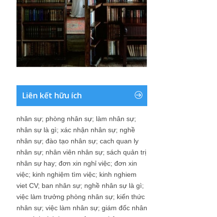
Liên kết hữu ích
nhân sự
;
phòng nhân sự
;
làm nhân sự
;
nhân sự là gì
;
xác nhận nhân sự
;
nghề
nhân sự
;
đào tạo nhân sự
;
cach quan ly
nhân sự
;
nhân viên nhân sự
;
sách quản trị
nhân sự hay
;
đơn xin nghỉ việc
;
đơn xin
việc
;
kinh nghiệm tìm việc
;
kinh nghiem
viet CV
;
ban nhân sự
;
nghề nhân sự là gì
;
việc làm trưởng phòng nhân sự
;
kiến thức
nhân sự
;
việc làm nhân sự
;
giám đốc nhân