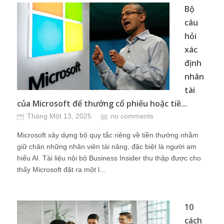
Bộ
câu
hỏi
xác
định
nhân
tài
của Microsoft để thưởng cổ phiếu hoặc tiề...
Tháng Một 13, 2025
no comments
Microsoft xây dựng bộ quy tắc riêng về tiền thưởng nhằm
giữ chân những nhân viên tài năng, đặc biệt là người am
hiểu AI. Tài liệu nội bộ Business Insider thu thập được cho
thấy Microsoft đặt ra một l...
10
cách