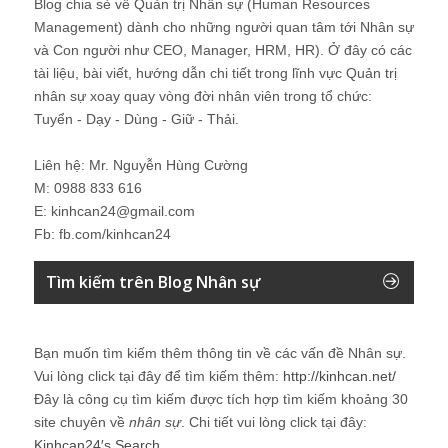
Blog chia sẻ về Quản trị Nhân sự (Human Resources
Management) dành cho những người quan tâm tới Nhân sự
và Con người như CEO, Manager, HRM, HR). Ở đây có các
tài liệu, bài viết, hướng dẫn chi tiết trong lĩnh vực Quản trị
nhân sự xoay quay vòng đời nhân viên trong tổ chức:
Tuyển - Dạy - Dùng - Giữ - Thải.
Liên hệ: Mr. Nguyễn Hùng Cường
M: 0988 833 616
E: kinhcan24@gmail.com
Fb: fb.com/kinhcan24
Tìm kiếm trên Blog Nhân sự
Bạn muốn tìm kiếm thêm thông tin về các vấn đề
Nhân sự
.
Vui lòng click tại đây để tìm kiếm thêm:
http://kinhcan.net/
Đây là công cụ tìm kiếm được tích hợp tìm kiếm khoảng 30
site chuyên về
nhân sự
. Chi tiết vui lòng click tại đây:
Kinhcan24′s Search