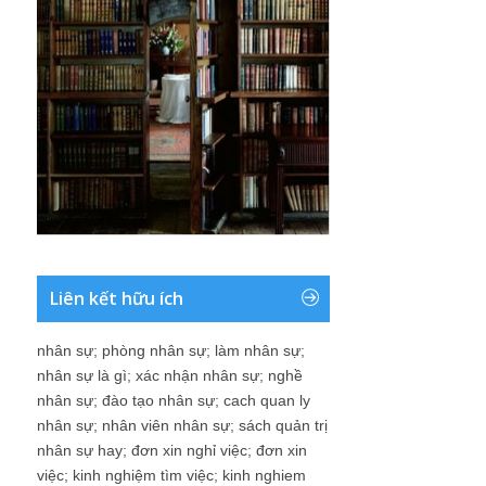
Liên kết hữu ích
nhân sự
;
phòng nhân sự
;
làm nhân sự
;
nhân sự là gì
;
xác nhận nhân sự
;
nghề
nhân sự
;
đào tạo nhân sự
;
cach quan ly
nhân sự
;
nhân viên nhân sự
;
sách quản trị
nhân sự hay
;
đơn xin nghỉ việc
;
đơn xin
việc
;
kinh nghiệm tìm việc
;
kinh nghiem