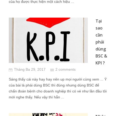
của họ được thực hiện một cách hiệu ...
Tại
sao
cần
phải
dùng
BSC &
KPI ?
Tháng Ba 29, 2017
2 comments
Sáng thấy cái này hay hay nên up mọi người cùng xem ... Ý
của bài là phải dùng BSC thì đúng nhưng dùng BSC để
chẩn đoán bệnh cho doanh nghiệp thì có vẻ như lần đầu tôi
mới nghe thấy. Nếu vậy thì hẳn ...