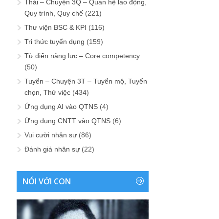
Thải – Chuyện 3Q – Quan hệ lao động,
Quy trình, Quy chế
(221)
Thư viện BSC & KPI
(116)
Tri thức tuyển dụng
(159)
Từ điển năng lực – Core competency
(50)
Tuyển – Chuyện 3T – Tuyển mộ, Tuyển
chọn, Thử việc
(434)
Ứng dụng AI vào QTNS
(4)
Ứng dụng CNTT vào QTNS
(6)
Vui cười nhân sự
(86)
Đánh giá nhân sự
(22)
NÓI VỚI CON