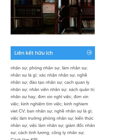
Liên kết hữu ích
nhân sự
;
phòng nhân sự
;
làm nhân sự
;
nhân sự là gì
;
xác nhận nhân sự
;
nghề
nhân sự
;
đào tạo nhân sự
;
cach quan ly
nhân sự
;
nhân viên nhân sự
;
sách quản trị
nhân sự hay
;
đơn xin nghỉ việc
;
đơn xin
việc
;
kinh nghiệm tìm việc
;
kinh nghiem
viet CV
;
ban nhân sự
;
nghề nhân sự là gì
;
việc làm trưởng phòng nhân sự
;
kiến thức
nhân sự
;
việc làm nhân sự
;
giám đốc nhân
sự
;
cách tính lương
;
công ty nhân sự
;
Cách làm KPI
;