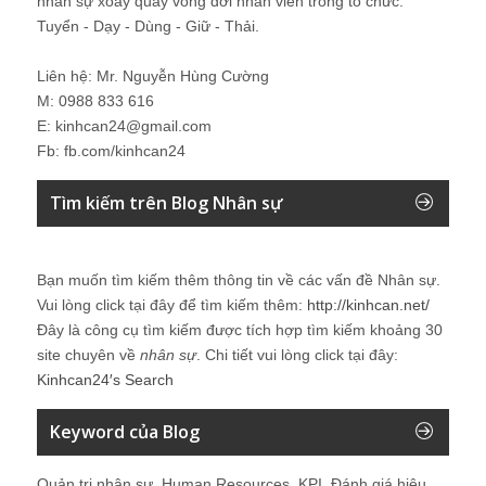
nhân sự xoay quay vòng đời nhân viên trong tổ chức:
Tuyển - Dạy - Dùng - Giữ - Thải.
Liên hệ: Mr. Nguyễn Hùng Cường
M: 0988 833 616
E: kinhcan24@gmail.com
Fb: fb.com/kinhcan24
Tìm kiếm trên Blog Nhân sự
Bạn muốn tìm kiếm thêm thông tin về các vấn đề
Nhân sự
.
Vui lòng click tại đây để tìm kiếm thêm:
http://kinhcan.net/
Đây là công cụ tìm kiếm được tích hợp tìm kiếm khoảng 30
site chuyên về
nhân sự
. Chi tiết vui lòng click tại đây:
Kinhcan24′s Search
Keyword của Blog
Quản trị nhân sự, Human Resources, KPI, Đánh giá hiệu