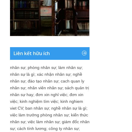
Liên kết hữu ích
nhân sự
;
phòng nhân sự
;
làm nhân sự
;
nhân sự là gì
;
xác nhận nhân sự
;
nghề
nhân sự
;
đào tạo nhân sự
;
cach quan ly
nhân sự
;
nhân viên nhân sự
;
sách quản trị
nhân sự hay
;
đơn xin nghỉ việc
;
đơn xin
việc
;
kinh nghiệm tìm việc
;
kinh nghiem
viet CV
;
ban nhân sự
;
nghề nhân sự là gì
;
việc làm trưởng phòng nhân sự
;
kiến thức
nhân sự
;
việc làm nhân sự
;
giám đốc nhân
sự
;
cách tính lương
;
công ty nhân sự
;