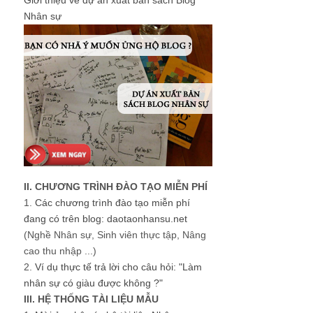
Giới thiệu về dự án xuất bản sách Blog
Nhân sự
II. CHƯƠNG TRÌNH ĐÀO TẠO MIỄN PHÍ
1.
Các chương trình đào tạo miễn phí
đang có trên blog: daotaonhansu.net
(Nghề Nhân sự, Sinh viên thực tập, Nâng
cao thu nhập ...)
2.
Ví dụ thực tế trả lời cho câu hỏi: "Làm
nhân sự có giàu được không ?"
III. HỆ THỐNG TÀI LIỆU MẪU