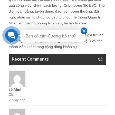
quả công việc, chính sách lương, CnB, lương 3P, BSC, Thẻ
điểm cân bằng, tuyển dụng, đào tạo, lương thưởng, đãi
ngộ, nhân sự, tổ chức, cơ cấu tổ chức, hệ thống Quản trị
Nhân sự, trưởng phòng Nhân sự, tái tạo tổ chức
Những bài viết tại blog được chia sẻ bởi chuyên gia tư vấn
Bạn có cần Cường hỗ trợ?
Quản trị Nhân sự Nguyễn Hùng Cường (
giới thiệu
) và các
thành viên khác trong cộng đồng Nhân sự.
Recent Comments
Lê Minh
Ok
2 ngày ago