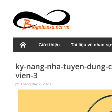
Giới thiệu
Tài liệu về nhân sự
Học viện Nhân sư
ky-nang-nha-tuyen-dung-c
vien-3
Tháng Bảy 7, 2023