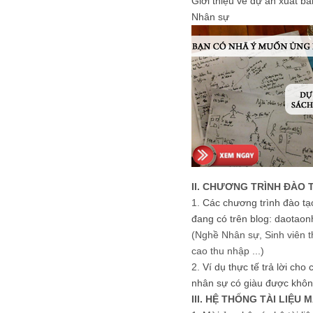
Giới thiệu về dự án xuất b
Nhân sự
II. CHƯƠNG TRÌNH ĐÀO 
1.
Các chương trình đào tạ
đang có trên blog: daotaon
(Nghề Nhân sự, Sinh viên t
cao thu nhập ...)
2.
Ví dụ thực tế trả lời cho
nhân sự có giàu được khôn
III. HỆ THỐNG TÀI LIỆU 