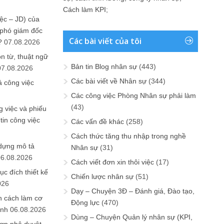
Cách làm KPI
;
ệc – JD) của
 phó giám đốc
Các bài viết của tôi
?
07.08.2026
n từ, thuật ngữ
Bản tin Blog nhân sự
(443)
07.08.2026
Các bài viết về Nhân sự
(344)
ả công việc
Các công việc Phòng Nhân sự phải làm
(43)
 việc và phiếu
tin công việc
Các vấn đề khác
(258)
Cách thức tăng thu nhập trong nghề
 dựng mô tả
Nhân sự
(31)
06.08.2026
Cách viết đơn xin thôi việc
(17)
ục đích thiết kế
Chiến lược nhân sự
(51)
026
Dạy – Chuyện 3Đ – Đánh giá, Đào tạo,
n cách làm cơ
Động lực
(470)
anh
06.08.2026
Dùng – Chuyện Quản lý nhân sự (KPI,