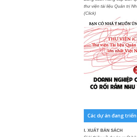
thư viện tài liệu Quản trị 
(Click)
Các dự án đang triển
I. XUẤT BẢN SÁCH