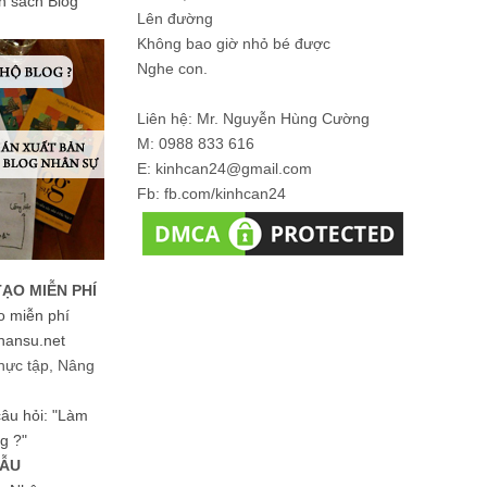
ản sách Blog
Lên đường
Không bao giờ nhỏ bé được
Nghe con.
Liên hệ: Mr. Nguyễn Hùng Cường
M: 0988 833 616
E: kinhcan24@gmail.com
Fb: fb.com/kinhcan24
TẠO MIỄN PHÍ
o miễn phí
hansu.net
hực tập, Nâng
 câu hỏi: "Làm
g ?"
MẪU