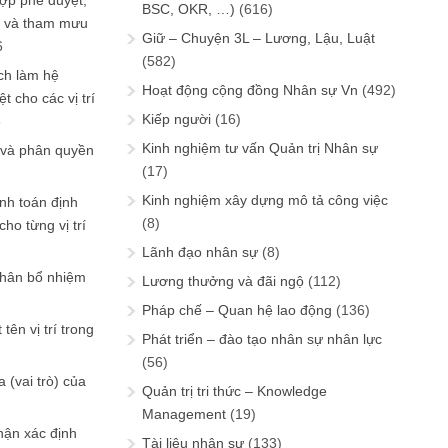
ợp phê duyệt,
BSC, OKR, …)
(616)
in và tham mưu
Giữ – Chuyện 3L – Lương, Lậu, Luật
6
(582)
ch làm hệ
Hoạt động cộng đồng Nhân sự Vn
(492)
t cho các vị trí
Kiếp người
(16)
6
Kinh nghiệm tư vấn Quản trị Nhân sự
 và phân quyền
(17)
Kinh nghiệm xây dựng mô tả công việc
ính toán định
(8)
ho từng vị trí
Lãnh đạo nhân sự
(8)
phân bổ nhiệm
Lương thưởng và đãi ngộ
(112)
Pháp chế – Quan hệ lao động
(136)
tên vị trí trong
Phát triển – đào tạo nhân sự nhân lực
(56)
 (vai trò) của
Quản trị tri thức – Knowledge
Management
(19)
hận xác định
Tài liệu nhân sự
(133)