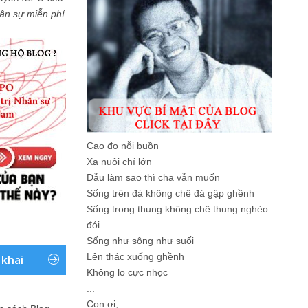
Nhân sự miễn phí
Cao đo nỗi buồn
Xa nuôi chí lớn
Dẫu làm sao thì cha vẫn muốn
Sống trên đá không chê đá gập ghềnh
Sống trong thung không chê thung nghèo
đói
Sống như sông như suối
Lên thác xuống ghềnh
 khai
Không lo cực nhọc
...
Con ơi, ...