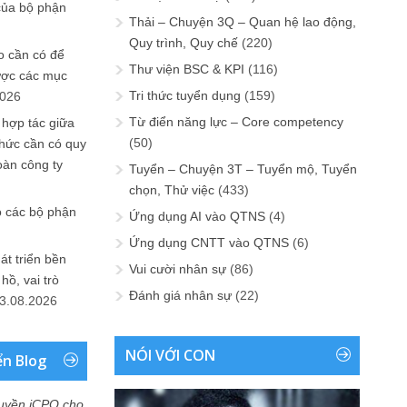
của bộ phận
Thải – Chuyện 3Q – Quan hệ lao động,
Quy trình, Quy chế
(220)
 cần có để
Thư viện BSC & KPI
(116)
ược các mục
Tri thức tuyển dụng
(159)
2026
Từ điển năng lực – Core competency
 hợp tác giữa
(50)
chức cần có quy
oàn công ty
Tuyển – Chuyện 3T – Tuyển mộ, Tuyển
chọn, Thử việc
(433)
o các bộ phận
Ứng dụng AI vào QTNS
(4)
Ứng dụng CNTT vào QTNS
(6)
át triển bền
Vui cười nhân sự
(86)
ồ, vai trò
Đánh giá nhân sự
(22)
3.08.2026
NÓI VỚI CON
ển Blog
uyền iCPO cho