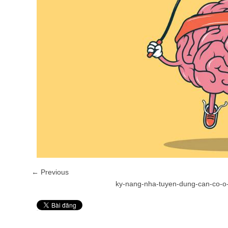
← Previous
ky-nang-nha-tuyen-dung-can-co-o
Pin It