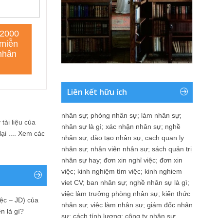
Liên kết hữu ích
nhân sự
;
phòng nhân sự
;
làm nhân sự
;
tài liệu của
nhân sự là gì
;
xác nhận nhân sự
;
nghề
i ....
Xem các
nhân sự
;
đào tạo nhân sự
;
cach quan ly
nhân sự
;
nhân viên nhân sự
;
sách quản trị
nhân sự hay
;
đơn xin nghỉ việc
;
đơn xin
việc
;
kinh nghiệm tìm việc
;
kinh nghiem
viet CV
;
ban nhân sự
;
nghề nhân sự là gì
;
việc làm trưởng phòng nhân sự
;
kiến thức
ệc – JD) của
nhân sự
;
việc làm nhân sự
;
giám đốc nhân
n là gì?
sự
;
cách tính lương
;
công ty nhân sự
;