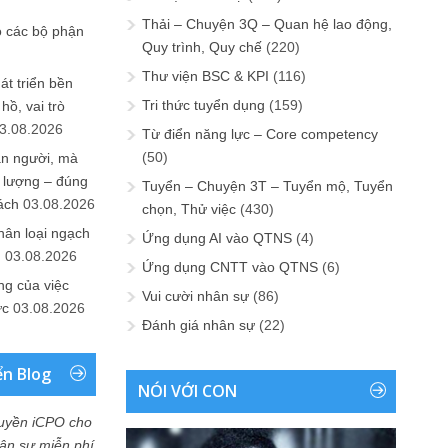
Thải – Chuyện 3Q – Quan hệ lao động,
o các bộ phận
Quy trình, Quy chế
(220)
Thư viện BSC & KPI
(116)
át triển bền
Tri thức tuyển dụng
(159)
ồ, vai trò
3.08.2026
Từ điển năng lực – Core competency
(50)
ần người, mà
 lượng – đúng
Tuyển – Chuyện 3T – Tuyển mộ, Tuyển
ách
03.08.2026
chọn, Thử việc
(430)
hân loại ngạch
Ứng dụng AI vào QTNS
(4)
n
03.08.2026
Ứng dụng CNTT vào QTNS
(6)
ng của việc
Vui cười nhân sự
(86)
ức
03.08.2026
Đánh giá nhân sự
(22)
ển Blog
NÓI VỚI CON
uyền iCPO cho
Nhân sự miễn phí