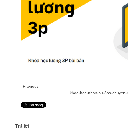
← Previous
khoa-hoc-nhan-su-3ps-chuyen-
Pin It
Trả lời