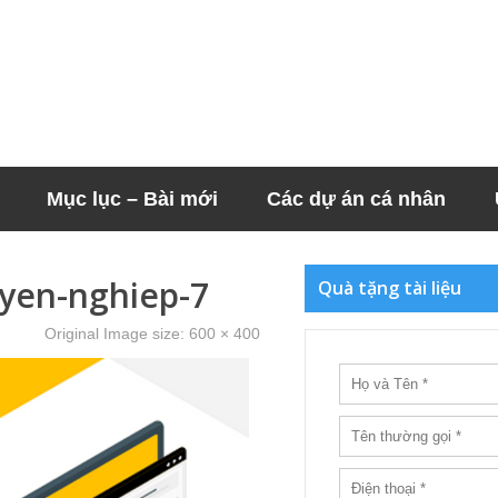
Mục lục – Bài mới
Các dự án cá nhân
yen-nghiep-7
Quà tặng tài liệu
Original Image size:
600 × 400