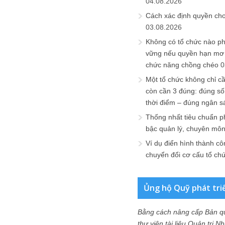
04.08.2026
Cách xác định quyền ch
03.08.2026
Không có tổ chức nào ph
vững nếu quyền hạn mơ h
chức năng chồng chéo
0
Một tổ chức không chỉ c
còn cần 3 đúng: đúng số
thời điểm – đúng ngân s
Thống nhất tiêu chuẩn p
bậc quản lý, chuyên mô
Ví dụ điển hình thành cô
chuyển đổi cơ cấu tổ ch
Ủng hộ Quỹ phát tri
Bằng cách nâng cấp Bản q
thư viện tài liệu Quản trị 