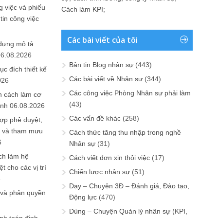
 việc và phiếu
Cách làm KPI
;
tin công việc
Các bài viết của tôi
 dựng mô tả
06.08.2026
Bản tin Blog nhân sự
(443)
ục đích thiết kế
Các bài viết về Nhân sự
(344)
026
Các công việc Phòng Nhân sự phải làm
n cách làm cơ
(43)
anh
06.08.2026
Các vấn đề khác
(258)
ợp phê duyệt,
in và tham mưu
Cách thức tăng thu nhập trong nghề
6
Nhân sự
(31)
ch làm hệ
Cách viết đơn xin thôi việc
(17)
t cho các vị trí
Chiến lược nhân sự
(51)
6
Dạy – Chuyện 3Đ – Đánh giá, Đào tạo,
 và phân quyền
Động lực
(470)
Dùng – Chuyện Quản lý nhân sự (KPI,