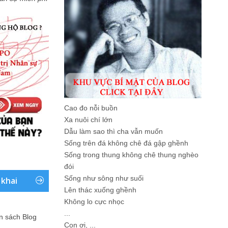
Cao đo nỗi buồn
Xa nuôi chí lớn
Dẫu làm sao thì cha vẫn muốn
Sống trên đá không chê đá gập ghềnh
Sống trong thung không chê thung nghèo
đói
Sống như sông như suối
 khai
Lên thác xuống ghềnh
Không lo cực nhọc
...
ản sách Blog
Con ơi, ...