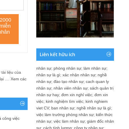
Liên kết hữu ích
nhân sự
;
phòng nhân sự
;
làm nhân sự
;
tài liệu của
nhân sự là gì
;
xác nhận nhân sự
;
nghề
i ....
Xem các
nhân sự
;
đào tạo nhân sự
;
cach quan ly
nhân sự
;
nhân viên nhân sự
;
sách quản trị
nhân sự hay
;
đơn xin nghỉ việc
;
đơn xin
việc
;
kinh nghiệm tìm việc
;
kinh nghiem
viet CV
;
ban nhân sự
;
nghề nhân sự là gì
;
việc làm trưởng phòng nhân sự
;
kiến thức
ả công việc
nhân sự
;
việc làm nhân sự
;
giám đốc nhân
sự
;
cách tính lương
;
công ty nhân sự
;