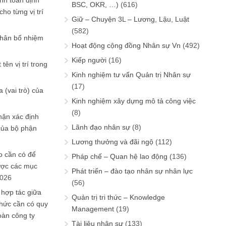
ính toán định
BSC, OKR, …)
(616)
ho từng vị trí
Giữ – Chuyện 3L – Lương, Lậu, Luật
(582)
phân bổ nhiệm
Hoạt động cộng đồng Nhân sự Vn
(492)
Kiếp người
(16)
tên vị trí trong
Kinh nghiệm tư vấn Quản trị Nhân sự
(17)
 (vai trò) của
Kinh nghiệm xây dựng mô tả công việc
(8)
hận xác định
Lãnh đạo nhân sự
(8)
của bộ phận
Lương thưởng và đãi ngộ
(112)
 cần có để
Pháp chế – Quan hệ lao động
(136)
ược các mục
Phát triển – đào tạo nhân sự nhân lực
2026
(56)
 hợp tác giữa
Quản trị tri thức – Knowledge
chức cần có quy
Management
(19)
oàn công ty
Tài liệu nhân sự
(133)