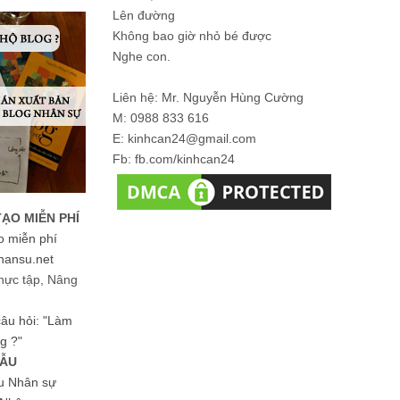
Lên đường
Không bao giờ nhỏ bé được
Nghe con.
Liên hệ: Mr. Nguyễn Hùng Cường
M: 0988 833 616
E: kinhcan24@gmail.com
Fb: fb.com/kinhcan24
TẠO MIỄN PHÍ
o miễn phí
hansu.net
hực tập, Nâng
 câu hỏi: "Làm
g ?"
MẪU
ệu Nhân sự