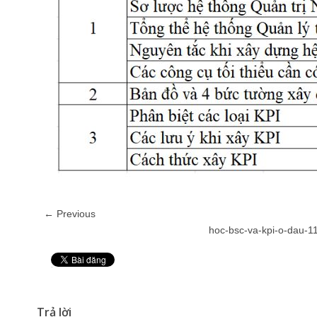
← Previous
hoc-bsc-va-kpi-o-dau-1
Pin It
Trả lời