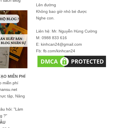
ản sách Blog
Lên đường
Không bao giờ nhỏ bé được
Nghe con.
Liên hệ: Mr. Nguyễn Hùng Cường
M: 0988 833 616
E: kinhcan24@gmail.com
Fb: fb.com/kinhcan24
TẠO MIỄN PHÍ
o miễn phí
hansu.net
hực tập, Nâng
 câu hỏi: "Làm
g ?"
MẪU