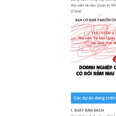
thư viện tài liệu Quản trị 
(Click)
Các dự án đang triển
I. XUẤT BẢN SÁCH