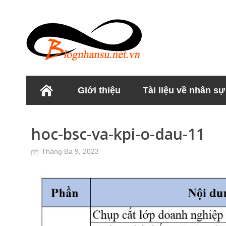
Giới thiệu
Tài liệu về nhân sự
Học viện Nhân sư
hoc-bsc-va-kpi-o-dau-11
Tháng Ba 9, 2023