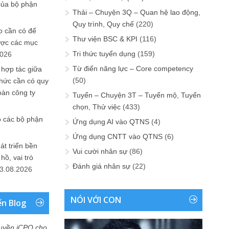
của bộ phận
Thải – Chuyện 3Q – Quan hệ lao động,
Quy trình, Quy chế
(220)
 cần có để
Thư viện BSC & KPI
(116)
ược các mục
Tri thức tuyển dụng
(159)
2026
Từ điển năng lực – Core competency
 hợp tác giữa
(50)
chức cần có quy
oàn công ty
Tuyển – Chuyện 3T – Tuyển mộ, Tuyển
chọn, Thử việc
(433)
o các bộ phận
Ứng dụng AI vào QTNS
(4)
Ứng dụng CNTT vào QTNS
(6)
át triển bền
Vui cười nhân sự
(86)
ồ, vai trò
Đánh giá nhân sự
(22)
3.08.2026
NÓI VỚI CON
ển Blog
uyền iCPO cho