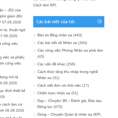
Cách làm KPI
;
ệc – JD) của
 phó giám đốc
Các bài viết của tôi
?
07.08.2026
n từ, thuật ngữ
Bản tin Blog nhân sự
(443)
07.08.2026
Các bài viết về Nhân sự
(344)
ả công việc
Các công việc Phòng Nhân sự phải làm
(43)
 việc và phiếu
tin công việc
Các vấn đề khác
(258)
Cách thức tăng thu nhập trong nghề
 dựng mô tả
Nhân sự
(31)
06.08.2026
Cách viết đơn xin thôi việc
(17)
ục đích thiết kế
Chiến lược nhân sự
(51)
026
Dạy – Chuyện 3Đ – Đánh giá, Đào tạo,
n cách làm cơ
Động lực
(470)
anh
06.08.2026
Dùng – Chuyện Quản lý nhân sự (KPI,