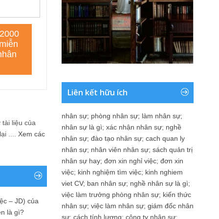
Liên kết hữu ích
nhân sự
;
phòng nhân sự
;
làm nhân sự
;
tài liệu của
nhân sự là gì
;
xác nhận nhân sự
;
nghề
i ....
Xem các
nhân sự
;
đào tạo nhân sự
;
cach quan ly
nhân sự
;
nhân viên nhân sự
;
sách quản trị
nhân sự hay
;
đơn xin nghỉ việc
;
đơn xin
việc
;
kinh nghiệm tìm việc
;
kinh nghiem
viet CV
;
ban nhân sự
;
nghề nhân sự là gì
;
việc làm trưởng phòng nhân sự
;
kiến thức
ệc – JD) của
nhân sự
;
việc làm nhân sự
;
giám đốc nhân
n là gì?
sự
;
cách tính lương
;
công ty nhân sự
;