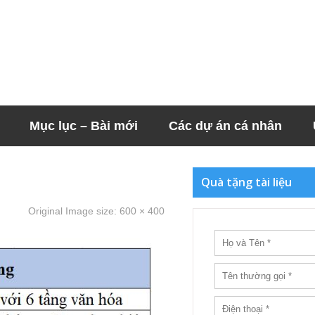
Mục lục – Bài mới
Các dự án cá nhân
Quà tặng tài liệu
Original Image size:
600 × 400