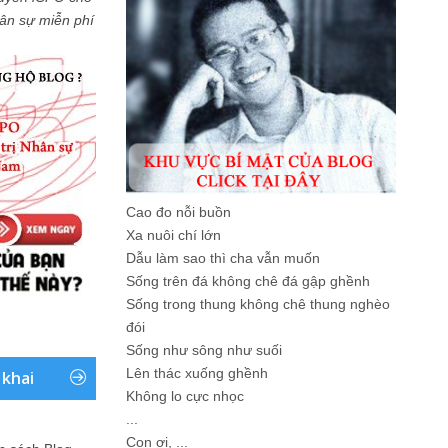
Nhân sự miễn phí
Cao đo nỗi buồn
Xa nuôi chí lớn
Dẫu làm sao thì cha vẫn muốn
Sống trên đá không chê đá gập ghềnh
Sống trong thung không chê thung nghèo
đói
Sống như sông như suối
Lên thác xuống ghềnh
 khai
Không lo cực nhọc
...
Con ơi, ...