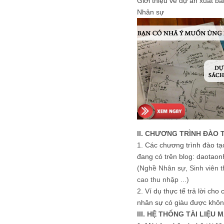
Giới thiệu về dự án xuất b
Nhân sự
II. CHƯƠNG TRÌNH ĐÀO 
1.
Các chương trình đào tạ
đang có trên blog: daotaon
(Nghề Nhân sự, Sinh viên t
cao thu nhập ...)
2.
Ví dụ thực tế trả lời cho
nhân sự có giàu được khôn
III. HỆ THỐNG TÀI LIỆU 