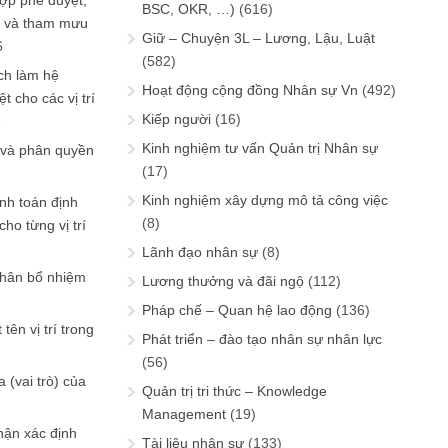
ợp phê duyệt,
BSC, OKR, …)
(616)
in và tham mưu
Giữ – Chuyện 3L – Lương, Lậu, Luật
6
(582)
ch làm hệ
Hoạt động cộng đồng Nhân sự Vn
(492)
t cho các vị trí
Kiếp người
(16)
6
Kinh nghiệm tư vấn Quản trị Nhân sự
 và phân quyền
(17)
Kinh nghiệm xây dựng mô tả công việc
ính toán định
(8)
ho từng vị trí
Lãnh đạo nhân sự
(8)
phân bổ nhiệm
Lương thưởng và đãi ngộ
(112)
Pháp chế – Quan hệ lao động
(136)
tên vị trí trong
Phát triển – đào tạo nhân sự nhân lực
(56)
 (vai trò) của
Quản trị tri thức – Knowledge
Management
(19)
hận xác định
Tài liệu nhân sự
(133)