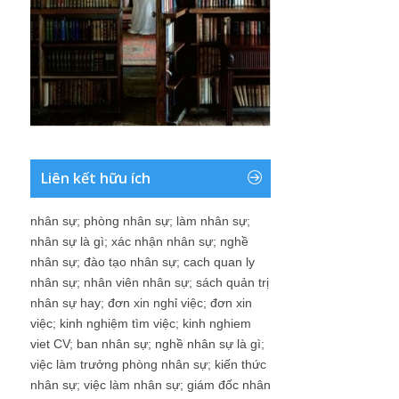
Liên kết hữu ích
nhân sự
;
phòng nhân sự
;
làm nhân sự
;
nhân sự là gì
;
xác nhận nhân sự
;
nghề
nhân sự
;
đào tạo nhân sự
;
cach quan ly
nhân sự
;
nhân viên nhân sự
;
sách quản trị
nhân sự hay
;
đơn xin nghỉ việc
;
đơn xin
việc
;
kinh nghiệm tìm việc
;
kinh nghiem
viet CV
;
ban nhân sự
;
nghề nhân sự là gì
;
việc làm trưởng phòng nhân sự
;
kiến thức
nhân sự
;
việc làm nhân sự
;
giám đốc nhân