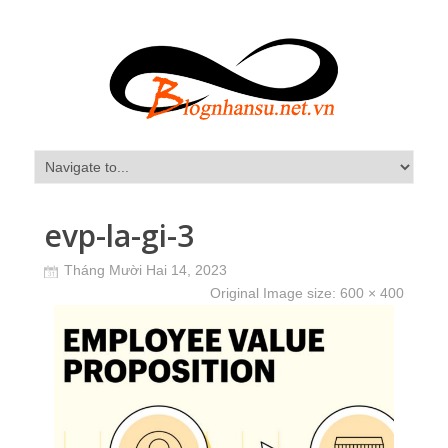
evp-la-gi-3
Tháng Mười Hai 14, 2023
Original Image size:
600 × 400