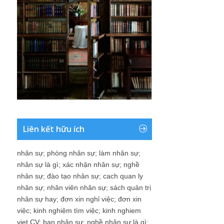
Liên kết hữu ích
nhân sự
;
phòng nhân sự
;
làm nhân sự
;
nhân sự là gì
;
xác nhận nhân sự
;
nghề
nhân sự
;
đào tạo nhân sự
;
cach quan ly
nhân sự
;
nhân viên nhân sự
;
sách quản trị
nhân sự hay
;
đơn xin nghỉ việc
;
đơn xin
việc
;
kinh nghiệm tìm việc
;
kinh nghiem
viet CV
;
ban nhân sự
;
nghề nhân sự là gì
;