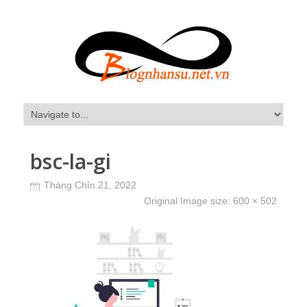
bsc-la-gi
Tháng Chín 21, 2022
Original Image size:
600 × 502