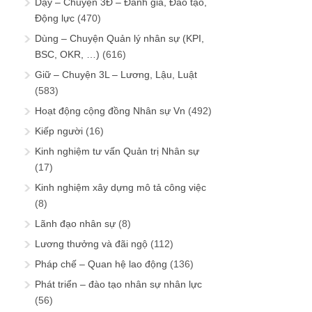
Dạy – Chuyện 3Đ – Đánh giá, Đào tạo,
Động lực
(470)
Dùng – Chuyện Quản lý nhân sự (KPI,
BSC, OKR, …)
(616)
Giữ – Chuyện 3L – Lương, Lậu, Luật
(583)
Hoạt động cộng đồng Nhân sự Vn
(492)
Kiếp người
(16)
Kinh nghiệm tư vấn Quản trị Nhân sự
(17)
Kinh nghiệm xây dựng mô tả công việc
(8)
Lãnh đạo nhân sự
(8)
Lương thưởng và đãi ngộ
(112)
Pháp chế – Quan hệ lao động
(136)
Phát triển – đào tạo nhân sự nhân lực
(56)