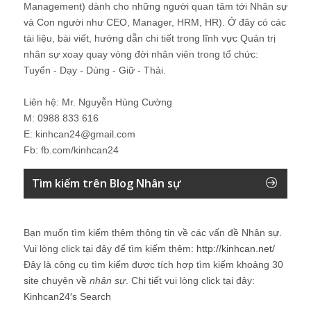
Management) dành cho những người quan tâm tới Nhân sự
và Con người như CEO, Manager, HRM, HR). Ở đây có các
tài liệu, bài viết, hướng dẫn chi tiết trong lĩnh vực Quản trị
nhân sự xoay quay vòng đời nhân viên trong tổ chức:
Tuyển - Dạy - Dùng - Giữ - Thải.
Liên hệ: Mr. Nguyễn Hùng Cường
M: 0988 833 616
E: kinhcan24@gmail.com
Fb: fb.com/kinhcan24
Tìm kiếm trên Blog Nhân sự
Bạn muốn tìm kiếm thêm thông tin về các vấn đề
Nhân sự
.
Vui lòng click tại đây để tìm kiếm thêm:
http://kinhcan.net/
Đây là công cụ tìm kiếm được tích hợp tìm kiếm khoảng 30
site chuyên về
nhân sự
. Chi tiết vui lòng click tại đây:
Kinhcan24′s Search