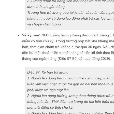
2. Lương được trả bằng tiền mặt hoặc trả qua tài kh
được mở tại ngân hàng.
Trường hợp trả lương qua tài khoản cá nhân của ngườ
hàng thì người sử dụng lao động phải trả các loại phí
và chuyển tiền lương.
Về kỳ hạn:
NLĐ hưởng lương tháng được trả 1 tháng 1 l
điểm có tính chu kỳ. Trong trường hợp bất khả kháng m
hạn, thời gian chậm trả không được quá 30 ngày. Nếu chậ
đền bù một khoản tiền ít nhất bằng số tiền lãi tính theo l
tháng của ngân hàng (Điều 97 Bộ luật Lao động 2019).
Điều 97. Kỳ hạn trả lương
1. Người lao động hưởng lương theo giờ, ngày, tuần th
tuần làm việc hoặc được trả gộp do hai bên thỏa th
phải được trả gộp một lần.
2. Người lao động hưởng lương theo tháng được trả 
tháng một lần. Thời điểm trả lương do hai bên thỏa t
một thời điểm có tính chu kỳ.
3. Người lao động hưởng lương theo sản phẩm, theo 