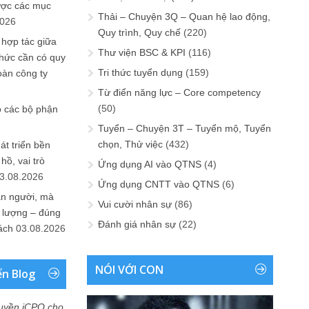
ược các mục
Thải – Chuyện 3Q – Quan hệ lao động,
2026
Quy trình, Quy chế
(220)
 hợp tác giữa
Thư viện BSC & KPI
(116)
chức cần có quy
Tri thức tuyển dụng
(159)
oàn công ty
Từ điển năng lực – Core competency
(50)
o các bộ phận
Tuyển – Chuyện 3T – Tuyển mộ, Tuyển
chọn, Thử việc
(432)
át triển bền
ồ, vai trò
Ứng dụng AI vào QTNS
(4)
3.08.2026
Ứng dụng CNTT vào QTNS
(6)
ần người, mà
Vui cười nhân sự
(86)
 lượng – đúng
Đánh giá nhân sự
(22)
ách
03.08.2026
NÓI VỚI CON
ển Blog
uyền iCPO cho