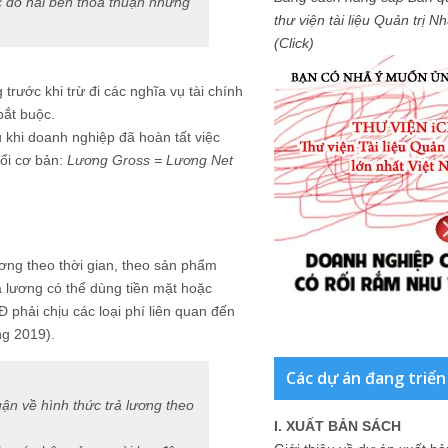
ệc do hai bên thỏa thuận nhưng
thư viện tài liệu Quản trị 
(Click)
ước khi trừ đi các nghĩa vụ tài chính
ắt buộc.
 khi doanh nghiệp đã hoàn tất việc
ổi cơ bản:
Lương Gross = Lương Net
ơng theo thời gian, theo sản phẩm
ả lương có thể dùng tiền mặt hoặc
phải chịu các loại phí liên quan đến
ng 2019).
Các dự án đang triển
ận về hình thức trả lương theo
I. XUẤT BẢN SÁCH