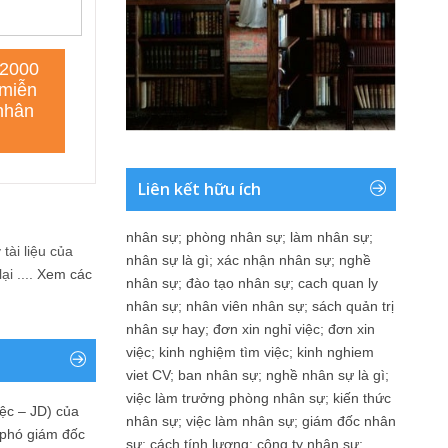
Liên kết hữu ích
nhân sự
;
phòng nhân sự
;
làm nhân sự
;
tài liệu của
nhân sự là gì
;
xác nhận nhân sự
;
nghề
i ....
Xem các
nhân sự
;
đào tạo nhân sự
;
cach quan ly
nhân sự
;
nhân viên nhân sự
;
sách quản trị
nhân sự hay
;
đơn xin nghỉ việc
;
đơn xin
việc
;
kinh nghiệm tìm việc
;
kinh nghiem
viet CV
;
ban nhân sự
;
nghề nhân sự là gì
;
việc làm trưởng phòng nhân sự
;
kiến thức
ệc – JD) của
nhân sự
;
việc làm nhân sự
;
giám đốc nhân
 phó giám đốc
sự
;
cách tính lương
;
công ty nhân sự
;