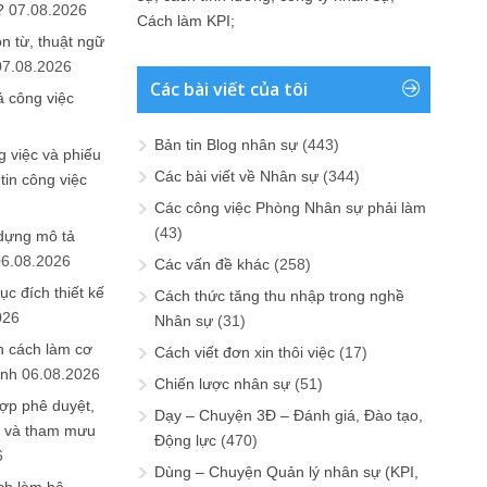
?
07.08.2026
Cách làm KPI
;
n từ, thuật ngữ
07.08.2026
Các bài viết của tôi
ả công việc
Bản tin Blog nhân sự
(443)
 việc và phiếu
Các bài viết về Nhân sự
(344)
tin công việc
Các công việc Phòng Nhân sự phải làm
(43)
 dựng mô tả
06.08.2026
Các vấn đề khác
(258)
ục đích thiết kế
Cách thức tăng thu nhập trong nghề
026
Nhân sự
(31)
n cách làm cơ
Cách viết đơn xin thôi việc
(17)
anh
06.08.2026
Chiến lược nhân sự
(51)
ợp phê duyệt,
Dạy – Chuyện 3Đ – Đánh giá, Đào tạo,
in và tham mưu
Động lực
(470)
6
Dùng – Chuyện Quản lý nhân sự (KPI,