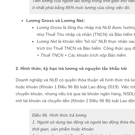
Tiền lương của người lao động trong thời gian thử vi
ít nhất phải bằng 85% mức lương của công việc đó.
Lương Gross và Lương Net:
Lương Gross
là tổng thu nhập mà NLĐ được hưởng tr
như Thuế Thu nhập cá nhân (TNCN) và Bảo hiểm b
Lương Net
là khoản tiền "bỏ túi" NLĐ thực nhận sau
trích trừ Thuế TNCN và Bảo hiểm. Công thức quy đ
+ Thuế TNCN + Các khoản trích nộp Bảo hiểm.
2. Hình thức, kỳ hạn trả lương và nguyên tắc khấu trừ
Doanh nghiệp và NLĐ có quyền thỏa thuận về hình thức trả lư
hoặc khoán (Khoản 1 Điều 96 Bộ luật Lao động 2019). Việc tr
chuyển khoản, nhưng nếu trả qua tài khoản ngân hàng, NSDLĐ 
mở tài khoản và chuyển tiền (Khoản 2 Điều 96 Bộ luật Lao độ
Điều 96. Hình thức trả lương
1. Người sử dụng lao động và người lao động thỏa thu
thời gian, sản phẩm hoặc khoán.