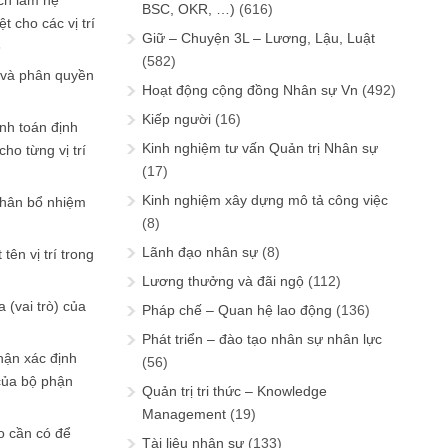
ch làm hệ
BSC, OKR, …)
(616)
t cho các vị trí
Giữ – Chuyện 3L – Lương, Lậu, Luật
6
(582)
 và phân quyền
Hoạt động cộng đồng Nhân sự Vn
(492)
Kiếp người
(16)
ính toán định
Kinh nghiệm tư vấn Quản trị Nhân sự
ho từng vị trí
(17)
Kinh nghiệm xây dựng mô tả công việc
phân bổ nhiệm
(8)
Lãnh đạo nhân sự
(8)
tên vị trí trong
Lương thưởng và đãi ngộ
(112)
 (vai trò) của
Pháp chế – Quan hệ lao động
(136)
Phát triển – đào tạo nhân sự nhân lực
hận xác định
(56)
của bộ phận
Quản trị tri thức – Knowledge
Management
(19)
 cần có để
Tài liệu nhân sự
(133)