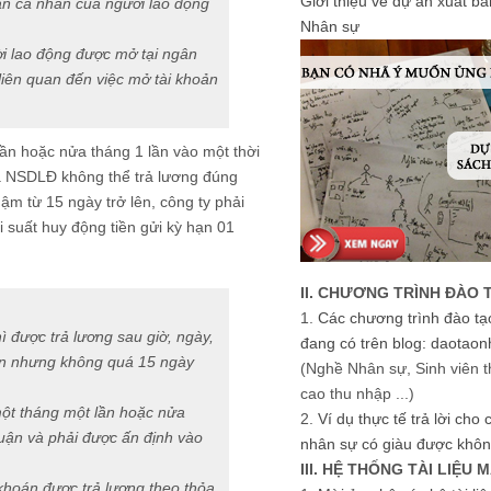
Giới thiệu về dự án xuất b
oản cá nhân của người lao động
Nhân sự
i lao động được mở tại ngân
 liên quan đến việc mở tài khoản
ần hoặc nửa tháng 1 lần vào một thời
à NSDLĐ không thể trả lương đúng
m từ 15 ngày trở lên, công ty phải
ãi suất huy động tiền gửi kỳ hạn 01
II. CHƯƠNG TRÌNH ĐÀO 
1.
Các chương trình đào tạ
ì được trả lương sau giờ, ngày,
đang có trên blog: daotaon
uận nhưng không quá 15 ngày
(Nghề Nhân sự, Sinh viên t
cao thu nhập ...)
một tháng một lần hoặc nửa
2.
Ví dụ thực tế trả lời cho
huận và phải được ấn định vào
nhân sự có giàu được khôn
III. HỆ THỐNG TÀI LIỆU 
khoán được trả lương theo thỏa