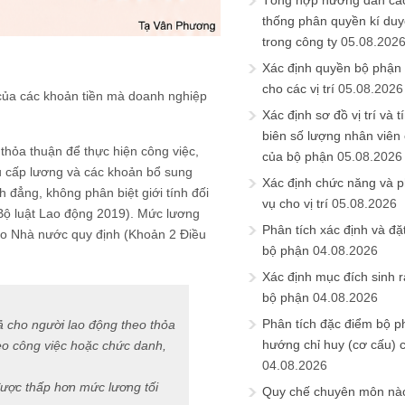
Tổng hợp hướng dẫn cá
thống phân quyền kí duyệ
trong công ty
05.08.202
Xác định quyền bộ phận
cho các vị trí
05.08.2026
của các khoản tiền mà doanh nghiệp
Xác định sơ đồ vị trí và t
biên số lượng nhân viên c
hỏa thuận để thực hiện công việc,
của bộ phận
05.08.2026
 cấp lương và các khoản bổ sung
Xác định chức năng và 
 đẳng, không phân biệt giới tính đối
vụ cho vị trí
05.08.2026
 Bộ luật Lao động 2019). Mức lương
Phân tích xác định và đặt 
 do Nhà nước quy định (Khoản 2 Điều
bộ phận
04.08.2026
Xác định mục đích sinh ra
bộ phận
04.08.2026
Phân tích đặc điểm bộ p
rả cho người lao động theo thỏa
hướng chỉ huy (cơ cấu) 
eo công việc hoặc chức danh,
04.08.2026
ược thấp hơn mức lương tối
Quy chế chuyên môn nào