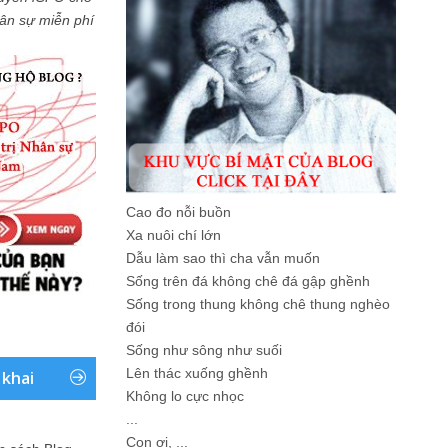
Nhân sự miễn phí
Cao đo nỗi buồn
Xa nuôi chí lớn
Dẫu làm sao thì cha vẫn muốn
Sống trên đá không chê đá gập ghềnh
Sống trong thung không chê thung nghèo
đói
Sống như sông như suối
Lên thác xuống ghềnh
 khai
Không lo cực nhọc
...
Con ơi, ...