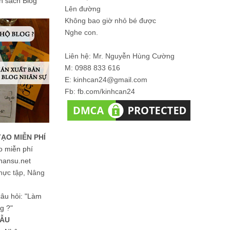
ản sách Blog
Lên đường
Không bao giờ nhỏ bé được
Nghe con.
Liên hệ: Mr. Nguyễn Hùng Cường
M: 0988 833 616
E: kinhcan24@gmail.com
Fb: fb.com/kinhcan24
TẠO MIỄN PHÍ
o miễn phí
hansu.net
hực tập, Nâng
 câu hỏi: "Làm
g ?"
MẪU