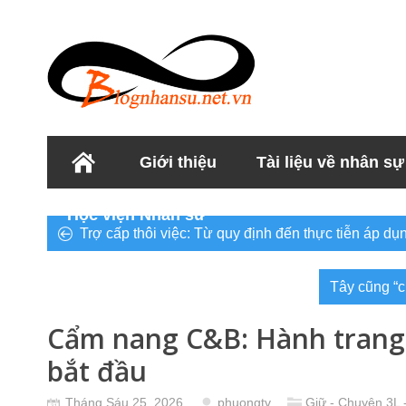
Giới thiệu
Tài liệu về nhân sự
Học viện Nhân sư
Trợ cấp thôi việc: Từ quy định đến thực tiễn áp dụ
Tây cũng “c
Cẩm nang C&B: Hành trang
bắt đầu
Tháng Sáu 25, 2026
phuongtv
Giữ - Chuyện 3L 