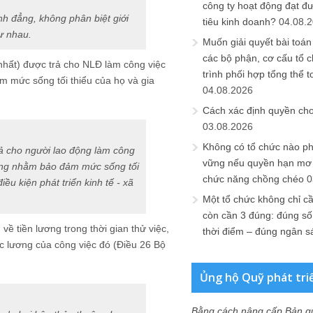
công ty hoạt động đạt đ
nh đẳng, không phân biệt giới
tiêu kinh doanh?
04.08.
hư nhau.
Muốn giải quyết bài toán
các bộ phận, cơ cấu tổ 
hất) được trả cho NLĐ làm công việc
trình phối hợp tổng thể t
m mức sống tối thiểu của họ và gia
04.08.2026
Cách xác định quyền ch
03.08.2026
Không có tổ chức nào ph
rả cho người lao động làm công
vững nếu quyền hạn mơ h
ường nhằm bảo đảm mức sống tối
chức năng chồng chéo
0
ều kiện phát triển kinh tế - xã
Một tổ chức không chỉ c
còn cần 3 đúng: đúng số
ề tiền lương trong thời gian thử việc,
thời điểm – đúng ngân s
c lương của công việc đó (Điều 26 Bộ
Ủng hộ Quỹ phát tri
Bằng cách nâng cấp Bản q