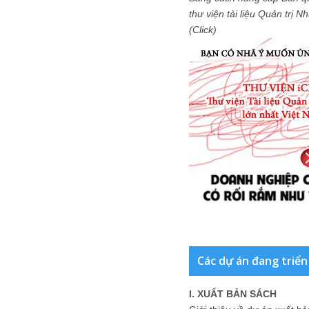
thư viện tài liệu Quản trị 
(Click)
Các dự án đang triển
I. XUẤT BẢN SÁCH