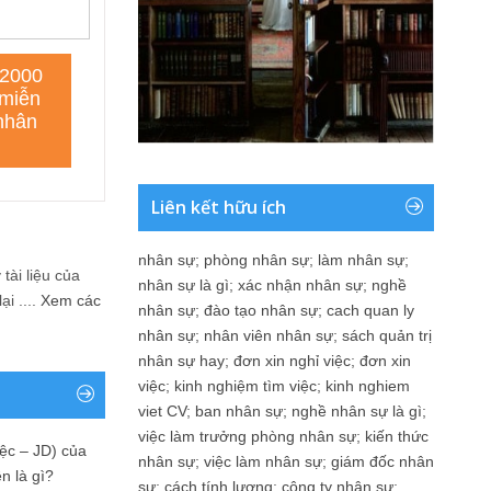
Liên kết hữu ích
nhân sự
;
phòng nhân sự
;
làm nhân sự
;
tài liệu của
nhân sự là gì
;
xác nhận nhân sự
;
nghề
i ....
Xem các
nhân sự
;
đào tạo nhân sự
;
cach quan ly
nhân sự
;
nhân viên nhân sự
;
sách quản trị
nhân sự hay
;
đơn xin nghỉ việc
;
đơn xin
việc
;
kinh nghiệm tìm việc
;
kinh nghiem
viet CV
;
ban nhân sự
;
nghề nhân sự là gì
;
việc làm trưởng phòng nhân sự
;
kiến thức
ệc – JD) của
nhân sự
;
việc làm nhân sự
;
giám đốc nhân
n là gì?
sự
;
cách tính lương
;
công ty nhân sự
;