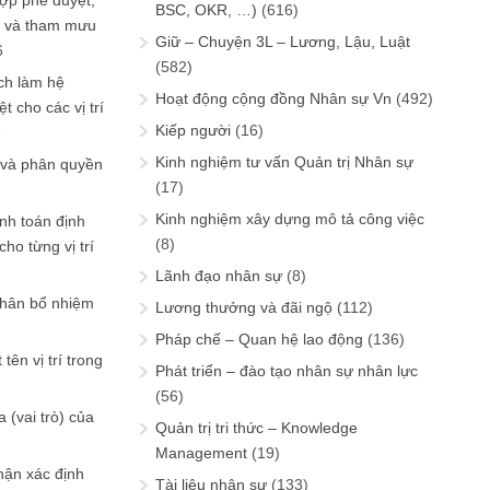
ợp phê duyệt,
BSC, OKR, …)
(616)
in và tham mưu
Giữ – Chuyện 3L – Lương, Lậu, Luật
6
(582)
ch làm hệ
Hoạt động cộng đồng Nhân sự Vn
(492)
t cho các vị trí
Kiếp người
(16)
6
Kinh nghiệm tư vấn Quản trị Nhân sự
 và phân quyền
(17)
Kinh nghiệm xây dựng mô tả công việc
ính toán định
(8)
ho từng vị trí
Lãnh đạo nhân sự
(8)
phân bổ nhiệm
Lương thưởng và đãi ngộ
(112)
Pháp chế – Quan hệ lao động
(136)
tên vị trí trong
Phát triển – đào tạo nhân sự nhân lực
(56)
 (vai trò) của
Quản trị tri thức – Knowledge
Management
(19)
hận xác định
Tài liệu nhân sự
(133)