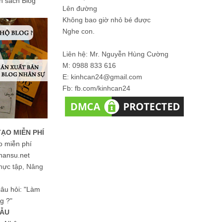
ản sách Blog
Lên đường
Không bao giờ nhỏ bé được
Nghe con.
Liên hệ: Mr. Nguyễn Hùng Cường
M: 0988 833 616
E: kinhcan24@gmail.com
Fb: fb.com/kinhcan24
TẠO MIỄN PHÍ
o miễn phí
hansu.net
hực tập, Nâng
 câu hỏi: "Làm
g ?"
MẪU