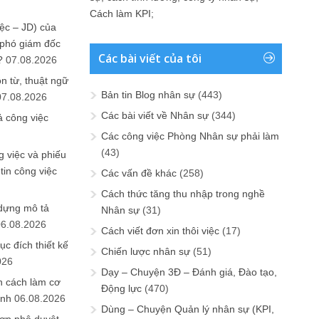
Cách làm KPI
;
ệc – JD) của
 phó giám đốc
Các bài viết của tôi
?
07.08.2026
n từ, thuật ngữ
Bản tin Blog nhân sự
(443)
07.08.2026
Các bài viết về Nhân sự
(344)
ả công việc
Các công việc Phòng Nhân sự phải làm
(43)
 việc và phiếu
tin công việc
Các vấn đề khác
(258)
Cách thức tăng thu nhập trong nghề
 dựng mô tả
Nhân sự
(31)
06.08.2026
Cách viết đơn xin thôi việc
(17)
ục đích thiết kế
Chiến lược nhân sự
(51)
026
Dạy – Chuyện 3Đ – Đánh giá, Đào tạo,
n cách làm cơ
Động lực
(470)
anh
06.08.2026
Dùng – Chuyện Quản lý nhân sự (KPI,