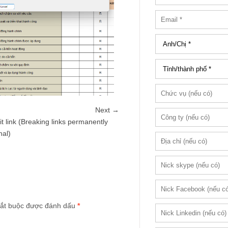
Next →
t link (Breaking links permanently
nal)
ắt buộc được đánh dấu
*