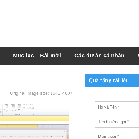
Mục lục – Bài mới
Các dự án cá nhân
Quà tặng tài liệu
Original Image size:
1541 × 807