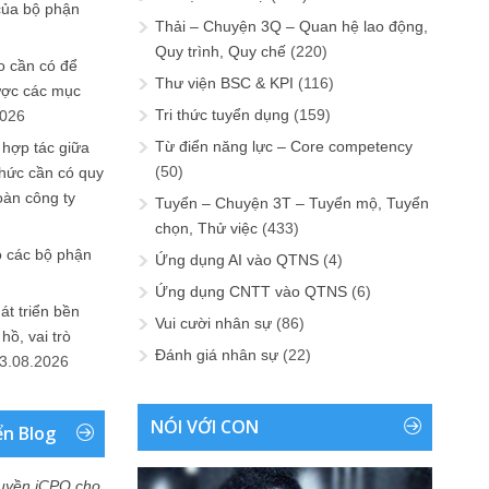
của bộ phận
Thải – Chuyện 3Q – Quan hệ lao động,
Quy trình, Quy chế
(220)
 cần có để
Thư viện BSC & KPI
(116)
ược các mục
Tri thức tuyển dụng
(159)
2026
Từ điển năng lực – Core competency
 hợp tác giữa
(50)
chức cần có quy
oàn công ty
Tuyển – Chuyện 3T – Tuyển mộ, Tuyển
chọn, Thử việc
(433)
o các bộ phận
Ứng dụng AI vào QTNS
(4)
Ứng dụng CNTT vào QTNS
(6)
át triển bền
Vui cười nhân sự
(86)
ồ, vai trò
Đánh giá nhân sự
(22)
3.08.2026
NÓI VỚI CON
ển Blog
uyền iCPO cho