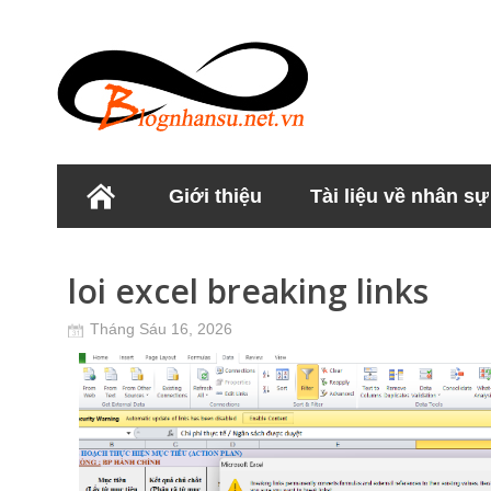
Giới thiệu
Tài liệu về nhân sự
Học viện Nhân sư
loi excel breaking links
Tháng Sáu 16, 2026