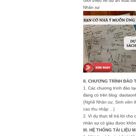
Giới thiệu về dự án xuất b
Nhân sự
II. CHƯƠNG TRÌNH ĐÀO 
1.
Các chương trình đào tạ
đang có trên blog: daotaon
(Nghề Nhân sự, Sinh viên t
cao thu nhập ...)
2.
Ví dụ thực tế trả lời cho
nhân sự có giàu được khôn
III. HỆ THỐNG TÀI LIỆU 