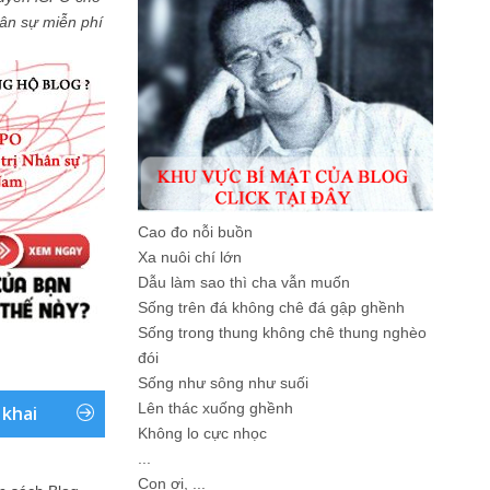
Nhân sự miễn phí
Cao đo nỗi buồn
Xa nuôi chí lớn
Dẫu làm sao thì cha vẫn muốn
Sống trên đá không chê đá gập ghềnh
Sống trong thung không chê thung nghèo
đói
Sống như sông như suối
Lên thác xuống ghềnh
 khai
Không lo cực nhọc
...
Con ơi, ...