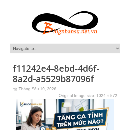
f11242e4-8ebd-4d6f-
8a2d-a5529b87096f
Tháng Sáu 10, 2026
Original Image size:
1024 × 572