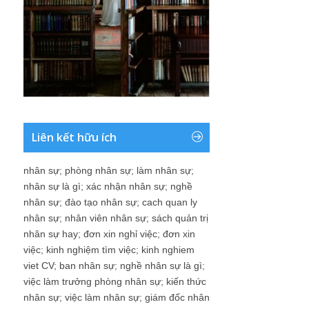
Liên kết hữu ích
nhân sự
;
phòng nhân sự
;
làm nhân sự
;
nhân sự là gì
;
xác nhận nhân sự
;
nghề
nhân sự
;
đào tạo nhân sự
;
cach quan ly
nhân sự
;
nhân viên nhân sự
;
sách quản trị
nhân sự hay
;
đơn xin nghỉ việc
;
đơn xin
việc
;
kinh nghiệm tìm việc
;
kinh nghiem
viet CV
;
ban nhân sự
;
nghề nhân sự là gì
;
việc làm trưởng phòng nhân sự
;
kiến thức
nhân sự
;
việc làm nhân sự
;
giám đốc nhân