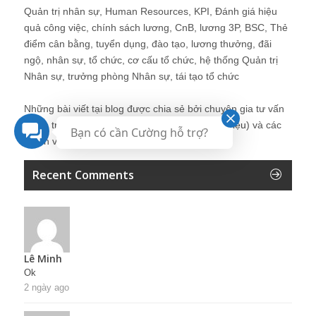
Quản trị nhân sự, Human Resources, KPI, Đánh giá hiệu
quả công việc, chính sách lương, CnB, lương 3P, BSC, Thẻ
điểm cân bằng, tuyển dụng, đào tạo, lương thưởng, đãi
ngộ, nhân sự, tổ chức, cơ cấu tổ chức, hệ thống Quản trị
Nhân sự, trưởng phòng Nhân sự, tái tạo tổ chức
Những bài viết tại blog được chia sẻ bởi chuyên gia tư vấn
Quản trị Nhân sự Nguyễn Hùng Cường (
giới thiệu
) và các
Bạn có cần Cường hỗ trợ?
thành viên khác trong cộng đồng Nhân sự.
Recent Comments
Lê Minh
Ok
2 ngày ago