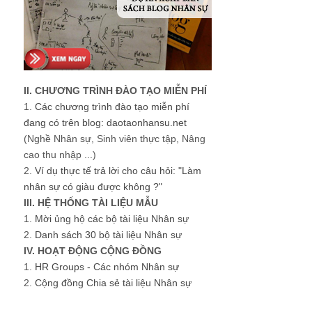
II. CHƯƠNG TRÌNH ĐÀO TẠO MIỄN PHÍ
1.
Các chương trình đào tạo miễn phí
đang có trên blog: daotaonhansu.net
(Nghề Nhân sự, Sinh viên thực tập, Nâng
cao thu nhập ...)
2.
Ví dụ thực tế trả lời cho câu hỏi: "Làm
nhân sự có giàu được không ?"
III. HỆ THỐNG TÀI LIỆU MẪU
1.
Mời ủng hộ các bộ tài liệu Nhân sự
2.
Danh sách 30 bộ tài liệu Nhân sự
IV. HOẠT ĐỘNG CỘNG ĐỒNG
1.
HR Groups - Các nhóm Nhân sự
2.
Cộng đồng Chia sẻ tài liệu Nhân sự