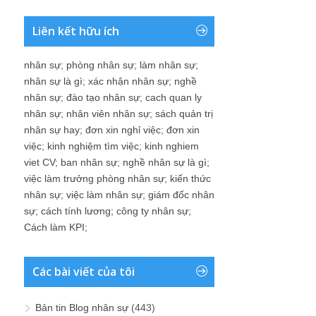
Liên kết hữu ích
nhân sự
;
phòng nhân sự
;
làm nhân sự
;
nhân sự là gì
;
xác nhận nhân sự
;
nghề
nhân sự
;
đào tạo nhân sự
;
cach quan ly
nhân sự
;
nhân viên nhân sự
;
sách quản trị
nhân sự hay
;
đơn xin nghỉ việc
;
đơn xin
việc
;
kinh nghiệm tìm việc
;
kinh nghiem
viet CV
;
ban nhân sự
;
nghề nhân sự là gì
;
việc làm trưởng phòng nhân sự
;
kiến thức
nhân sự
;
việc làm nhân sự
;
giám đốc nhân
sự
;
cách tính lương
;
công ty nhân sự
;
Cách làm KPI
;
Các bài viết của tôi
Bản tin Blog nhân sự
(443)