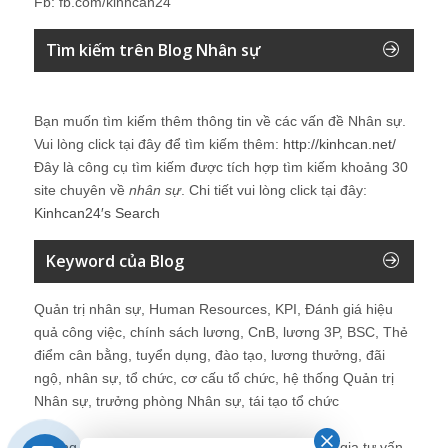
Fb: fb.com/kinhcan24
Tìm kiếm trên Blog Nhân sự
Bạn muốn tìm kiếm thêm thông tin về các vấn đề
Nhân sự
.
Vui lòng click tại đây để tìm kiếm thêm:
http://kinhcan.net/
Đây là công cụ tìm kiếm được tích hợp tìm kiếm khoảng 30
site chuyên về
nhân sự
. Chi tiết vui lòng click tại đây:
Kinhcan24′s Search
Keyword của Blog
Quản trị nhân sự, Human Resources, KPI, Đánh giá hiệu
quả công việc, chính sách lương, CnB, lương 3P, BSC, Thẻ
điểm cân bằng, tuyển dụng, đào tạo, lương thưởng, đãi
ngộ, nhân sự, tổ chức, cơ cấu tổ chức, hệ thống Quản trị
Nhân sự, trưởng phòng Nhân sự, tái tạo tổ chức
Những bài viết tại blog được chia sẻ bởi chuyên gia tư vấn