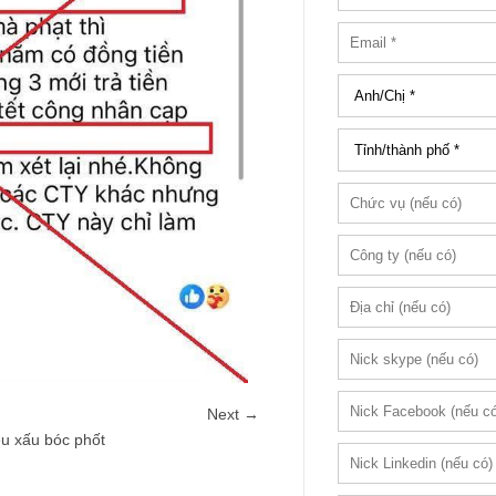
Next →
êu xấu bóc phốt