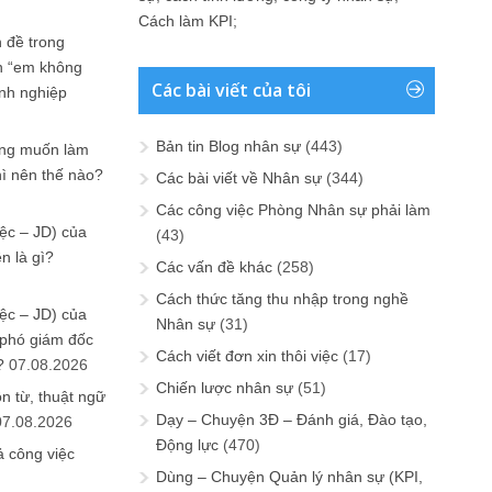
Cách làm KPI
;
 đề trong
n “em không
Các bài viết của tôi
anh nghiệp
Bản tin Blog nhân sự
(443)
ưng muốn làm
hì nên thế nào?
Các bài viết về Nhân sự
(344)
Các công việc Phòng Nhân sự phải làm
ệc – JD) của
(43)
n là gì?
Các vấn đề khác
(258)
Cách thức tăng thu nhập trong nghề
ệc – JD) của
Nhân sự
(31)
 phó giám đốc
Cách viết đơn xin thôi việc
(17)
?
07.08.2026
Chiến lược nhân sự
(51)
n từ, thuật ngữ
Dạy – Chuyện 3Đ – Đánh giá, Đào tạo,
07.08.2026
Động lực
(470)
ả công việc
Dùng – Chuyện Quản lý nhân sự (KPI,