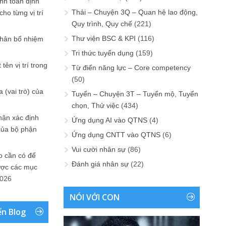
ính toán định
Thải – Chuyện 3Q – Quan hệ lao động,
ho từng vị trí
Quy trình, Quy chế
(221)
Thư viện BSC & KPI
(116)
phân bổ nhiệm
Tri thức tuyển dụng
(159)
tên vị trí trong
Từ điển năng lực – Core competency
(50)
 (vai trò) của
Tuyển – Chuyện 3T – Tuyển mộ, Tuyển
chọn, Thử việc
(434)
hận xác định
Ứng dụng AI vào QTNS
(4)
của bộ phận
Ứng dụng CNTT vào QTNS
(6)
Vui cười nhân sự
(86)
 cần có để
Đánh giá nhân sự
(22)
ược các mục
2026
NÓI VỚI CON
ển Blog