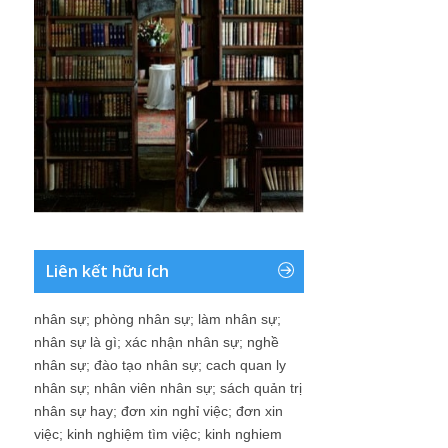
Liên kết hữu ích
nhân sự
;
phòng nhân sự
;
làm nhân sự
;
nhân sự là gì
;
xác nhận nhân sự
;
nghề
nhân sự
;
đào tạo nhân sự
;
cach quan ly
nhân sự
;
nhân viên nhân sự
;
sách quản trị
nhân sự hay
;
đơn xin nghỉ việc
;
đơn xin
việc
;
kinh nghiệm tìm việc
;
kinh nghiem