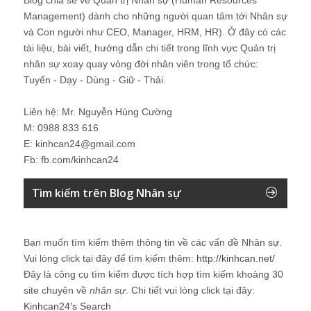
Management) dành cho những người quan tâm tới Nhân sự
và Con người như CEO, Manager, HRM, HR). Ở đây có các
tài liệu, bài viết, hướng dẫn chi tiết trong lĩnh vực Quản trị
nhân sự xoay quay vòng đời nhân viên trong tổ chức:
Tuyển - Dạy - Dùng - Giữ - Thải.
Liên hệ: Mr. Nguyễn Hùng Cường
M: 0988 833 616
E: kinhcan24@gmail.com
Fb: fb.com/kinhcan24
Tìm kiếm trên Blog Nhân sự
Bạn muốn tìm kiếm thêm thông tin về các vấn đề
Nhân sự
.
Vui lòng click tại đây để tìm kiếm thêm:
http://kinhcan.net/
Đây là công cụ tìm kiếm được tích hợp tìm kiếm khoảng 30
site chuyên về
nhân sự
. Chi tiết vui lòng click tại đây:
Kinhcan24′s Search