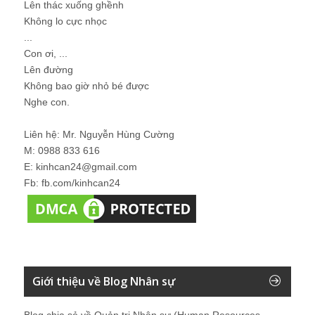
Lên thác xuống ghềnh
Không lo cực nhọc
...
Con ơi, ...
Lên đường
Không bao giờ nhỏ bé được
Nghe con.
Liên hệ: Mr. Nguyễn Hùng Cường
M: 0988 833 616
E: kinhcan24@gmail.com
Fb: fb.com/kinhcan24
Giới thiệu về Blog Nhân sự
Blog chia sẻ về Quản trị Nhân sự (Human Resources