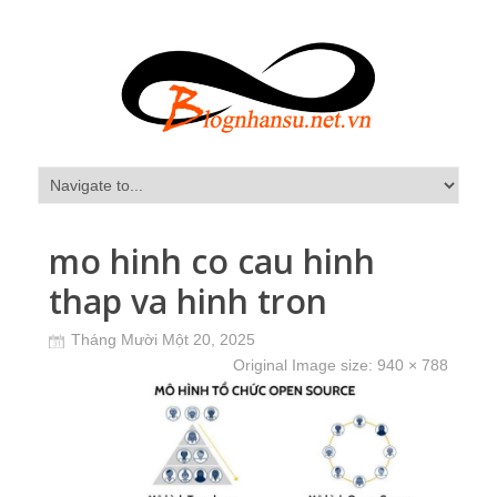
mo hinh co cau hinh
thap va hinh tron
Tháng Mười Một 20, 2025
Original Image size:
940 × 788