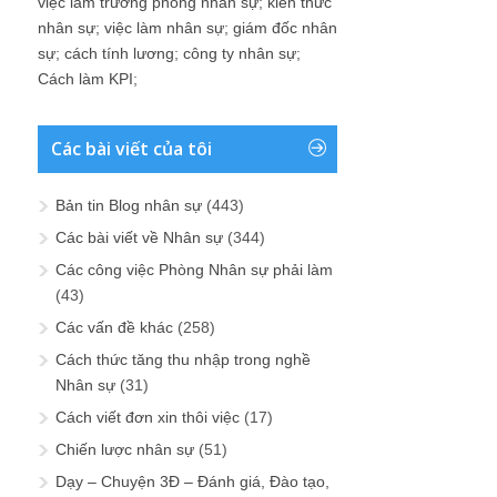
việc làm trưởng phòng nhân sự
;
kiến thức
nhân sự
;
việc làm nhân sự
;
giám đốc nhân
sự
;
cách tính lương
;
công ty nhân sự
;
Cách làm KPI
;
Các bài viết của tôi
Bản tin Blog nhân sự
(443)
Các bài viết về Nhân sự
(344)
Các công việc Phòng Nhân sự phải làm
(43)
Các vấn đề khác
(258)
Cách thức tăng thu nhập trong nghề
Nhân sự
(31)
Cách viết đơn xin thôi việc
(17)
Chiến lược nhân sự
(51)
Dạy – Chuyện 3Đ – Đánh giá, Đào tạo,