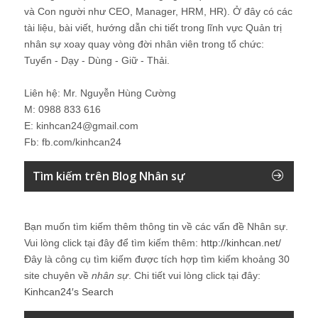
và Con người như CEO, Manager, HRM, HR). Ở đây có các
tài liệu, bài viết, hướng dẫn chi tiết trong lĩnh vực Quản trị
nhân sự xoay quay vòng đời nhân viên trong tổ chức:
Tuyển - Dạy - Dùng - Giữ - Thải.
Liên hệ: Mr. Nguyễn Hùng Cường
M: 0988 833 616
E: kinhcan24@gmail.com
Fb: fb.com/kinhcan24
Tìm kiếm trên Blog Nhân sự
Bạn muốn tìm kiếm thêm thông tin về các vấn đề
Nhân sự
.
Vui lòng click tại đây để tìm kiếm thêm:
http://kinhcan.net/
Đây là công cụ tìm kiếm được tích hợp tìm kiếm khoảng 30
site chuyên về
nhân sự
. Chi tiết vui lòng click tại đây:
Kinhcan24′s Search