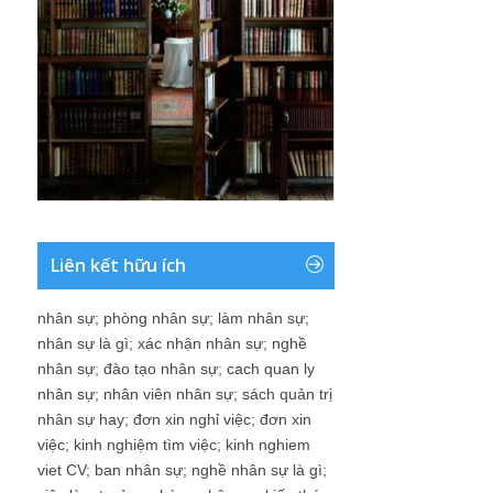
Liên kết hữu ích
nhân sự
;
phòng nhân sự
;
làm nhân sự
;
nhân sự là gì
;
xác nhận nhân sự
;
nghề
nhân sự
;
đào tạo nhân sự
;
cach quan ly
nhân sự
;
nhân viên nhân sự
;
sách quản trị
nhân sự hay
;
đơn xin nghỉ việc
;
đơn xin
việc
;
kinh nghiệm tìm việc
;
kinh nghiem
viet CV
;
ban nhân sự
;
nghề nhân sự là gì
;