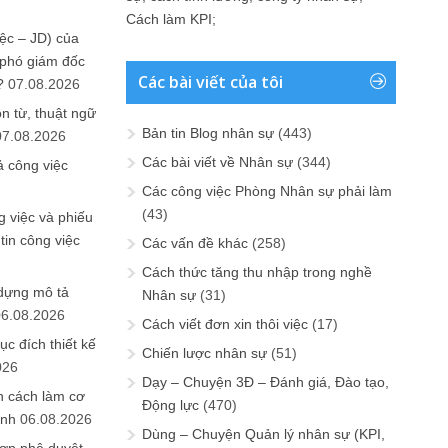
Cách làm KPI
;
ệc – JD) của
 phó giám đốc
Các bài viết của tôi
?
07.08.2026
n từ, thuật ngữ
Bản tin Blog nhân sự
(443)
07.08.2026
Các bài viết về Nhân sự
(344)
ả công việc
Các công việc Phòng Nhân sự phải làm
(43)
 việc và phiếu
tin công việc
Các vấn đề khác
(258)
Cách thức tăng thu nhập trong nghề
 dựng mô tả
Nhân sự
(31)
06.08.2026
Cách viết đơn xin thôi việc
(17)
ục đích thiết kế
Chiến lược nhân sự
(51)
026
Dạy – Chuyện 3Đ – Đánh giá, Đào tạo,
n cách làm cơ
Động lực
(470)
anh
06.08.2026
Dùng – Chuyện Quản lý nhân sự (KPI,