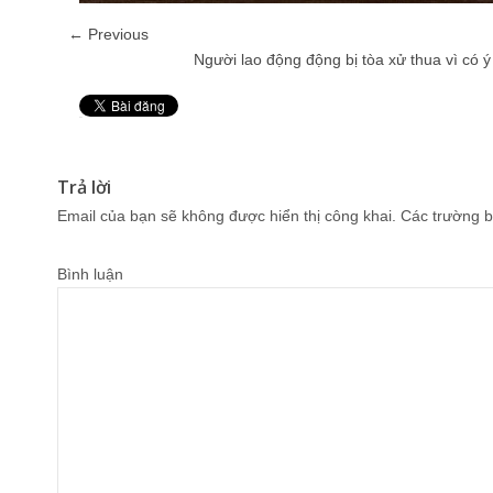
← Previous
Người lao động động bị tòa xử thua vì có ý
Pin It
Trả lời
Email của bạn sẽ không được hiển thị công khai.
Các trường b
Bình luận