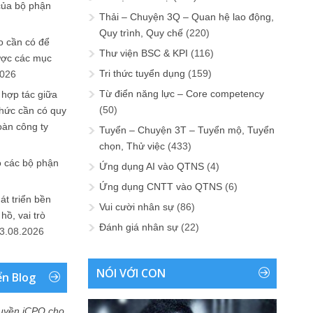
của bộ phận
Thải – Chuyện 3Q – Quan hệ lao động,
Quy trình, Quy chế
(220)
 cần có để
Thư viện BSC & KPI
(116)
ược các mục
Tri thức tuyển dụng
(159)
2026
Từ điển năng lực – Core competency
 hợp tác giữa
(50)
chức cần có quy
oàn công ty
Tuyển – Chuyện 3T – Tuyển mộ, Tuyển
chọn, Thử việc
(433)
o các bộ phận
Ứng dụng AI vào QTNS
(4)
Ứng dụng CNTT vào QTNS
(6)
át triển bền
Vui cười nhân sự
(86)
ồ, vai trò
Đánh giá nhân sự
(22)
3.08.2026
NÓI VỚI CON
ển Blog
uyền iCPO cho