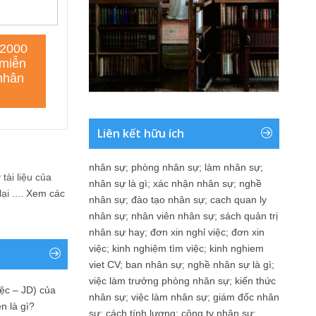
Liên kết hữu ích
nhân sự
;
phòng nhân sự
;
làm nhân sự
;
tài liệu của
nhân sự là gì
;
xác nhận nhân sự
;
nghề
i ....
Xem các
nhân sự
;
đào tạo nhân sự
;
cach quan ly
nhân sự
;
nhân viên nhân sự
;
sách quản trị
nhân sự hay
;
đơn xin nghỉ việc
;
đơn xin
việc
;
kinh nghiệm tìm việc
;
kinh nghiem
viet CV
;
ban nhân sự
;
nghề nhân sự là gì
;
việc làm trưởng phòng nhân sự
;
kiến thức
ệc – JD) của
nhân sự
;
việc làm nhân sự
;
giám đốc nhân
n là gì?
sự
;
cách tính lương
;
công ty nhân sự
;