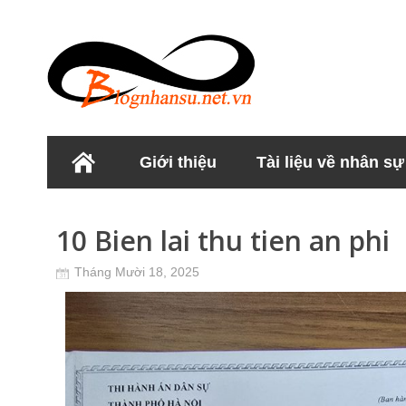
Giới thiệu
Tài liệu về nhân sự
Học viện Nhân sư
10 Bien lai thu tien an phi
Tháng Mười 18, 2025