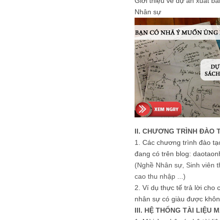
Giới thiệu về dự án xuất b
Nhân sự
II. CHƯƠNG TRÌNH ĐÀO 
1.
Các chương trình đào tạ
đang có trên blog: daotaon
(Nghề Nhân sự, Sinh viên t
cao thu nhập ...)
2.
Ví dụ thực tế trả lời cho
nhân sự có giàu được khôn
III. HỆ THỐNG TÀI LIỆU 