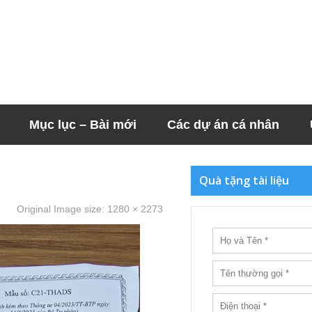
Mục lục – Bài mới
Các dự án cá nhân
Quà tặng tài liệu
Original Image size:
1280 × 2273