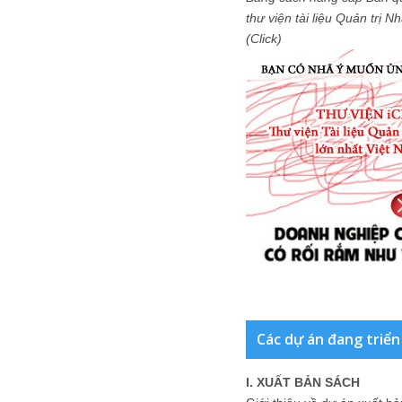
thư viện tài liệu Quản trị 
(Click)
Các dự án đang triển
I. XUẤT BẢN SÁCH