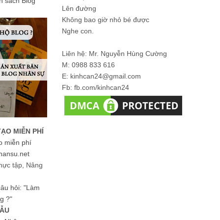
ản sách Blog
Lên đường
Không bao giờ nhỏ bé được
Nghe con.
Liên hệ: Mr. Nguyễn Hùng Cường
M: 0988 833 616
E: kinhcan24@gmail.com
Fb: fb.com/kinhcan24
TẠO MIỄN PHÍ
o miễn phí
hansu.net
hực tập, Nâng
 câu hỏi: "Làm
g ?"
MẪU