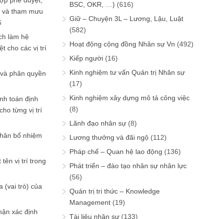
ợp phê duyệt,
BSC, OKR, …)
(616)
in và tham mưu
Giữ – Chuyện 3L – Lương, Lậu, Luật
6
(582)
ch làm hệ
Hoạt động cộng đồng Nhân sự Vn
(492)
t cho các vị trí
Kiếp người
(16)
6
Kinh nghiệm tư vấn Quản trị Nhân sự
 và phân quyền
(17)
Kinh nghiệm xây dựng mô tả công việc
ính toán định
(8)
ho từng vị trí
Lãnh đạo nhân sự
(8)
phân bổ nhiệm
Lương thưởng và đãi ngộ
(112)
Pháp chế – Quan hệ lao động
(136)
tên vị trí trong
Phát triển – đào tạo nhân sự nhân lực
(56)
 (vai trò) của
Quản trị tri thức – Knowledge
Management
(19)
hận xác định
Tài liệu nhân sự
(133)