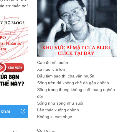
Nhân sự miễn phí
Cao đo nỗi buồn
Xa nuôi chí lớn
Dẫu làm sao thì cha vẫn muốn
Sống trên đá không chê đá gập ghềnh
Sống trong thung không chê thung nghèo
đói
Sống như sông như suối
Lên thác xuống ghềnh
 khai
Không lo cực nhọc
...
Con ơi, ...