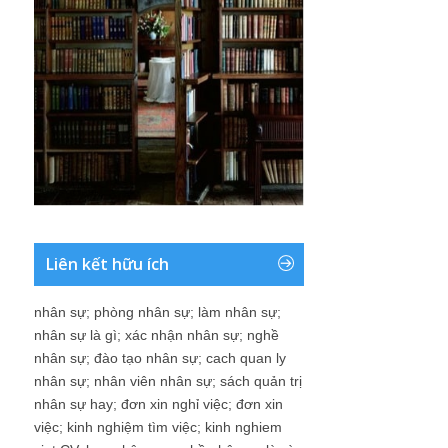
Liên kết hữu ích
nhân sự
;
phòng nhân sự
;
làm nhân sự
;
nhân sự là gì
;
xác nhận nhân sự
;
nghề
nhân sự
;
đào tạo nhân sự
;
cach quan ly
nhân sự
;
nhân viên nhân sự
;
sách quản trị
nhân sự hay
;
đơn xin nghỉ việc
;
đơn xin
việc
;
kinh nghiệm tìm việc
;
kinh nghiem