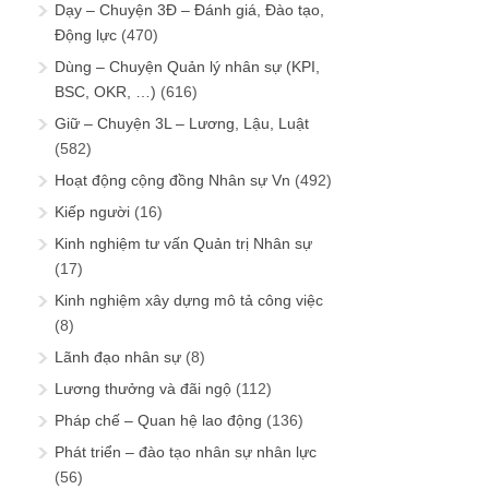
Dạy – Chuyện 3Đ – Đánh giá, Đào tạo,
Động lực
(470)
Dùng – Chuyện Quản lý nhân sự (KPI,
BSC, OKR, …)
(616)
Giữ – Chuyện 3L – Lương, Lậu, Luật
(582)
Hoạt động cộng đồng Nhân sự Vn
(492)
Kiếp người
(16)
Kinh nghiệm tư vấn Quản trị Nhân sự
(17)
Kinh nghiệm xây dựng mô tả công việc
(8)
Lãnh đạo nhân sự
(8)
Lương thưởng và đãi ngộ
(112)
Pháp chế – Quan hệ lao động
(136)
Phát triển – đào tạo nhân sự nhân lực
(56)