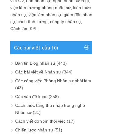
viet CV
;
ban nhân sự
;
nghề nhân sự là gì
;
việc làm trưởng phòng nhân sự
;
kiến thức
nhân sự
;
việc làm nhân sự
;
giám đốc nhân
sự
;
cách tính lương
;
công ty nhân sự
;
Cách làm KPI
;
Các bài viết của tôi
Bản tin Blog nhân sự
(443)
Các bài viết về Nhân sự
(344)
Các công việc Phòng Nhân sự phải làm
(43)
Các vấn đề khác
(258)
Cách thức tăng thu nhập trong nghề
Nhân sự
(31)
Cách viết đơn xin thôi việc
(17)
Chiến lược nhân sự
(51)