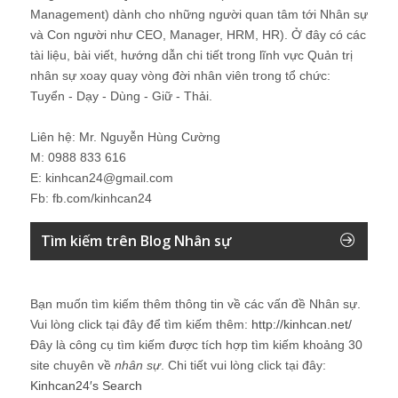
Management) dành cho những người quan tâm tới Nhân sự
và Con người như CEO, Manager, HRM, HR). Ở đây có các
tài liệu, bài viết, hướng dẫn chi tiết trong lĩnh vực Quản trị
nhân sự xoay quay vòng đời nhân viên trong tổ chức:
Tuyển - Dạy - Dùng - Giữ - Thải.
Liên hệ: Mr. Nguyễn Hùng Cường
M: 0988 833 616
E: kinhcan24@gmail.com
Fb: fb.com/kinhcan24
Tìm kiếm trên Blog Nhân sự
Bạn muốn tìm kiếm thêm thông tin về các vấn đề
Nhân sự
.
Vui lòng click tại đây để tìm kiếm thêm:
http://kinhcan.net/
Đây là công cụ tìm kiếm được tích hợp tìm kiếm khoảng 30
site chuyên về
nhân sự
. Chi tiết vui lòng click tại đây:
Kinhcan24′s Search