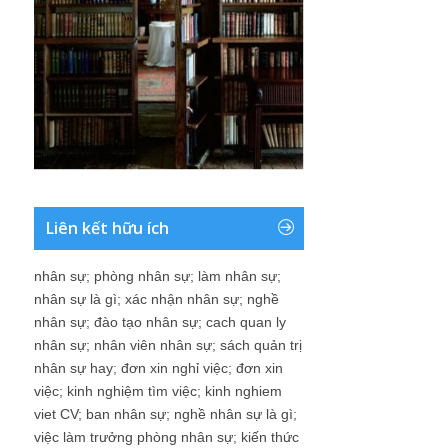
Liên kết hữu ích
nhân sự
;
phòng nhân sự
;
làm nhân sự
;
nhân sự là gì
;
xác nhận nhân sự
;
nghề
nhân sự
;
đào tạo nhân sự
;
cach quan ly
nhân sự
;
nhân viên nhân sự
;
sách quản trị
nhân sự hay
;
đơn xin nghỉ việc
;
đơn xin
việc
;
kinh nghiệm tìm việc
;
kinh nghiem
viet CV
;
ban nhân sự
;
nghề nhân sự là gì
;
việc làm trưởng phòng nhân sự
;
kiến thức