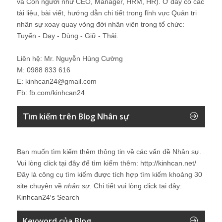
và Con người như CEO, Manager, HRM, HR). Ở đây có các
tài liệu, bài viết, hướng dẫn chi tiết trong lĩnh vực Quản trị
nhân sự xoay quay vòng đời nhân viên trong tổ chức:
Tuyển - Dạy - Dùng - Giữ - Thải.
Liên hệ: Mr. Nguyễn Hùng Cường
M: 0988 833 616
E: kinhcan24@gmail.com
Fb: fb.com/kinhcan24
Tìm kiếm trên Blog Nhân sự
Bạn muốn tìm kiếm thêm thông tin về các vấn đề
Nhân sự
.
Vui lòng click tại đây để tìm kiếm thêm:
http://kinhcan.net/
Đây là công cụ tìm kiếm được tích hợp tìm kiếm khoảng 30
site chuyên về
nhân sự
. Chi tiết vui lòng click tại đây:
Kinhcan24′s Search
Keyword của Blog