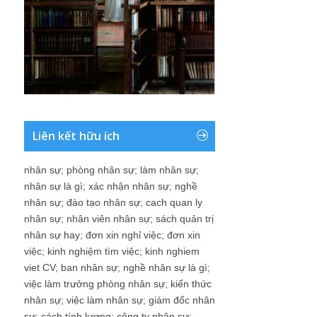
Liên kết hữu ích
nhân sự
;
phòng nhân sự
;
làm nhân sự
;
nhân sự là gì
;
xác nhận nhân sự
;
nghề
nhân sự
;
đào tạo nhân sự
;
cach quan ly
nhân sự
;
nhân viên nhân sự
;
sách quản trị
nhân sự hay
;
đơn xin nghỉ việc
;
đơn xin
việc
;
kinh nghiệm tìm việc
;
kinh nghiem
viet CV
;
ban nhân sự
;
nghề nhân sự là gì
;
việc làm trưởng phòng nhân sự
;
kiến thức
nhân sự
;
việc làm nhân sự
;
giám đốc nhân
sự
;
cách tính lương
;
công ty nhân sự
;