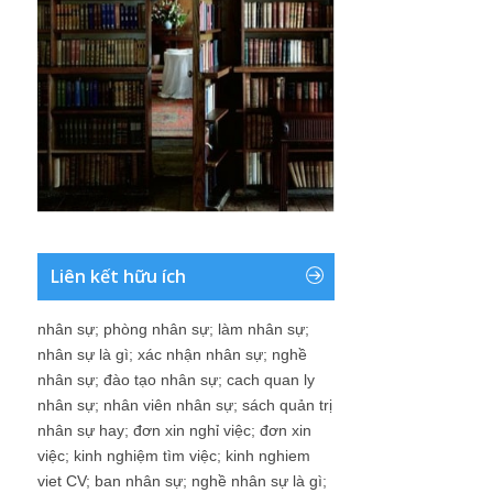
Liên kết hữu ích
nhân sự
;
phòng nhân sự
;
làm nhân sự
;
nhân sự là gì
;
xác nhận nhân sự
;
nghề
nhân sự
;
đào tạo nhân sự
;
cach quan ly
nhân sự
;
nhân viên nhân sự
;
sách quản trị
nhân sự hay
;
đơn xin nghỉ việc
;
đơn xin
việc
;
kinh nghiệm tìm việc
;
kinh nghiem
viet CV
;
ban nhân sự
;
nghề nhân sự là gì
;