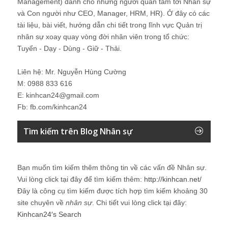
Management) dành cho những người quan tâm tới Nhân sự
và Con người như CEO, Manager, HRM, HR). Ở đây có các
tài liệu, bài viết, hướng dẫn chi tiết trong lĩnh vực Quản trị
nhân sự xoay quay vòng đời nhân viên trong tổ chức:
Tuyển - Dạy - Dùng - Giữ - Thải.
Liên hệ: Mr. Nguyễn Hùng Cường
M: 0988 833 616
E: kinhcan24@gmail.com
Fb: fb.com/kinhcan24
Tìm kiếm trên Blog Nhân sự
Bạn muốn tìm kiếm thêm thông tin về các vấn đề
Nhân sự
.
Vui lòng click tại đây để tìm kiếm thêm:
http://kinhcan.net/
Đây là công cụ tìm kiếm được tích hợp tìm kiếm khoảng 30
site chuyên về
nhân sự
. Chi tiết vui lòng click tại đây:
Kinhcan24′s Search