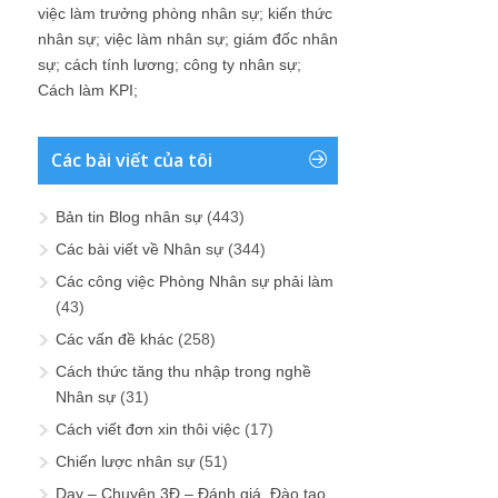
việc làm trưởng phòng nhân sự
;
kiến thức
nhân sự
;
việc làm nhân sự
;
giám đốc nhân
sự
;
cách tính lương
;
công ty nhân sự
;
Cách làm KPI
;
Các bài viết của tôi
Bản tin Blog nhân sự
(443)
Các bài viết về Nhân sự
(344)
Các công việc Phòng Nhân sự phải làm
(43)
Các vấn đề khác
(258)
Cách thức tăng thu nhập trong nghề
Nhân sự
(31)
Cách viết đơn xin thôi việc
(17)
Chiến lược nhân sự
(51)
Dạy – Chuyện 3Đ – Đánh giá, Đào tạo,