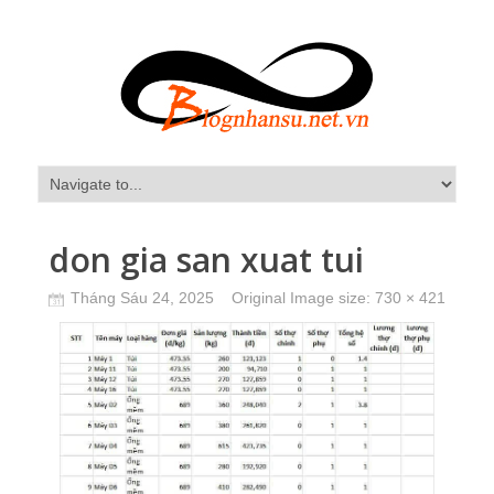
don gia san xuat tui
Tháng Sáu 24, 2025
Original Image size:
730 × 421