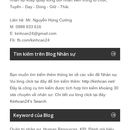
Tuyển - Dạy - Dùng - Giữ - Thải.
Liên hệ: Mr. Nguyễn Hùng Cường
M: 0988 833 616
E: kinhcan24@gmail.com
Fb: fb.com/kinhcan24
Tìm kiếm trên Blog Nhân sự
Bạn muốn tìm kiếm thêm thông tin về các vấn đề
Nhân sự
.
Vui lòng click tại đây để tìm kiếm thêm:
http://kinhcan.net/
Đây là công cụ tìm kiếm được tích hợp tìm kiếm khoảng 30
site chuyên về
nhân sự
. Chi tiết vui lòng click tại đây:
Kinhcan24′s Search
Keyword của Blog
Quản trị nhân sự, Human Resources, KPI, Đánh giá hiệu