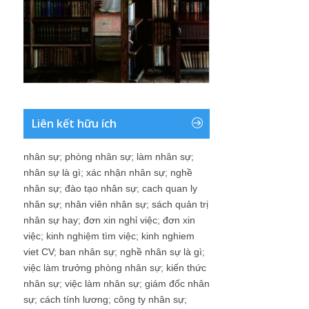
Liên kết hữu ích
nhân sự
;
phòng nhân sự
;
làm nhân sự
;
nhân sự là gì
;
xác nhận nhân sự
;
nghề
nhân sự
;
đào tạo nhân sự
;
cach quan ly
nhân sự
;
nhân viên nhân sự
;
sách quản trị
nhân sự hay
;
đơn xin nghỉ việc
;
đơn xin
việc
;
kinh nghiệm tìm việc
;
kinh nghiem
viet CV
;
ban nhân sự
;
nghề nhân sự là gì
;
việc làm trưởng phòng nhân sự
;
kiến thức
nhân sự
;
việc làm nhân sự
;
giám đốc nhân
sự
;
cách tính lương
;
công ty nhân sự
;