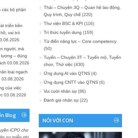
Thải – Chuyện 3Q – Quan hệ lao động,
o các bộ phận
Quy trình, Quy chế
(220)
Thư viện BSC & KPI
(116)
át triển bền
Tri thức tuyển dụng
(159)
ồ, vai trò
3.08.2026
Từ điển năng lực – Core competency
(50)
ần người, mà
 lượng – đúng
Tuyển – Chuyện 3T – Tuyển mộ, Tuyển
ách
03.08.2026
chọn, Thử việc
(430)
hân loại ngạch
Ứng dụng AI vào QTNS
(4)
n
03.08.2026
Ứng dụng CNTT vào QTNS
(6)
ng của việc
Vui cười nhân sự
(86)
ức
03.08.2026
Đánh giá nhân sự
(22)
ển Blog
NÓI VỚI CON
uyền iCPO cho
Nhân sự miễn phí