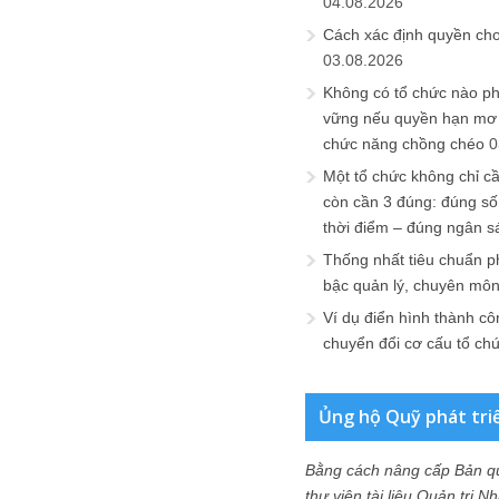
04.08.2026
Cách xác định quyền ch
03.08.2026
Không có tổ chức nào ph
vững nếu quyền hạn mơ h
chức năng chồng chéo
0
Một tổ chức không chỉ c
còn cần 3 đúng: đúng số
thời điểm – đúng ngân s
Thống nhất tiêu chuẩn p
bậc quản lý, chuyên mô
Ví dụ điển hình thành cô
chuyển đổi cơ cấu tổ ch
Ủng hộ Quỹ phát tri
Bằng cách nâng cấp Bản q
thư viện tài liệu Quản trị 