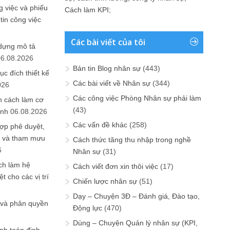
 việc và phiếu
Cách làm KPI
;
tin công việc
Các bài viết của tôi
 dựng mô tả
06.08.2026
Bản tin Blog nhân sự
(443)
ục đích thiết kế
Các bài viết về Nhân sự
(344)
026
Các công việc Phòng Nhân sự phải làm
n cách làm cơ
(43)
anh
06.08.2026
Các vấn đề khác
(258)
ợp phê duyệt,
in và tham mưu
Cách thức tăng thu nhập trong nghề
6
Nhân sự
(31)
ch làm hệ
Cách viết đơn xin thôi việc
(17)
t cho các vị trí
Chiến lược nhân sự
(51)
6
Dạy – Chuyện 3Đ – Đánh giá, Đào tạo,
 và phân quyền
Động lực
(470)
Dùng – Chuyện Quản lý nhân sự (KPI,