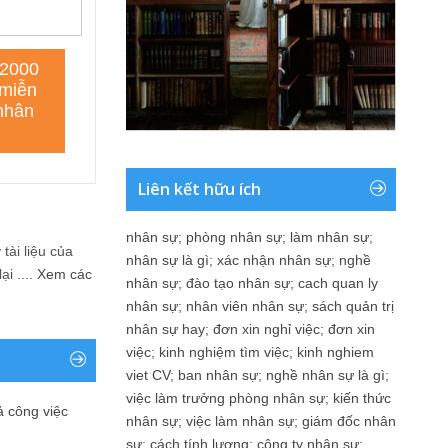
Liên kết hữu ích
nhân sự
;
phòng nhân sự
;
làm nhân sự
;
tài liệu của
nhân sự là gì
;
xác nhận nhân sự
;
nghề
i ....
Xem các
nhân sự
;
đào tạo nhân sự
;
cach quan ly
nhân sự
;
nhân viên nhân sự
;
sách quản trị
nhân sự hay
;
đơn xin nghỉ việc
;
đơn xin
việc
;
kinh nghiệm tìm việc
;
kinh nghiem
viet CV
;
ban nhân sự
;
nghề nhân sự là gì
;
việc làm trưởng phòng nhân sự
;
kiến thức
ả công việc
nhân sự
;
việc làm nhân sự
;
giám đốc nhân
sự
;
cách tính lương
;
công ty nhân sự
;