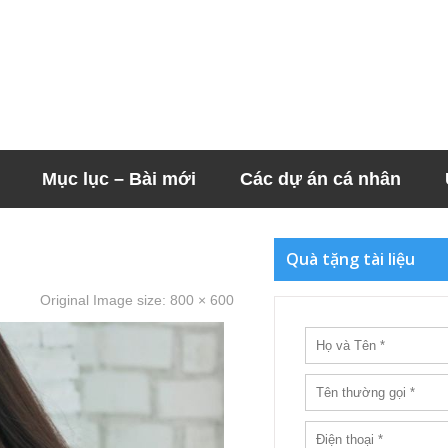
Mục lục – Bài mới
Các dự án cá nhân
Quà tặng tài liệu
Original Image size:
800 × 600