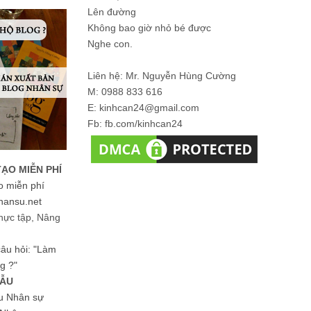
Lên đường
Không bao giờ nhỏ bé được
Nghe con.
Liên hệ: Mr. Nguyễn Hùng Cường
M: 0988 833 616
E: kinhcan24@gmail.com
Fb: fb.com/kinhcan24
TẠO MIỄN PHÍ
o miễn phí
hansu.net
hực tập, Nâng
 câu hỏi: "Làm
g ?"
MẪU
ệu Nhân sự