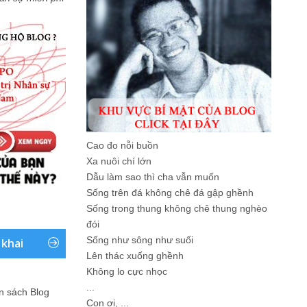
Cao đo nỗi buồn
Xa nuôi chí lớn
Dẫu làm sao thì cha vẫn muốn
Sống trên đá không chê đá gập ghềnh
Sống trong thung không chê thung nghèo
đói
Sống như sông như suối
 khai
Lên thác xuống ghềnh
Không lo cực nhọc
...
ản sách Blog
Con ơi, ...