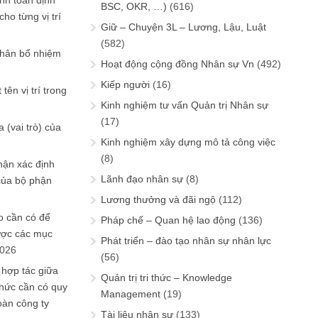
ính toán định
BSC, OKR, …)
(616)
ho từng vị trí
Giữ – Chuyện 3L – Lương, Lậu, Luật
(582)
phân bổ nhiệm
Hoạt động cộng đồng Nhân sự Vn
(492)
Kiếp người
(16)
tên vị trí trong
Kinh nghiệm tư vấn Quản trị Nhân sự
(17)
 (vai trò) của
Kinh nghiệm xây dựng mô tả công việc
(8)
hận xác định
Lãnh đạo nhân sự
(8)
của bộ phận
Lương thưởng và đãi ngộ
(112)
 cần có để
Pháp chế – Quan hệ lao động
(136)
ược các mục
Phát triển – đào tạo nhân sự nhân lực
2026
(56)
 hợp tác giữa
Quản trị tri thức – Knowledge
chức cần có quy
Management
(19)
oàn công ty
Tài liệu nhân sự
(133)