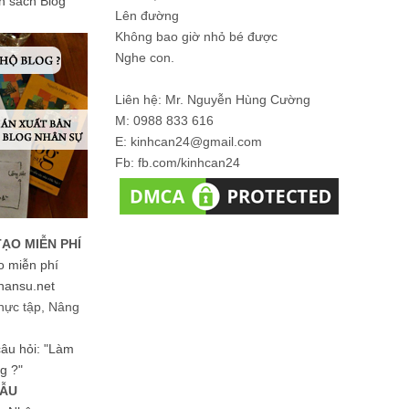
ản sách Blog
Lên đường
Không bao giờ nhỏ bé được
Nghe con.
Liên hệ: Mr. Nguyễn Hùng Cường
M: 0988 833 616
E: kinhcan24@gmail.com
Fb: fb.com/kinhcan24
TẠO MIỄN PHÍ
o miễn phí
hansu.net
hực tập, Nâng
 câu hỏi: "Làm
g ?"
MẪU