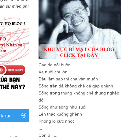
Nhân sự miễn phí
Cao đo nỗi buồn
Xa nuôi chí lớn
Dẫu làm sao thì cha vẫn muốn
Sống trên đá không chê đá gập ghềnh
Sống trong thung không chê thung nghèo
đói
Sống như sông như suối
Lên thác xuống ghềnh
 khai
Không lo cực nhọc
...
Con ơi, ...