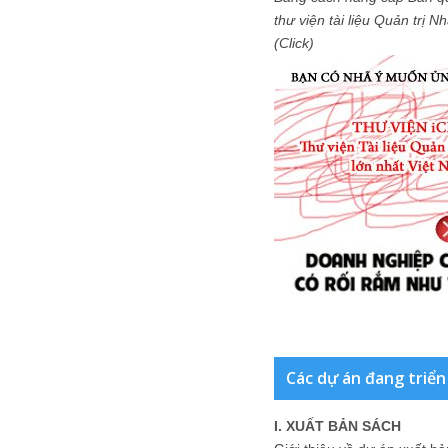
thư viện tài liệu Quản trị 
(Click)
Các dự án đang triển
I. XUẤT BẢN SÁCH