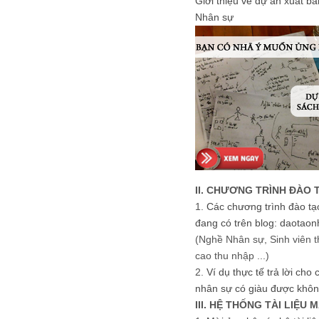
Giới thiệu về dự án xuất b
Nhân sự
II. CHƯƠNG TRÌNH ĐÀO 
1.
Các chương trình đào tạ
đang có trên blog: daotaon
(Nghề Nhân sự, Sinh viên t
cao thu nhập ...)
2.
Ví dụ thực tế trả lời cho
nhân sự có giàu được khôn
III. HỆ THỐNG TÀI LIỆU 