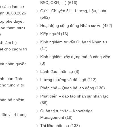
BSC, OKR, …)
(616)
n cách làm cơ
Giữ – Chuyện 3L – Lương, Lậu, Luật
anh
06.08.2026
(582)
ợp phê duyệt,
Hoạt động cộng đồng Nhân sự Vn
(492)
in và tham mưu
Kiếp người
(16)
6
Kinh nghiệm tư vấn Quản trị Nhân sự
ch làm hệ
(17)
t cho các vị trí
6
Kinh nghiệm xây dựng mô tả công việc
(8)
 và phân quyền
Lãnh đạo nhân sự
(8)
ính toán định
Lương thưởng và đãi ngộ
(112)
ho từng vị trí
Pháp chế – Quan hệ lao động
(136)
Phát triển – đào tạo nhân sự nhân lực
phân bổ nhiệm
(56)
Quản trị tri thức – Knowledge
tên vị trí trong
Management
(19)
Tài liệu nhân sự
(133)