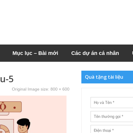
Mục lục – Bài mới
Các dự án cá nhân
u-5
Quà tặng tài liệu
Original Image size:
800 × 600