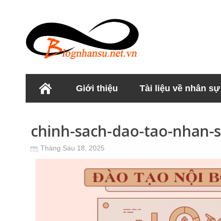
Giới thiệu
Tài liệu về nhân sự
Học viện Nhân sư
chinh-sach-dao-tao-nhan-s
Tháng Sáu 18, 2025