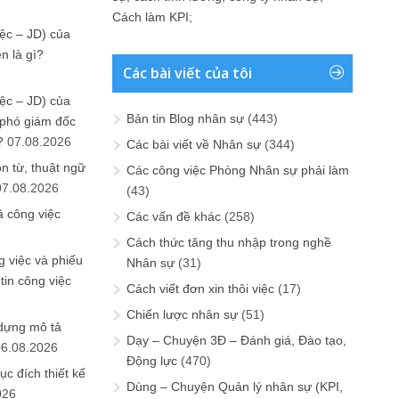
Cách làm KPI
;
ệc – JD) của
n là gì?
Các bài viết của tôi
ệc – JD) của
Bản tin Blog nhân sự
(443)
 phó giám đốc
?
07.08.2026
Các bài viết về Nhân sự
(344)
n từ, thuật ngữ
Các công việc Phòng Nhân sự phải làm
07.08.2026
(43)
ả công việc
Các vấn đề khác
(258)
Cách thức tăng thu nhập trong nghề
 việc và phiếu
Nhân sự
(31)
tin công việc
Cách viết đơn xin thôi việc
(17)
Chiến lược nhân sự
(51)
 dựng mô tả
Dạy – Chuyện 3Đ – Đánh giá, Đào tạo,
06.08.2026
Động lực
(470)
ục đích thiết kế
Dùng – Chuyện Quản lý nhân sự (KPI,
026