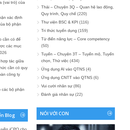
 (vai trò) của
Thải – Chuyện 3Q – Quan hệ lao động,
Quy trình, Quy chế
(220)
hận xác định
Thư viện BSC & KPI
(116)
của bộ phận
Tri thức tuyển dụng
(159)
Từ điển năng lực – Core competency
 cần có để
(50)
ược các mục
2026
Tuyển – Chuyện 3T – Tuyển mộ, Tuyển
chọn, Thử việc
(434)
 hợp tác giữa
chức cần có quy
Ứng dụng AI vào QTNS
(4)
oàn công ty
Ứng dụng CNTT vào QTNS
(6)
Vui cười nhân sự
(86)
o các bộ phận
Đánh giá nhân sự
(22)
NÓI VỚI CON
ển Blog
uyền iCPO cho