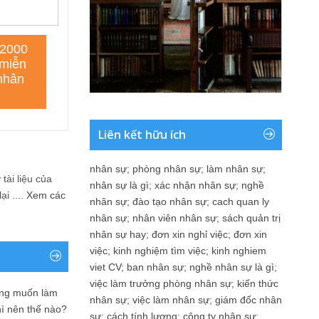
Liên kết hữu ích
nhân sự
;
phòng nhân sự
;
làm nhân sự
;
tài liệu của
nhân sự là gì
;
xác nhận nhân sự
;
nghề
i ....
Xem các
nhân sự
;
đào tạo nhân sự
;
cach quan ly
nhân sự
;
nhân viên nhân sự
;
sách quản trị
nhân sự hay
;
đơn xin nghỉ việc
;
đơn xin
việc
;
kinh nghiệm tìm việc
;
kinh nghiem
viet CV
;
ban nhân sự
;
nghề nhân sự là gì
;
việc làm trưởng phòng nhân sự
;
kiến thức
ưng muốn làm
nhân sự
;
việc làm nhân sự
;
giám đốc nhân
hì nên thế nào?
sự
;
cách tính lương
;
công ty nhân sự
;