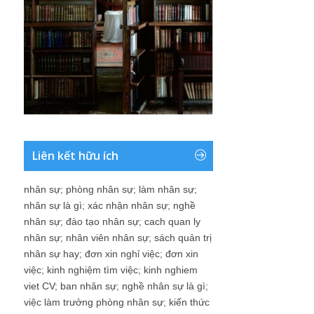
Liên kết hữu ích
nhân sự
;
phòng nhân sự
;
làm nhân sự
;
nhân sự là gì
;
xác nhận nhân sự
;
nghề
nhân sự
;
đào tạo nhân sự
;
cach quan ly
nhân sự
;
nhân viên nhân sự
;
sách quản trị
nhân sự hay
;
đơn xin nghỉ việc
;
đơn xin
việc
;
kinh nghiệm tìm việc
;
kinh nghiem
viet CV
;
ban nhân sự
;
nghề nhân sự là gì
;
việc làm trưởng phòng nhân sự
;
kiến thức