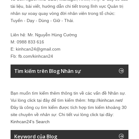
tài liệu, bài viết, hướng dẫn chi tiết trong lĩnh vực Quản trị
nhân sự xoay quay vòng đời nhân viên trong tổ chức:
Tuyển - Dạy - Dùng - Giữ - Thải.
Liên hệ: Mr. Nguyễn Hùng Cường
M: 0988 833 616
E: kinhcan24@gmail.com
Fb: fb.com/kinhcan24
Tìm kiếm trên Blog Nhân sự
Bạn muốn tìm kiếm thêm thông tin về các vấn đề
Nhân sự
.
Vui lòng click tại đây để tìm kiếm thêm:
http://kinhcan.net/
Đây là công cụ tìm kiếm được tích hợp tìm kiếm khoảng 30
site chuyên về
nhân sự
. Chi tiết vui lòng click tại đây:
Kinhcan24′s Search
Keyword của Blog