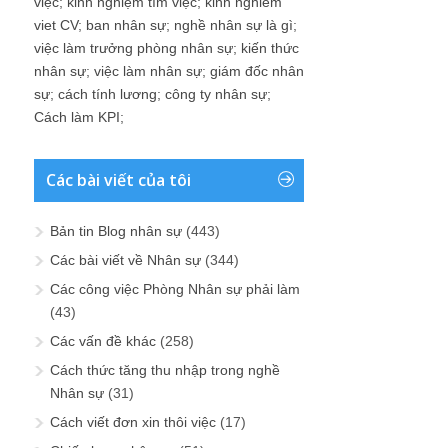
việc
;
kinh nghiệm tìm việc
;
kinh nghiem
viet CV
;
ban nhân sự
;
nghề nhân sự là gì
;
việc làm trưởng phòng nhân sự
;
kiến thức
nhân sự
;
việc làm nhân sự
;
giám đốc nhân
sự
;
cách tính lương
;
công ty nhân sự
;
Cách làm KPI
;
Các bài viết của tôi
Bản tin Blog nhân sự
(443)
Các bài viết về Nhân sự
(344)
Các công việc Phòng Nhân sự phải làm
(43)
Các vấn đề khác
(258)
Cách thức tăng thu nhập trong nghề
Nhân sự
(31)
Cách viết đơn xin thôi việc
(17)