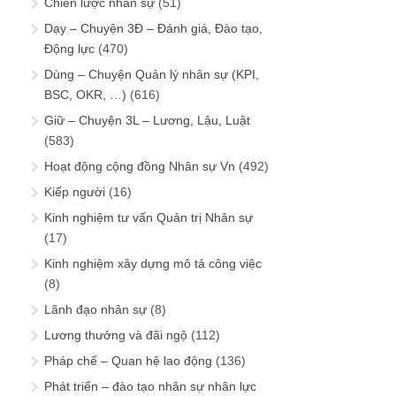
Chiến lược nhân sự
(51)
Dạy – Chuyện 3Đ – Đánh giá, Đào tạo,
Động lực
(470)
Dùng – Chuyện Quản lý nhân sự (KPI,
BSC, OKR, …)
(616)
Giữ – Chuyện 3L – Lương, Lậu, Luật
(583)
Hoạt động cộng đồng Nhân sự Vn
(492)
Kiếp người
(16)
Kinh nghiệm tư vấn Quản trị Nhân sự
(17)
Kinh nghiệm xây dựng mô tả công việc
(8)
Lãnh đạo nhân sự
(8)
Lương thưởng và đãi ngộ
(112)
Pháp chế – Quan hệ lao động
(136)
Phát triển – đào tạo nhân sự nhân lực