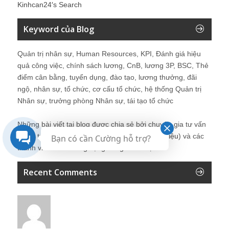
Kinhcan24′s Search
Keyword của Blog
Quản trị nhân sự, Human Resources, KPI, Đánh giá hiệu
quả công việc, chính sách lương, CnB, lương 3P, BSC, Thẻ
điểm cân bằng, tuyển dụng, đào tạo, lương thưởng, đãi
ngộ, nhân sự, tổ chức, cơ cấu tổ chức, hệ thống Quản trị
Nhân sự, trưởng phòng Nhân sự, tái tạo tổ chức
Những bài viết tại blog được chia sẻ bởi chuyên gia tư vấn
Quản trị Nhân sự Nguyễn Hùng Cường (
giới thiệu
) và các
Bạn có cần Cường hỗ trợ?
thành viên khác trong cộng đồng Nhân sự.
Recent Comments