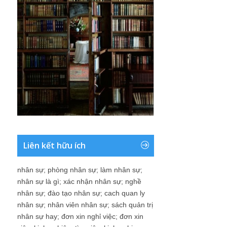
Liên kết hữu ích
nhân sự
;
phòng nhân sự
;
làm nhân sự
;
nhân sự là gì
;
xác nhận nhân sự
;
nghề
nhân sự
;
đào tạo nhân sự
;
cach quan ly
nhân sự
;
nhân viên nhân sự
;
sách quản trị
nhân sự hay
;
đơn xin nghỉ việc
;
đơn xin