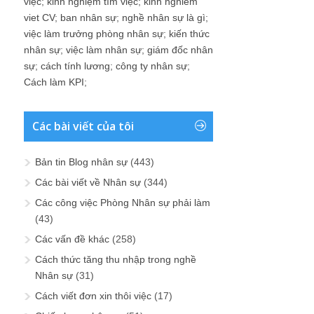
việc
;
kinh nghiệm tìm việc
;
kinh nghiem
viet CV
;
ban nhân sự
;
nghề nhân sự là gì
;
việc làm trưởng phòng nhân sự
;
kiến thức
nhân sự
;
việc làm nhân sự
;
giám đốc nhân
sự
;
cách tính lương
;
công ty nhân sự
;
Cách làm KPI
;
Các bài viết của tôi
Bản tin Blog nhân sự
(443)
Các bài viết về Nhân sự
(344)
Các công việc Phòng Nhân sự phải làm
(43)
Các vấn đề khác
(258)
Cách thức tăng thu nhập trong nghề
Nhân sự
(31)
Cách viết đơn xin thôi việc
(17)