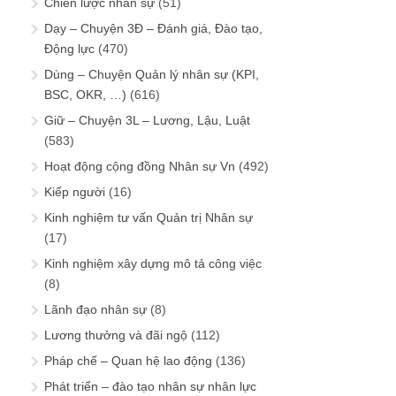
Chiến lược nhân sự
(51)
Dạy – Chuyện 3Đ – Đánh giá, Đào tạo,
Động lực
(470)
Dùng – Chuyện Quản lý nhân sự (KPI,
BSC, OKR, …)
(616)
Giữ – Chuyện 3L – Lương, Lậu, Luật
(583)
Hoạt động cộng đồng Nhân sự Vn
(492)
Kiếp người
(16)
Kinh nghiệm tư vấn Quản trị Nhân sự
(17)
Kinh nghiệm xây dựng mô tả công việc
(8)
Lãnh đạo nhân sự
(8)
Lương thưởng và đãi ngộ
(112)
Pháp chế – Quan hệ lao động
(136)
Phát triển – đào tạo nhân sự nhân lực