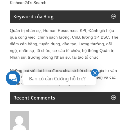
Kinhcan24′s Search
Keyword của Blog
Quản trị nhân sự, Human Resources, KPI, Đánh giá hiệu
quả công việc, chính sách lương, CnB, lương 3P, BSC, Thẻ
điểm cân bằng, tuyển dụng, đào tạo, lương thưởng, đãi
ngộ, nhân sự, tổ chức, cơ cấu tổ chức, hệ thống Quản trị
Nhân sự, trưởng phòng Nhân sự, tái tạo tổ chức
Những bài viết tại blog được chia sẻ bởi chuyên gia tư vấn
Quản trị Nhân sự Nguyễn Hùng Cường (
giới thiệu
) và các
Bạn có cần Cường hỗ trợ?
thành viên khác trong cộng đồng Nhân sự.
Recent Comments