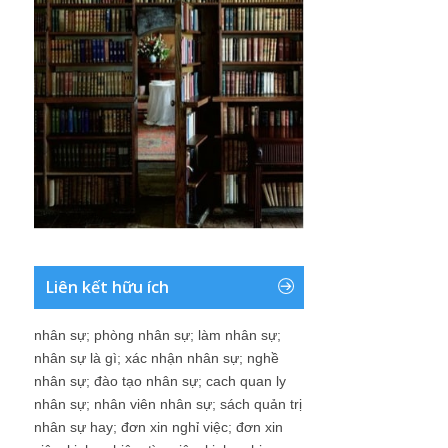
Liên kết hữu ích
nhân sự
;
phòng nhân sự
;
làm nhân sự
;
nhân sự là gì
;
xác nhận nhân sự
;
nghề
nhân sự
;
đào tạo nhân sự
;
cach quan ly
nhân sự
;
nhân viên nhân sự
;
sách quản trị
nhân sự hay
;
đơn xin nghỉ việc
;
đơn xin