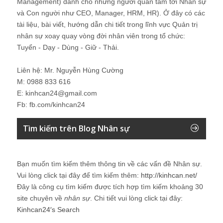
Management) dành cho những người quan tâm tới Nhân sự
và Con người như CEO, Manager, HRM, HR). Ở đây có các
tài liệu, bài viết, hướng dẫn chi tiết trong lĩnh vực Quản trị
nhân sự xoay quay vòng đời nhân viên trong tổ chức:
Tuyển - Dạy - Dùng - Giữ - Thải.
Liên hệ: Mr. Nguyễn Hùng Cường
M: 0988 833 616
E: kinhcan24@gmail.com
Fb: fb.com/kinhcan24
Tìm kiếm trên Blog Nhân sự
Bạn muốn tìm kiếm thêm thông tin về các vấn đề
Nhân sự
.
Vui lòng click tại đây để tìm kiếm thêm:
http://kinhcan.net/
Đây là công cụ tìm kiếm được tích hợp tìm kiếm khoảng 30
site chuyên về
nhân sự
. Chi tiết vui lòng click tại đây:
Kinhcan24′s Search