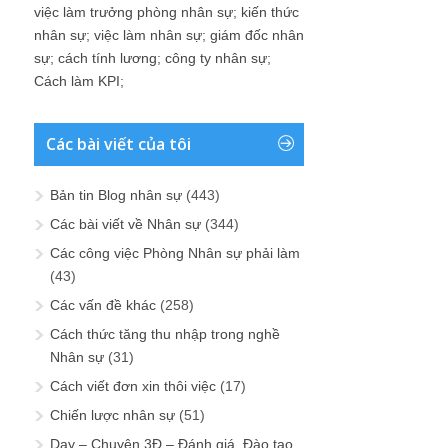
việc làm trưởng phòng nhân sự
;
kiến thức
nhân sự
;
việc làm nhân sự
;
giám đốc nhân
sự
;
cách tính lương
;
công ty nhân sự
;
Cách làm KPI
;
Các bài viết của tôi
Bản tin Blog nhân sự
(443)
Các bài viết về Nhân sự
(344)
Các công việc Phòng Nhân sự phải làm
(43)
Các vấn đề khác
(258)
Cách thức tăng thu nhập trong nghề
Nhân sự
(31)
Cách viết đơn xin thôi việc
(17)
Chiến lược nhân sự
(51)
Dạy – Chuyện 3Đ – Đánh giá, Đào tạo,