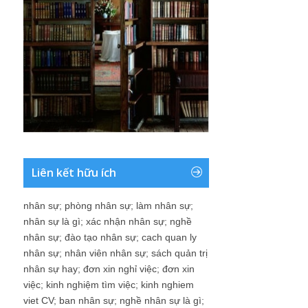
Liên kết hữu ích
nhân sự
;
phòng nhân sự
;
làm nhân sự
;
nhân sự là gì
;
xác nhận nhân sự
;
nghề
nhân sự
;
đào tạo nhân sự
;
cach quan ly
nhân sự
;
nhân viên nhân sự
;
sách quản trị
nhân sự hay
;
đơn xin nghỉ việc
;
đơn xin
việc
;
kinh nghiệm tìm việc
;
kinh nghiem
viet CV
;
ban nhân sự
;
nghề nhân sự là gì
;