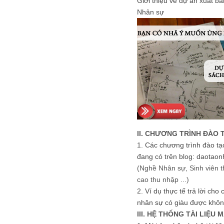
Giới thiệu về dự án xuất b
Nhân sự
II. CHƯƠNG TRÌNH ĐÀO 
1.
Các chương trình đào tạ
đang có trên blog: daotaon
(Nghề Nhân sự, Sinh viên t
cao thu nhập ...)
2.
Ví dụ thực tế trả lời cho
nhân sự có giàu được khôn
III. HỆ THỐNG TÀI LIỆU 