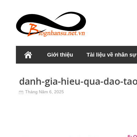
Giới thiệu
Tài liệu về nhân sự
Học viện Nhân sư
danh-gia-hieu-qua-dao-tao
Tháng Năm 6, 2025