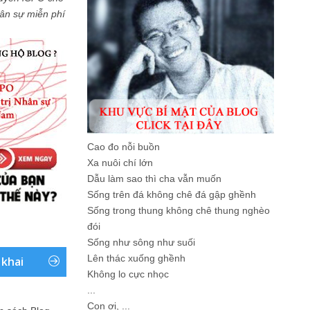
Nhân sự miễn phí
Cao đo nỗi buồn
Xa nuôi chí lớn
Dẫu làm sao thì cha vẫn muốn
Sống trên đá không chê đá gập ghềnh
Sống trong thung không chê thung nghèo
đói
Sống như sông như suối
Lên thác xuống ghềnh
 khai
Không lo cực nhọc
...
Con ơi, ...