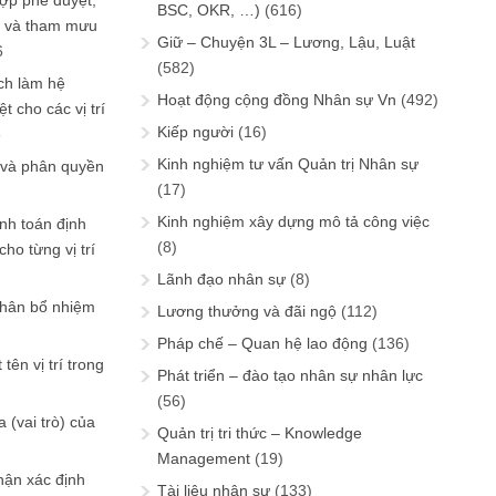
ợp phê duyệt,
BSC, OKR, …)
(616)
in và tham mưu
Giữ – Chuyện 3L – Lương, Lậu, Luật
6
(582)
ch làm hệ
Hoạt động cộng đồng Nhân sự Vn
(492)
t cho các vị trí
Kiếp người
(16)
6
Kinh nghiệm tư vấn Quản trị Nhân sự
 và phân quyền
(17)
Kinh nghiệm xây dựng mô tả công việc
ính toán định
(8)
ho từng vị trí
Lãnh đạo nhân sự
(8)
phân bổ nhiệm
Lương thưởng và đãi ngộ
(112)
Pháp chế – Quan hệ lao động
(136)
tên vị trí trong
Phát triển – đào tạo nhân sự nhân lực
(56)
 (vai trò) của
Quản trị tri thức – Knowledge
Management
(19)
hận xác định
Tài liệu nhân sự
(133)