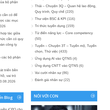
của bộ phận
Thải – Chuyện 3Q – Quan hệ lao động,
Quy trình, Quy chế
(220)
 cần có để
Thư viện BSC & KPI
(116)
ược các mục
Tri thức tuyển dụng
(159)
2026
Từ điển năng lực – Core competency
 hợp tác giữa
(50)
chức cần có quy
oàn công ty
Tuyển – Chuyện 3T – Tuyển mộ, Tuyển
chọn, Thử việc
(433)
o các bộ phận
Ứng dụng AI vào QTNS
(4)
Ứng dụng CNTT vào QTNS
(6)
át triển bền
Vui cười nhân sự
(86)
ồ, vai trò
Đánh giá nhân sự
(22)
3.08.2026
NÓI VỚI CON
ển Blog
uyền iCPO cho