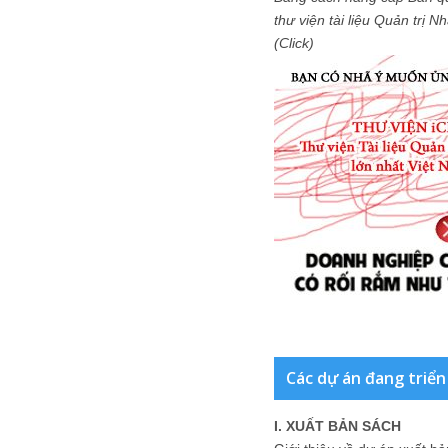
thư viện tài liệu Quản trị 
(Click)
Các dự án đang triển
I. XUẤT BẢN SÁCH