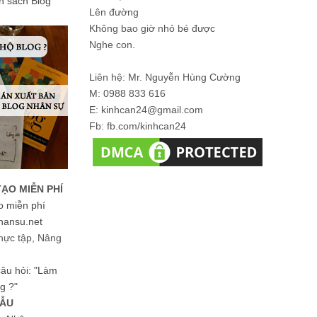
ản sách Blog
Lên đường
Không bao giờ nhỏ bé được
Nghe con.
Liên hệ: Mr. Nguyễn Hùng Cường
M: 0988 833 616
E: kinhcan24@gmail.com
Fb: fb.com/kinhcan24
TẠO MIỄN PHÍ
o miễn phí
hansu.net
hực tập, Nâng
 câu hỏi: "Làm
g ?"
MẪU