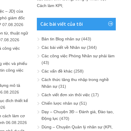
Cách làm KPI
;
ệc – JD) của
 phó giám đốc
Các bài viết của tôi
?
07.08.2026
n từ, thuật ngữ
Bản tin Blog nhân sự
(443)
07.08.2026
Các bài viết về Nhân sự
(344)
ả công việc
Các công việc Phòng Nhân sự phải làm
(43)
 việc và phiếu
tin công việc
Các vấn đề khác
(258)
Cách thức tăng thu nhập trong nghề
 dựng mô tả
Nhân sự
(31)
06.08.2026
Cách viết đơn xin thôi việc
(17)
ục đích thiết kế
Chiến lược nhân sự
(51)
026
Dạy – Chuyện 3Đ – Đánh giá, Đào tạo,
n cách làm cơ
Động lực
(470)
anh
06.08.2026
Dùng – Chuyện Quản lý nhân sự (KPI,