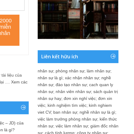
Liên kết hữu ích
nhân sự
;
phòng nhân sự
;
làm nhân sự
;
tài liệu của
nhân sự là gì
;
xác nhận nhân sự
;
nghề
i ....
Xem các
nhân sự
;
đào tạo nhân sự
;
cach quan ly
nhân sự
;
nhân viên nhân sự
;
sách quản trị
nhân sự hay
;
đơn xin nghỉ việc
;
đơn xin
việc
;
kinh nghiệm tìm việc
;
kinh nghiem
viet CV
;
ban nhân sự
;
nghề nhân sự là gì
;
việc làm trưởng phòng nhân sự
;
kiến thức
ệc – JD) của
nhân sự
;
việc làm nhân sự
;
giám đốc nhân
n là gì?
sự
;
cách tính lương
;
công ty nhân sự
;