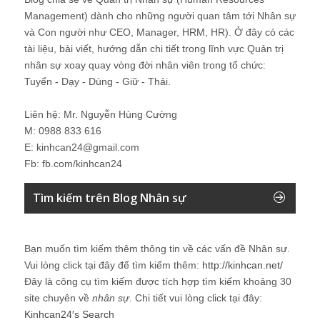
Management) dành cho những người quan tâm tới Nhân sự
và Con người như CEO, Manager, HRM, HR). Ở đây có các
tài liệu, bài viết, hướng dẫn chi tiết trong lĩnh vực Quản trị
nhân sự xoay quay vòng đời nhân viên trong tổ chức:
Tuyển - Dạy - Dùng - Giữ - Thải.
Liên hệ: Mr. Nguyễn Hùng Cường
M: 0988 833 616
E: kinhcan24@gmail.com
Fb: fb.com/kinhcan24
Tìm kiếm trên Blog Nhân sự
Bạn muốn tìm kiếm thêm thông tin về các vấn đề
Nhân sự
.
Vui lòng click tại đây để tìm kiếm thêm:
http://kinhcan.net/
Đây là công cụ tìm kiếm được tích hợp tìm kiếm khoảng 30
site chuyên về
nhân sự
. Chi tiết vui lòng click tại đây:
Kinhcan24′s Search