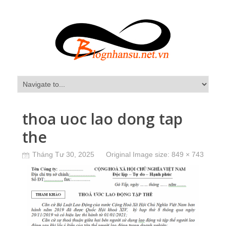
thoa uoc lao dong tap
the
Tháng Tư 30, 2025
Original Image size:
849 × 743