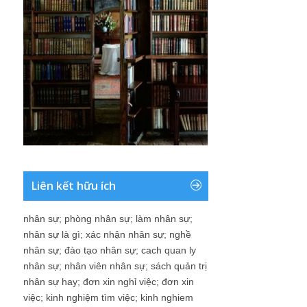
Liên kết hữu ích
nhân sự
;
phòng nhân sự
;
làm nhân sự
;
nhân sự là gì
;
xác nhận nhân sự
;
nghề
nhân sự
;
đào tạo nhân sự
;
cach quan ly
nhân sự
;
nhân viên nhân sự
;
sách quản trị
nhân sự hay
;
đơn xin nghỉ việc
;
đơn xin
việc
;
kinh nghiệm tìm việc
;
kinh nghiem