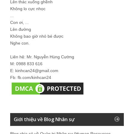
Lên thác xuống ghềnh
Không lo cực nhọc
...
Con ơi, ...
Lên đường
Không bao giờ nhỏ bé được
Nghe con.
Liên hệ: Mr. Nguyễn Hùng Cường
M: 0988 833 616
E: kinhcan24@gmail.com
Fb: fb.com/kinhcan24
Giới thiệu về Blog Nhân sự
Blog chia sẻ về Quản trị Nhân sự (Human Resources