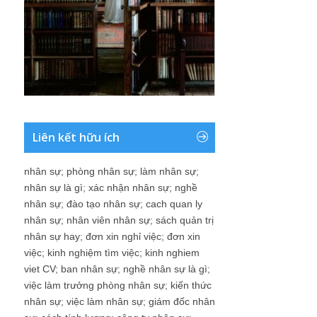
Liên kết hữu ích
nhân sự
;
phòng nhân sự
;
làm nhân sự
;
nhân sự là gì
;
xác nhận nhân sự
;
nghề
nhân sự
;
đào tạo nhân sự
;
cach quan ly
nhân sự
;
nhân viên nhân sự
;
sách quản trị
nhân sự hay
;
đơn xin nghỉ việc
;
đơn xin
việc
;
kinh nghiệm tìm việc
;
kinh nghiem
viet CV
;
ban nhân sự
;
nghề nhân sự là gì
;
việc làm trưởng phòng nhân sự
;
kiến thức
nhân sự
;
việc làm nhân sự
;
giám đốc nhân