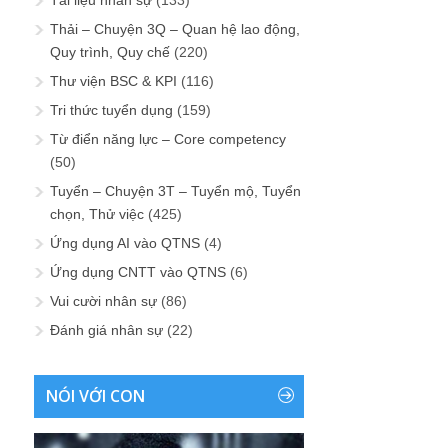
Tài liệu nhân sự
(133)
Thải – Chuyện 3Q – Quan hệ lao động,
Quy trình, Quy chế
(220)
Thư viện BSC & KPI
(116)
Tri thức tuyển dụng
(159)
Từ điển năng lực – Core competency
(50)
Tuyển – Chuyện 3T – Tuyển mộ, Tuyển
chọn, Thử việc
(425)
Ứng dụng AI vào QTNS
(4)
Ứng dụng CNTT vào QTNS
(6)
Vui cười nhân sự
(86)
Đánh giá nhân sự
(22)
NÓI VỚI CON