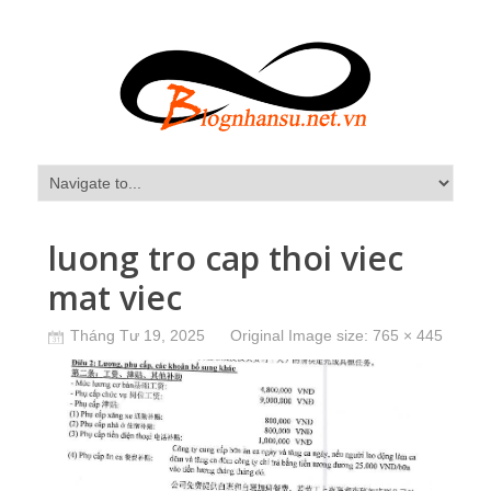
luong tro cap thoi viec
mat viec
Tháng Tư 19, 2025
Original Image size:
765 × 445