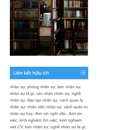
Liên kết hữu ích
nhân sự
;
phòng nhân sự
;
làm nhân sự
;
nhân sự là gì
;
xác nhận nhân sự
;
nghề
nhân sự
;
đào tạo nhân sự
;
cach quan ly
nhân sự
;
nhân viên nhân sự
;
sách quản trị
nhân sự hay
;
đơn xin nghỉ việc
;
đơn xin
việc
;
kinh nghiệm tìm việc
;
kinh nghiem
viet CV
;
ban nhân sự
;
nghề nhân sự là gì
;