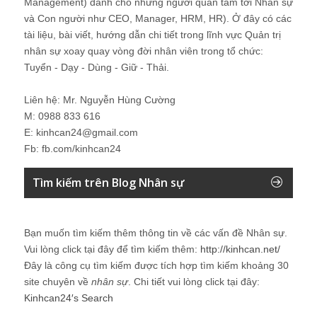
Management) dành cho những người quan tâm tới Nhân sự
và Con người như CEO, Manager, HRM, HR). Ở đây có các
tài liệu, bài viết, hướng dẫn chi tiết trong lĩnh vực Quản trị
nhân sự xoay quay vòng đời nhân viên trong tổ chức:
Tuyển - Dạy - Dùng - Giữ - Thải.
Liên hệ: Mr. Nguyễn Hùng Cường
M: 0988 833 616
E: kinhcan24@gmail.com
Fb: fb.com/kinhcan24
Tìm kiếm trên Blog Nhân sự
Bạn muốn tìm kiếm thêm thông tin về các vấn đề
Nhân sự
.
Vui lòng click tại đây để tìm kiếm thêm:
http://kinhcan.net/
Đây là công cụ tìm kiếm được tích hợp tìm kiếm khoảng 30
site chuyên về
nhân sự
. Chi tiết vui lòng click tại đây:
Kinhcan24′s Search