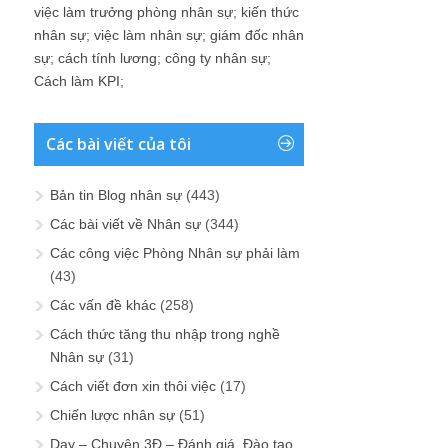
việc làm trưởng phòng nhân sự
;
kiến thức
nhân sự
;
việc làm nhân sự
;
giám đốc nhân
sự
;
cách tính lương
;
công ty nhân sự
;
Cách làm KPI
;
Các bài viết của tôi
Bản tin Blog nhân sự
(443)
Các bài viết về Nhân sự
(344)
Các công việc Phòng Nhân sự phải làm
(43)
Các vấn đề khác
(258)
Cách thức tăng thu nhập trong nghề
Nhân sự
(31)
Cách viết đơn xin thôi việc
(17)
Chiến lược nhân sự
(51)
Dạy – Chuyện 3Đ – Đánh giá, Đào tạo,