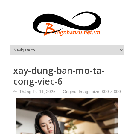
xay-dung-ban-mo-ta-
cong-viec-6
Tháng Tư 11, 2025
Original Image size:
800 × 600