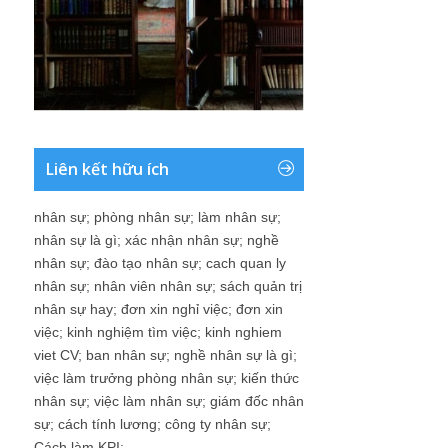
Liên kết hữu ích
nhân sự
;
phòng nhân sự
;
làm nhân sự
;
nhân sự là gì
;
xác nhận nhân sự
;
nghề
nhân sự
;
đào tạo nhân sự
;
cach quan ly
nhân sự
;
nhân viên nhân sự
;
sách quản trị
nhân sự hay
;
đơn xin nghỉ việc
;
đơn xin
việc
;
kinh nghiệm tìm việc
;
kinh nghiem
viet CV
;
ban nhân sự
;
nghề nhân sự là gì
;
việc làm trưởng phòng nhân sự
;
kiến thức
nhân sự
;
việc làm nhân sự
;
giám đốc nhân
sự
;
cách tính lương
;
công ty nhân sự
;
Cách làm KPI
;