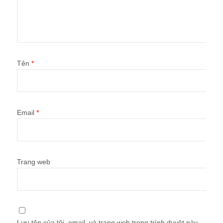
Tên
*
Email
*
Trang web
Lưu tên của tôi, email, và trang web trong trình duyệt này