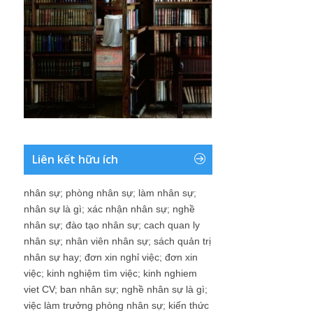
Liên kết hữu ích
nhân sự
;
phòng nhân sự
;
làm nhân sự
;
nhân sự là gì
;
xác nhận nhân sự
;
nghề
nhân sự
;
đào tạo nhân sự
;
cach quan ly
nhân sự
;
nhân viên nhân sự
;
sách quản trị
nhân sự hay
;
đơn xin nghỉ việc
;
đơn xin
việc
;
kinh nghiệm tìm việc
;
kinh nghiem
viet CV
;
ban nhân sự
;
nghề nhân sự là gì
;
việc làm trưởng phòng nhân sự
;
kiến thức