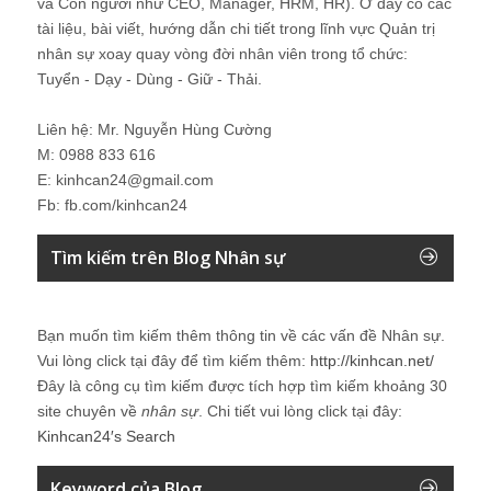
và Con người như CEO, Manager, HRM, HR). Ở đây có các
tài liệu, bài viết, hướng dẫn chi tiết trong lĩnh vực Quản trị
nhân sự xoay quay vòng đời nhân viên trong tổ chức:
Tuyển - Dạy - Dùng - Giữ - Thải.
Liên hệ: Mr. Nguyễn Hùng Cường
M: 0988 833 616
E: kinhcan24@gmail.com
Fb: fb.com/kinhcan24
Tìm kiếm trên Blog Nhân sự
Bạn muốn tìm kiếm thêm thông tin về các vấn đề
Nhân sự
.
Vui lòng click tại đây để tìm kiếm thêm:
http://kinhcan.net/
Đây là công cụ tìm kiếm được tích hợp tìm kiếm khoảng 30
site chuyên về
nhân sự
. Chi tiết vui lòng click tại đây:
Kinhcan24′s Search
Keyword của Blog