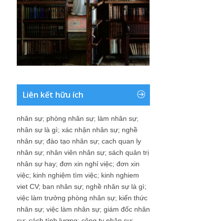
Liên kết hữu ích
nhân sự
;
phòng nhân sự
;
làm nhân sự
;
nhân sự là gì
;
xác nhận nhân sự
;
nghề
nhân sự
;
đào tạo nhân sự
;
cach quan ly
nhân sự
;
nhân viên nhân sự
;
sách quản trị
nhân sự hay
;
đơn xin nghỉ việc
;
đơn xin
việc
;
kinh nghiệm tìm việc
;
kinh nghiem
viet CV
;
ban nhân sự
;
nghề nhân sự là gì
;
việc làm trưởng phòng nhân sự
;
kiến thức
nhân sự
;
việc làm nhân sự
;
giám đốc nhân
sự
;
cách tính lương
;
công ty nhân sự
;