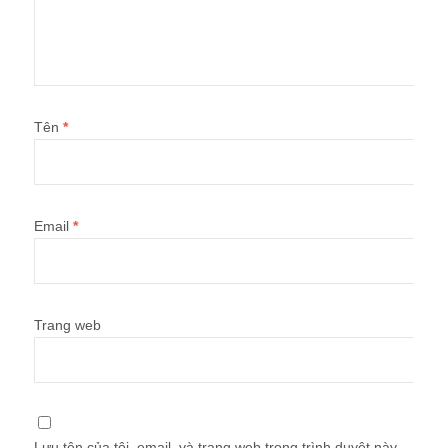
Tên
*
Email
*
Trang web
Lưu tên của tôi, email, và trang web trong trình duyệt này