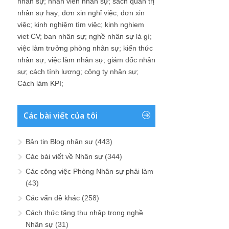
nhân sự
;
nhân viên nhân sự
;
sách quản trị
nhân sự hay
;
đơn xin nghỉ việc
;
đơn xin
việc
;
kinh nghiệm tìm việc
;
kinh nghiem
viet CV
;
ban nhân sự
;
nghề nhân sự là gì
;
việc làm trưởng phòng nhân sự
;
kiến thức
nhân sự
;
việc làm nhân sự
;
giám đốc nhân
sự
;
cách tính lương
;
công ty nhân sự
;
Cách làm KPI
;
Các bài viết của tôi
Bản tin Blog nhân sự
(443)
Các bài viết về Nhân sự
(344)
Các công việc Phòng Nhân sự phải làm
(43)
Các vấn đề khác
(258)
Cách thức tăng thu nhập trong nghề
Nhân sự
(31)