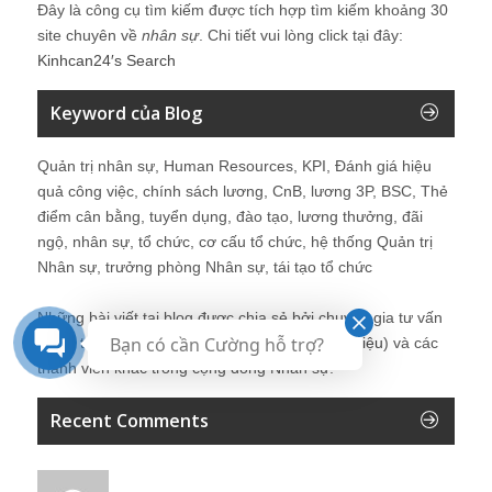
Đây là công cụ tìm kiếm được tích hợp tìm kiếm khoảng 30
site chuyên về
nhân sự
. Chi tiết vui lòng click tại đây:
Kinhcan24′s Search
Keyword của Blog
Quản trị nhân sự, Human Resources, KPI, Đánh giá hiệu
quả công việc, chính sách lương, CnB, lương 3P, BSC, Thẻ
điểm cân bằng, tuyển dụng, đào tạo, lương thưởng, đãi
ngộ, nhân sự, tổ chức, cơ cấu tổ chức, hệ thống Quản trị
Nhân sự, trưởng phòng Nhân sự, tái tạo tổ chức
Những bài viết tại blog được chia sẻ bởi chuyên gia tư vấn
Bạn có cần Cường hỗ trợ?
Quản trị Nhân sự Nguyễn Hùng Cường (
giới thiệu
) và các
thành viên khác trong cộng đồng Nhân sự.
Recent Comments