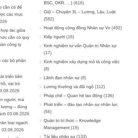
BSC, OKR, …)
(616)
 cần có để
Giữ – Chuyện 3L – Lương, Lậu, Luật
ược các mục
(582)
2026
Hoạt động cộng đồng Nhân sự Vn
(492)
 hợp tác giữa
Kiếp người
(16)
chức cần có quy
oàn công ty
Kinh nghiệm tư vấn Quản trị Nhân sự
(17)
o các bộ phận
Kinh nghiệm xây dựng mô tả công việc
(8)
át triển bền
Lãnh đạo nhân sự
(8)
ồ, vai trò
Lương thưởng và đãi ngộ
(112)
3.08.2026
Pháp chế – Quan hệ lao động
(136)
ần người, mà
Phát triển – đào tạo nhân sự nhân lực
 lượng – đúng
(56)
ách
03.08.2026
Quản trị tri thức – Knowledge
hân loại ngạch
Management
(19)
n
03.08.2026
Tài liệu nhân sự
(133)