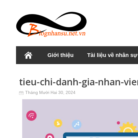
Giới thiệu
Tài liệu về nhân sự
Học viện Nhân sư
tieu-chi-danh-gia-nhan-vie
Tháng Mười Hai 30, 2024