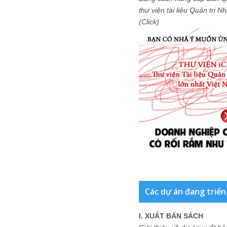
thư viện tài liệu Quản trị 
(Click)
Các dự án đang triển
I. XUẤT BẢN SÁCH