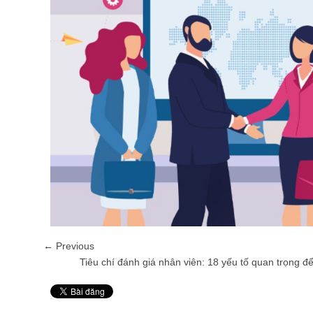
← Previous
Tiêu chí đánh giá nhân viên: 18 yếu tố quan trọng đ
Pin It