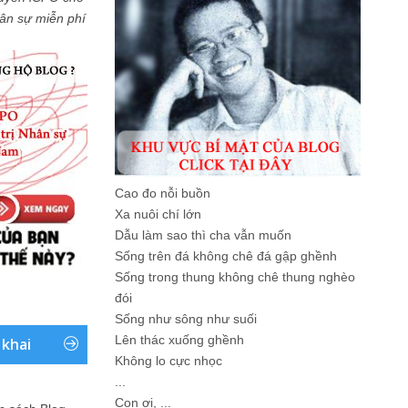
Nhân sự miễn phí
Cao đo nỗi buồn
Xa nuôi chí lớn
Dẫu làm sao thì cha vẫn muốn
Sống trên đá không chê đá gập ghềnh
Sống trong thung không chê thung nghèo
đói
Sống như sông như suối
Lên thác xuống ghềnh
 khai
Không lo cực nhọc
...
Con ơi, ...