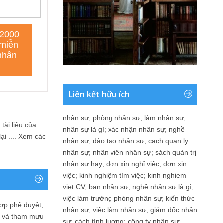
Liên kết hữu ích
nhân sự
;
phòng nhân sự
;
làm nhân sự
;
tài liệu của
nhân sự là gì
;
xác nhận nhân sự
;
nghề
i ....
Xem các
nhân sự
;
đào tạo nhân sự
;
cach quan ly
nhân sự
;
nhân viên nhân sự
;
sách quản trị
nhân sự hay
;
đơn xin nghỉ việc
;
đơn xin
việc
;
kinh nghiệm tìm việc
;
kinh nghiem
viet CV
;
ban nhân sự
;
nghề nhân sự là gì
;
việc làm trưởng phòng nhân sự
;
kiến thức
ợp phê duyệt,
nhân sự
;
việc làm nhân sự
;
giám đốc nhân
in và tham mưu
sự
;
cách tính lương
;
công ty nhân sự
;