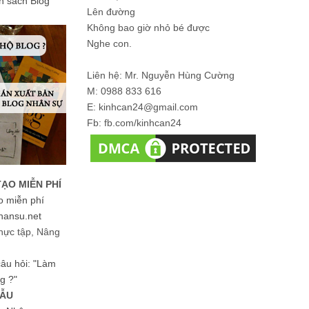
ản sách Blog
Lên đường
Không bao giờ nhỏ bé được
Nghe con.
Liên hệ: Mr. Nguyễn Hùng Cường
M: 0988 833 616
E: kinhcan24@gmail.com
Fb: fb.com/kinhcan24
TẠO MIỄN PHÍ
o miễn phí
hansu.net
hực tập, Nâng
 câu hỏi: "Làm
g ?"
MẪU