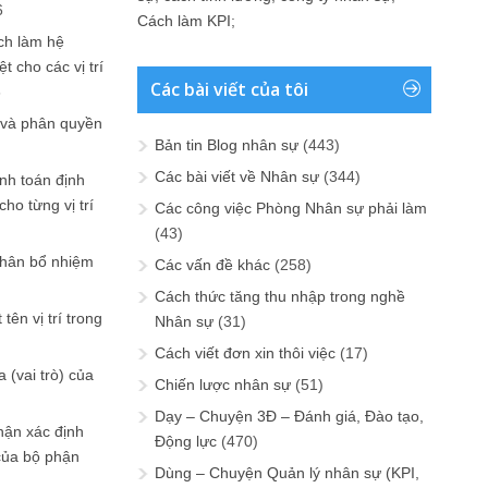
6
Cách làm KPI
;
ch làm hệ
t cho các vị trí
Các bài viết của tôi
6
 và phân quyền
Bản tin Blog nhân sự
(443)
Các bài viết về Nhân sự
(344)
ính toán định
ho từng vị trí
Các công việc Phòng Nhân sự phải làm
(43)
phân bổ nhiệm
Các vấn đề khác
(258)
Cách thức tăng thu nhập trong nghề
tên vị trí trong
Nhân sự
(31)
Cách viết đơn xin thôi việc
(17)
 (vai trò) của
Chiến lược nhân sự
(51)
Dạy – Chuyện 3Đ – Đánh giá, Đào tạo,
hận xác định
Động lực
(470)
của bộ phận
Dùng – Chuyện Quản lý nhân sự (KPI,