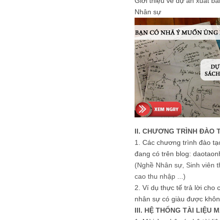
Giới thiệu về dự án xuất b
Nhân sự
II. CHƯƠNG TRÌNH ĐÀO 
1.
Các chương trình đào tạ
đang có trên blog: daotaon
(Nghề Nhân sự, Sinh viên t
cao thu nhập ...)
2.
Ví dụ thực tế trả lời cho
nhân sự có giàu được khôn
III. HỆ THỐNG TÀI LIỆU 