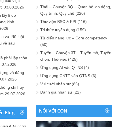
ng của việc
Thải – Chuyện 3Q – Quan hệ lao động,
ức
03.08.2026
Quy trình, Quy chế
(220)
lấy lí do
Thư viện BSC & KPI
(116)
ớng kinh
.2026
Tri thức tuyển dụng
(159)
h vụ: Rõ luật
Từ điển năng lực – Core competency
u về sau
(50)
Tuyển – Chuyện 3T – Tuyển mộ, Tuyển
là phải lập thỏa
chọn, Thử việc
(425)
1.07.2026
Ứng dụng AI vào QTNS
(4)
 dựng và đăng
Ứng dụng CNTT vào QTNS
(6)
0.07.2026
Vui cười nhân sự
(86)
không chỉ huy
Đánh giá nhân sự
(22)
Nam
29.07.2026
NÓI VỚI CON
ển Blog
uyền iCPO cho