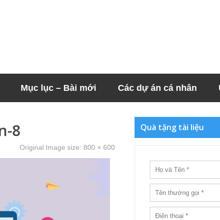
Mục lục – Bài mới
Các dự án cá nhân
n-8
Quà tặng tài liệu
Original Image size:
800 × 600