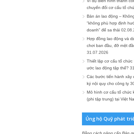
Ví dụ điển hình thành cô
chuyển đổi cơ cấu tổ ch
Bản án lao động – Không 
“không phù hợp định hư
doanh” để sa thải
02.08
Hợp đồng lao động và dịc
chơi ban đầu, đỡ mệt đầ
31.07.2026
Thiết lập cơ cấu tổ chức 
ước lao động tập thể?
3
Các bước tiến hành xây
ký nội quy cho công ty
3
Mô hình cơ cấu tổ chức 
(phi tập trung) tại Việt 
Ủng hộ Quỹ phát tri
Bằng cách nâng cấp Bản q