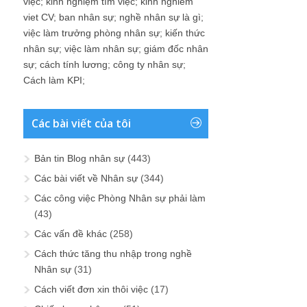
việc
;
kinh nghiệm tìm việc
;
kinh nghiem
viet CV
;
ban nhân sự
;
nghề nhân sự là gì
;
việc làm trưởng phòng nhân sự
;
kiến thức
nhân sự
;
việc làm nhân sự
;
giám đốc nhân
sự
;
cách tính lương
;
công ty nhân sự
;
Cách làm KPI
;
Các bài viết của tôi
Bản tin Blog nhân sự
(443)
Các bài viết về Nhân sự
(344)
Các công việc Phòng Nhân sự phải làm
(43)
Các vấn đề khác
(258)
Cách thức tăng thu nhập trong nghề
Nhân sự
(31)
Cách viết đơn xin thôi việc
(17)