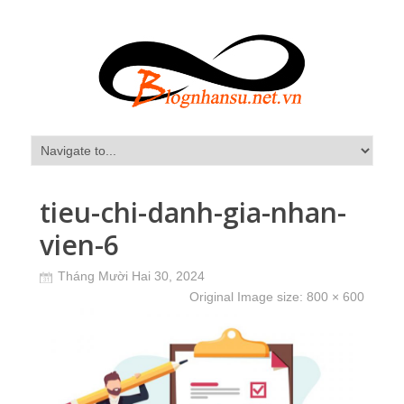
tieu-chi-danh-gia-nhan-
vien-6
Tháng Mười Hai 30, 2024
Original Image size:
800 × 600