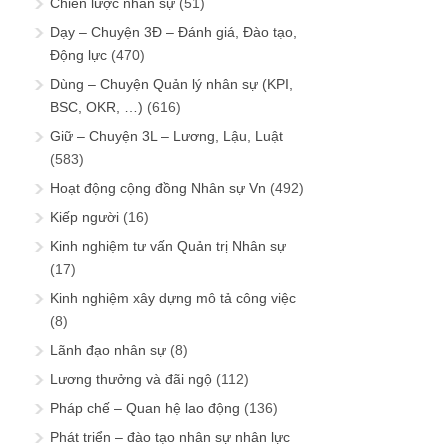
Chiến lược nhân sự
(51)
Dạy – Chuyện 3Đ – Đánh giá, Đào tạo,
Động lực
(470)
Dùng – Chuyện Quản lý nhân sự (KPI,
BSC, OKR, …)
(616)
Giữ – Chuyện 3L – Lương, Lậu, Luật
(583)
Hoạt động cộng đồng Nhân sự Vn
(492)
Kiếp người
(16)
Kinh nghiệm tư vấn Quản trị Nhân sự
(17)
Kinh nghiệm xây dựng mô tả công việc
(8)
Lãnh đạo nhân sự
(8)
Lương thưởng và đãi ngộ
(112)
Pháp chế – Quan hệ lao động
(136)
Phát triển – đào tạo nhân sự nhân lực