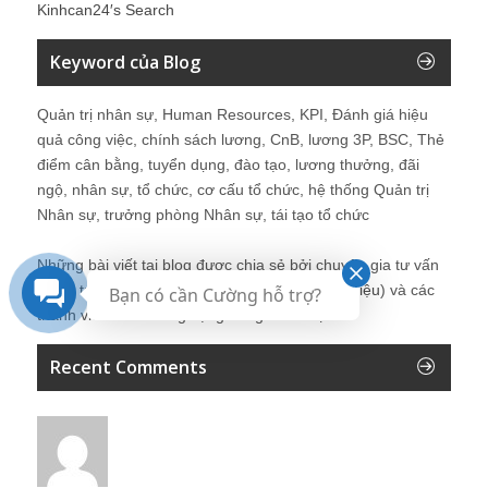
Kinhcan24′s Search
Keyword của Blog
Quản trị nhân sự, Human Resources, KPI, Đánh giá hiệu
quả công việc, chính sách lương, CnB, lương 3P, BSC, Thẻ
điểm cân bằng, tuyển dụng, đào tạo, lương thưởng, đãi
ngộ, nhân sự, tổ chức, cơ cấu tổ chức, hệ thống Quản trị
Nhân sự, trưởng phòng Nhân sự, tái tạo tổ chức
Những bài viết tại blog được chia sẻ bởi chuyên gia tư vấn
Quản trị Nhân sự Nguyễn Hùng Cường (
giới thiệu
) và các
Bạn có cần Cường hỗ trợ?
thành viên khác trong cộng đồng Nhân sự.
Recent Comments