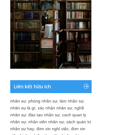
Liên kết hữu ích
nhân sự
;
phòng nhân sự
;
làm nhân sự
;
nhân sự là gì
;
xác nhận nhân sự
;
nghề
nhân sự
;
đào tạo nhân sự
;
cach quan ly
nhân sự
;
nhân viên nhân sự
;
sách quản trị
nhân sự hay
;
đơn xin nghỉ việc
;
đơn xin