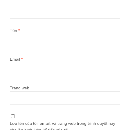
Tên
*
Email
*
Trang web
Lưu tên của tôi, email, và trang web trong trình duyệt này
cho lần bình luận kế tiếp của tôi.