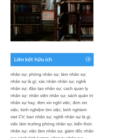
Liên kết hữu ích
nhân sự
;
phòng nhân sự
;
làm nhân sự
;
nhân sự là gì
;
xác nhận nhân sự
;
nghề
nhân sự
;
đào tạo nhân sự
;
cach quan ly
nhân sự
;
nhân viên nhân sự
;
sách quản trị
nhân sự hay
;
đơn xin nghỉ việc
;
đơn xin
việc
;
kinh nghiệm tìm việc
;
kinh nghiem
viet CV
;
ban nhân sự
;
nghề nhân sự là gì
;
việc làm trưởng phòng nhân sự
;
kiến thức
nhân sự
;
việc làm nhân sự
;
giám đốc nhân
sự
;
cách tính lương
;
công ty nhân sự
;